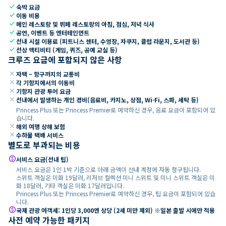
check
숙박 요금
check
이동 비용
check
메인 레스토랑 및 뷔페 레스토랑의 아침, 점심, 저녁 식사
check
공연, 이벤트 등 엔터테인먼트
check
선내 시설 이용료 (피트니스 센터, 수영장, 자쿠지, 클럽 라운지, 도서관 등)
check
선상 액티비티 (게임, 퀴즈, 공예 교실 등)
크루즈 요금에 포함되지 않은 사항
close
자택 ~ 항구까지의 교통비
close
각 기항지에서의 이동비
close
기항지 관광 투어 요금
close
선내에서 발생하는 개인 경비(음료비, 카지노, 상점, Wi-Fi, 스파, 세탁 등)
Princess Plus 또는 Princess Premier로 예약하신 경우, 음료 요금이 포함되어 있
습니다.
close
해외 여행 상해 보험
close
수하물 택배 서비스
별도로 부과되는 비용
paid
서비스 요금(선내 팁)
서비스 요금은 1인 1박 기준으로 아래 금액이 선내 계정에 자동 청구됩니다.
스위트 객실은 미화 19달러, 리저브 컬렉션 미니 스위트 및 미니 스위트 객실은 미
화 18달러, 기타 객실은 미화 17달러입니다.
Princess Plus 또는 Princess Premier로 예약하신 경우, 팁 요금이 포함되어 있습
니다.
paid
국제 관광 여객세: 1인당 3,000엔 상당 (2세 미만 제외) ※일본 출발 시에만 적용
사전 예약 가능한 패키지