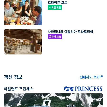
호라이즌 코트
요금 포함
check
사바티니의 이탈리아 트라토리아
추가 요금
paid
객선 정보
선내지도 보기
ungroup
아일랜드 프린세스