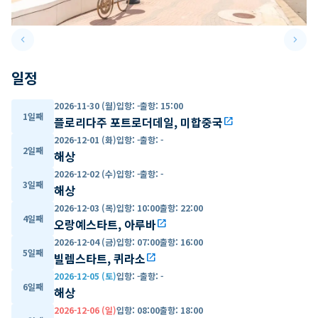
keyboard_arrow_left
keyboard_arrow_right
Previous slide
Next 
일정
2026-11-30 (월)
입항
:
-
출항
:
15:00
1일째
플로리다주 포트로더데일, 미합중국
open_in_new
2026-12-01 (화)
입항
:
-
출항
:
-
2일째
해상
2026-12-02 (수)
입항
:
-
출항
:
-
3일째
해상
2026-12-03 (목)
입항
:
10:00
출항
:
22:00
4일째
오랑예스타트, 아루바
open_in_new
2026-12-04 (금)
입항
:
07:00
출항
:
16:00
5일째
빌렘스타트, 퀴라소
open_in_new
2026-12-05 (토)
입항
:
-
출항
:
-
6일째
해상
2026-12-06 (일)
입항
:
08:00
출항
:
18:00