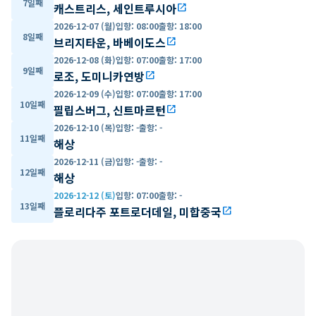
7일째
캐스트리스, 세인트루시아
open_in_new
2026-12-07 (월)
입항
:
08:00
출항
:
18:00
8일째
브리지타운, 바베이도스
open_in_new
2026-12-08 (화)
입항
:
07:00
출항
:
17:00
9일째
로조, 도미니카연방
open_in_new
2026-12-09 (수)
입항
:
07:00
출항
:
17:00
10일째
필립스버그, 신트마르턴
open_in_new
2026-12-10 (목)
입항
:
-
출항
:
-
11일째
해상
2026-12-11 (금)
입항
:
-
출항
:
-
12일째
해상
2026-12-12 (토)
입항
:
07:00
출항
:
-
13일째
플로리다주 포트로더데일, 미합중국
open_in_new