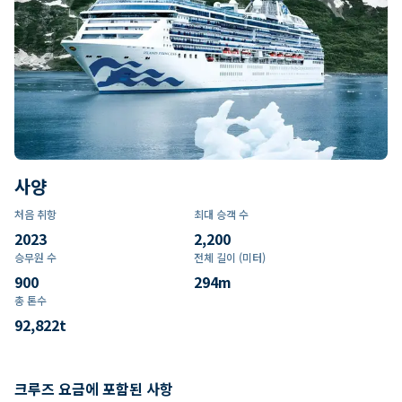
사양
처음 취항
최대 승객 수
2023
2,200
승무원 수
전체 길이 (미터)
900
294
m
총 톤수
92,822
t
크루즈 요금에 포함된 사항