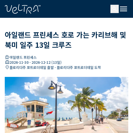
ading...
딩
menu
…
search
아일랜드 프린세스 호로 가는 카리브해 및
북미 일주 13일 크루즈
directions_boat
아일랜드 프린세스
card_travel
2026-11-30
-
2026-12-12
(
13일
)
location_on
플로리다주 포트로더데일 출발 - 플로리다주 포트로더데일 도착