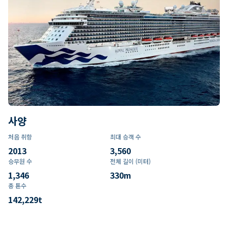
사양
처음 취항
최대 승객 수
2013
3,560
승무원 수
전체 길이 (미터)
1,346
330
m
총 톤수
142,229
t