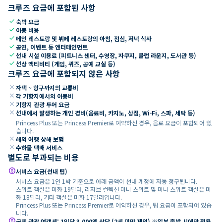
크루즈 요금에 포함된 사항
check
숙박 요금
check
이동 비용
check
메인 레스토랑 및 뷔페 레스토랑의 아침, 점심, 저녁 식사
check
공연, 이벤트 등 엔터테인먼트
check
선내 시설 이용료 (피트니스 센터, 수영장, 자쿠지, 클럽 라운지, 도서관 등)
check
선상 액티비티 (게임, 퀴즈, 공예 교실 등)
크루즈 요금에 포함되지 않은 사항
close
자택 ~ 항구까지의 교통비
close
각 기항지에서의 이동비
close
기항지 관광 투어 요금
close
선내에서 발생하는 개인 경비(음료비, 카지노, 상점, Wi-Fi, 스파, 세탁 등)
Princess Plus 또는 Princess Premier로 예약하신 경우, 음료 요금이 포함되어 있
습니다.
close
해외 여행 상해 보험
close
수하물 택배 서비스
별도로 부과되는 비용
paid
서비스 요금(선내 팁)
서비스 요금은 1인 1박 기준으로 아래 금액이 선내 계정에 자동 청구됩니다.
스위트 객실은 미화 19달러, 리저브 컬렉션 미니 스위트 및 미니 스위트 객실은 미
화 18달러, 기타 객실은 미화 17달러입니다.
Princess Plus 또는 Princess Premier로 예약하신 경우, 팁 요금이 포함되어 있습
니다.
paid
국제 관광 여객세: 1인당 3,000엔 상당 (2세 미만 제외) ※일본 출발 시에만 적용