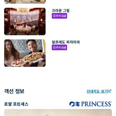
크라운 그릴
추가 요금
paid
알프레도 피자리아
추가 요금
paid
객선 정보
선내지도 보기
ungroup
로얄 프린세스