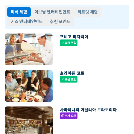
미식 체험
이브닝 엔터테인먼트
리트릿 체험
키즈 엔터테인먼트
추천 포인트
프레고 피자리아
요금 포함
check
호라이즌 코트
요금 포함
check
사바티니의 이탈리아 트라토리아
추가 요금
paid