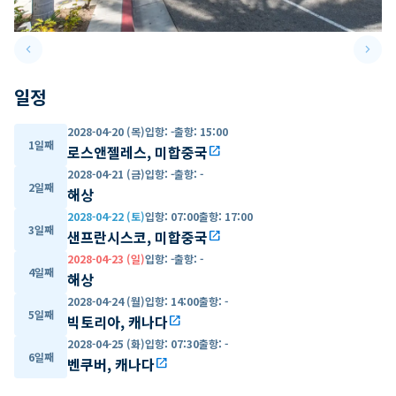
keyboard_arrow_left
keyboard_arrow_right
Previous slide
Next 
일정
2028-04-20 (목)
입항
:
-
출항
:
15:00
1일째
로스앤젤레스, 미합중국
open_in_new
2028-04-21 (금)
입항
:
-
출항
:
-
2일째
해상
2028-04-22 (토)
입항
:
07:00
출항
:
17:00
3일째
샌프란시스코, 미합중국
open_in_new
2028-04-23 (일)
입항
:
-
출항
:
-
4일째
해상
2028-04-24 (월)
입항
:
14:00
출항
:
-
5일째
빅토리아, 캐나다
open_in_new
2028-04-25 (화)
입항
:
07:30
출항
:
-
6일째
벤쿠버, 캐나다
open_in_new