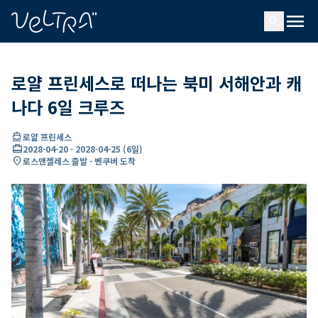
ading...
딩
menu
…
search
로얄 프린세스로 떠나는 북미 서해안과 캐
나다 6일 크루즈
directions_boat
로얄 프린세스
card_travel
2028-04-20
-
2028-04-25
(
6일
)
location_on
로스앤젤레스 출발 - 벤쿠버 도착