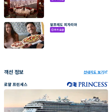
알프레도 피자리아
추가 요금
paid
객선 정보
선내지도 보기
ungroup
로얄 프린세스