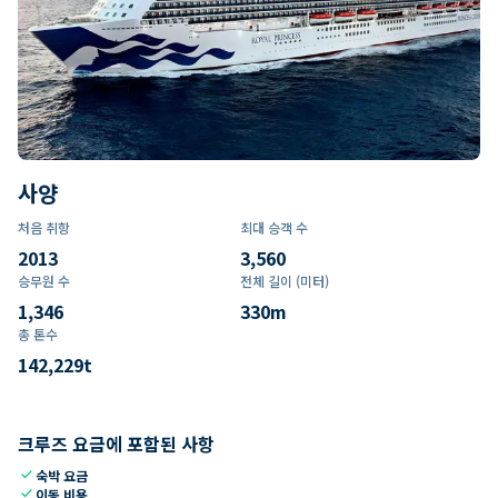
사양
처음 취항
최대 승객 수
2013
3,560
승무원 수
전체 길이 (미터)
1,346
330
m
총 톤수
142,229
t
크루즈 요금에 포함된 사항
check
숙박 요금
check
이동 비용