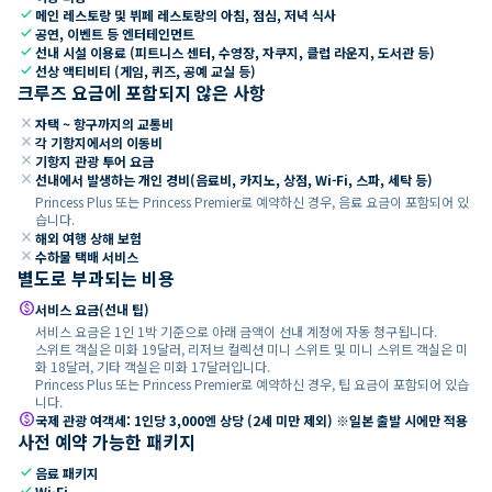
check
메인 레스토랑 및 뷔페 레스토랑의 아침, 점심, 저녁 식사
check
공연, 이벤트 등 엔터테인먼트
check
선내 시설 이용료 (피트니스 센터, 수영장, 자쿠지, 클럽 라운지, 도서관 등)
check
선상 액티비티 (게임, 퀴즈, 공예 교실 등)
크루즈 요금에 포함되지 않은 사항
close
자택 ~ 항구까지의 교통비
close
각 기항지에서의 이동비
close
기항지 관광 투어 요금
close
선내에서 발생하는 개인 경비(음료비, 카지노, 상점, Wi-Fi, 스파, 세탁 등)
Princess Plus 또는 Princess Premier로 예약하신 경우, 음료 요금이 포함되어 있
습니다.
close
해외 여행 상해 보험
close
수하물 택배 서비스
별도로 부과되는 비용
paid
서비스 요금(선내 팁)
서비스 요금은 1인 1박 기준으로 아래 금액이 선내 계정에 자동 청구됩니다.
스위트 객실은 미화 19달러, 리저브 컬렉션 미니 스위트 및 미니 스위트 객실은 미
화 18달러, 기타 객실은 미화 17달러입니다.
Princess Plus 또는 Princess Premier로 예약하신 경우, 팁 요금이 포함되어 있습
니다.
paid
국제 관광 여객세: 1인당 3,000엔 상당 (2세 미만 제외) ※일본 출발 시에만 적용
사전 예약 가능한 패키지
check
음료 패키지
check
Wi-Fi