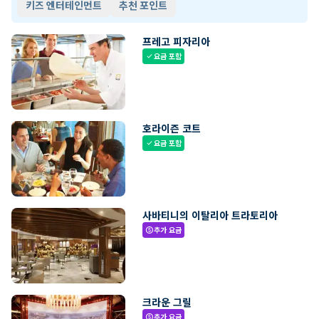
키즈 엔터테인먼트
추천 포인트
프레고 피자리아
요금 포함
check
호라이즌 코트
요금 포함
check
사바티니의 이탈리아 트라토리아
추가 요금
paid
크라운 그릴
추가 요금
paid