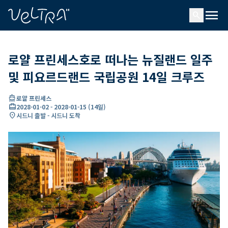
ading...
딩
menu
…
search
로얄 프린세스호로 떠나는 뉴질랜드 일주
및 피요르드랜드 국립공원 14일 크루즈
directions_boat
로얄 프린세스
card_travel
2028-01-02
-
2028-01-15
(
14일
)
location_on
시드니 출발 - 시드니 도착