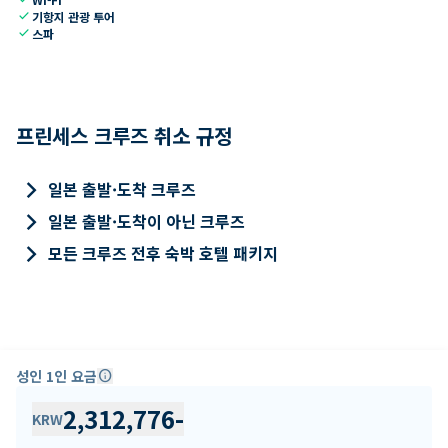
check
기항지 관광 투어
check
스파
프린세스 크루즈 취소 규정
keyboard_arrow_right
일본 출발·도착 크루즈
keyboard_arrow_right
일본 출발·도착이 아닌 크루즈
keyboard_arrow_right
모든 크루즈 전후 숙박 호텔 패키지
성인 1인 요금
info
2,312,776
-
KRW