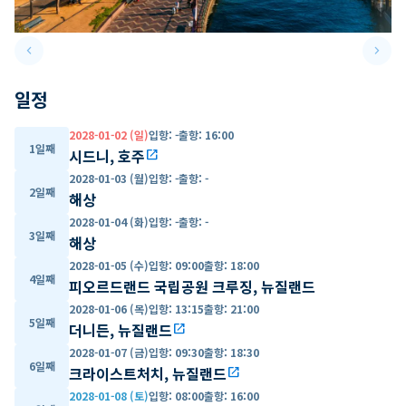
keyboard_arrow_left
keyboard_arrow_right
Previous slide
Next 
일정
2028-01-02 (일)
입항
:
-
출항
:
16:00
1일째
시드니, 호주
open_in_new
2028-01-03 (월)
입항
:
-
출항
:
-
2일째
해상
2028-01-04 (화)
입항
:
-
출항
:
-
3일째
해상
2028-01-05 (수)
입항
:
09:00
출항
:
18:00
4일째
피오르드랜드 국립공원 크루징, 뉴질랜드
2028-01-06 (목)
입항
:
13:15
출항
:
21:00
5일째
더니든, 뉴질랜드
open_in_new
2028-01-07 (금)
입항
:
09:30
출항
:
18:30
6일째
크라이스트처치, 뉴질랜드
open_in_new
2028-01-08 (토)
입항
:
08:00
출항
:
16:00