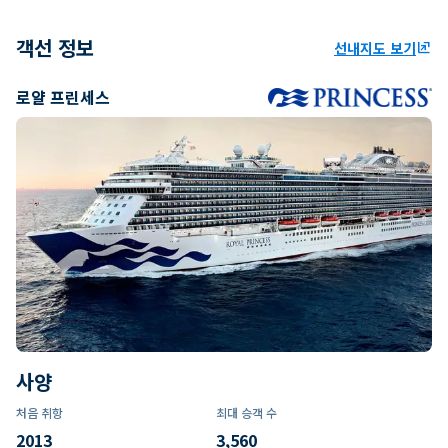
객선 정보
선내지도 보기
ungroup
로얄 프린세스
사양
처음 취항
최대 승객 수
2013
3,560