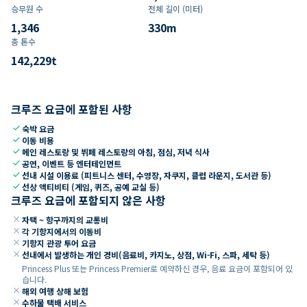
승무원 수
전체 길이 (미터)
1,346
330
m
총 톤수
142,229
t
크루즈 요금에 포함된 사항
check
숙박 요금
check
이동 비용
check
메인 레스토랑 및 뷔페 레스토랑의 아침, 점심, 저녁 식사
check
공연, 이벤트 등 엔터테인먼트
check
선내 시설 이용료 (피트니스 센터, 수영장, 자쿠지, 클럽 라운지, 도서관 등)
check
선상 액티비티 (게임, 퀴즈, 공예 교실 등)
크루즈 요금에 포함되지 않은 사항
close
자택 ~ 항구까지의 교통비
close
각 기항지에서의 이동비
close
기항지 관광 투어 요금
close
선내에서 발생하는 개인 경비(음료비, 카지노, 상점, Wi-Fi, 스파, 세탁 등)
Princess Plus 또는 Princess Premier로 예약하신 경우, 음료 요금이 포함되어 있
습니다.
close
해외 여행 상해 보험
close
수하물 택배 서비스