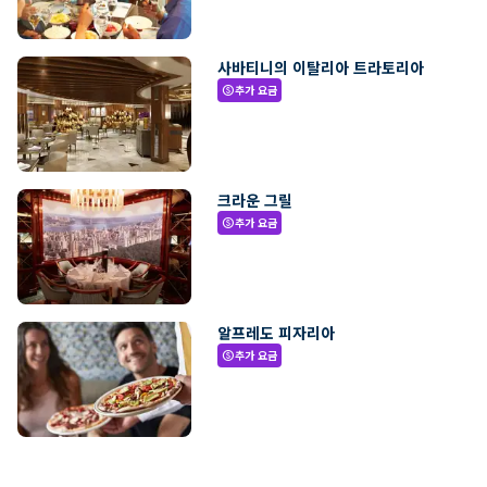
사바티니의 이탈리아 트라토리아
추가 요금
paid
크라운 그릴
추가 요금
paid
알프레도 피자리아
추가 요금
paid