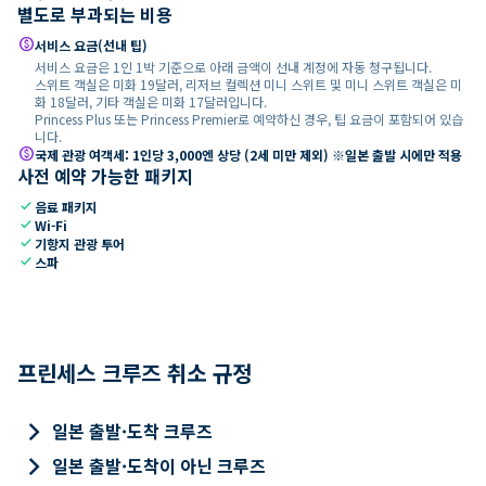
별도로 부과되는 비용
paid
서비스 요금(선내 팁)
서비스 요금은 1인 1박 기준으로 아래 금액이 선내 계정에 자동 청구됩니다.
스위트 객실은 미화 19달러, 리저브 컬렉션 미니 스위트 및 미니 스위트 객실은 미
화 18달러, 기타 객실은 미화 17달러입니다.
Princess Plus 또는 Princess Premier로 예약하신 경우, 팁 요금이 포함되어 있습
니다.
paid
국제 관광 여객세: 1인당 3,000엔 상당 (2세 미만 제외) ※일본 출발 시에만 적용
사전 예약 가능한 패키지
check
음료 패키지
check
Wi-Fi
check
기항지 관광 투어
check
스파
프린세스 크루즈 취소 규정
keyboard_arrow_right
일본 출발·도착 크루즈
keyboard_arrow_right
일본 출발·도착이 아닌 크루즈