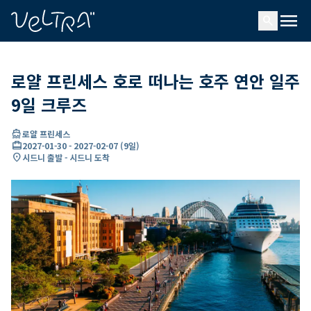
ading...
딩
menu
…
search
로얄 프린세스 호로 떠나는 호주 연안 일주
9일 크루즈
directions_boat
로얄 프린세스
card_travel
2027-01-30
-
2027-02-07
(
9일
)
location_on
시드니 출발 - 시드니 도착