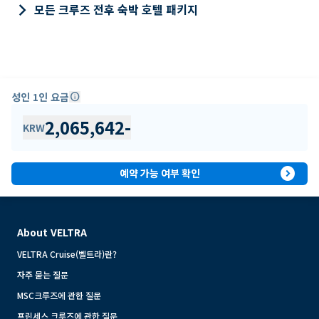
keyboard_arrow_right
모든 크루즈 전후 숙박 호텔 패키지
성인 1인 요금
info
2,065,642
-
KRW
expand_circle_right
예약 가능 여부 확인
About VELTRA
VELTRA Cruise(벨트라)란?
자주 묻는 질문
MSC크루즈에 관한 질문
프린세스 크루즈에 관한 질문