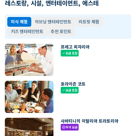
레스토랑, 시설, 엔터테이먼트, 에스테
미식 체험
이브닝 엔터테인먼트
리트릿 체험
키즈 엔터테인먼트
추천 포인트
프레고 피자리아
요금 포함
check
호라이즌 코트
요금 포함
check
사바티니의 이탈리아 트라토리아
추가 요금
paid