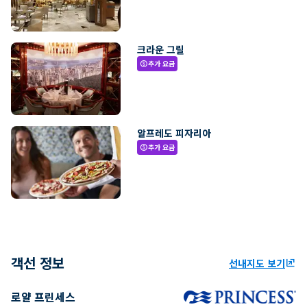
크라운 그릴
추가 요금
paid
알프레도 피자리아
추가 요금
paid
객선 정보
선내지도 보기
ungroup
로얄 프린세스