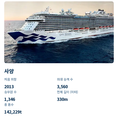
사양
처음 취항
최대 승객 수
2013
3,560
승무원 수
전체 길이 (미터)
1,346
330
m
총 톤수
142,229
t