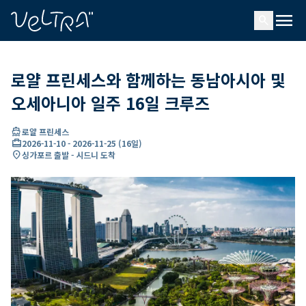
ading...
딩
menu
…
search
로얄 프린세스와 함께하는 동남아시아 및
오세아니아 일주 16일 크루즈
directions_boat
로얄 프린세스
card_travel
2026-11-10
-
2026-11-25
(
16일
)
location_on
싱가포르 출발 - 시드니 도착