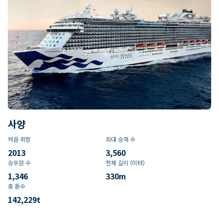
사양
처음 취항
최대 승객 수
2013
3,560
승무원 수
전체 길이 (미터)
1,346
330
m
총 톤수
142,229
t