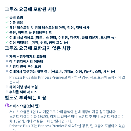
크루즈 요금에 포함된 사항
check
숙박 요금
check
이동 비용
check
메인 레스토랑 및 뷔페 레스토랑의 아침, 점심, 저녁 식사
check
공연, 이벤트 등 엔터테인먼트
check
선내 시설 이용료 (피트니스 센터, 수영장, 자쿠지, 클럽 라운지, 도서관 등)
check
선상 액티비티 (게임, 퀴즈, 공예 교실 등)
크루즈 요금에 포함되지 않은 사항
close
자택 ~ 항구까지의 교통비
close
각 기항지에서의 이동비
close
기항지 관광 투어 요금
close
선내에서 발생하는 개인 경비(음료비, 카지노, 상점, Wi-Fi, 스파, 세탁 등)
Princess Plus 또는 Princess Premier로 예약하신 경우, 음료 요금이 포함되어 있
습니다.
close
해외 여행 상해 보험
close
수하물 택배 서비스
별도로 부과되는 비용
paid
서비스 요금(선내 팁)
서비스 요금은 1인 1박 기준으로 아래 금액이 선내 계정에 자동 청구됩니다.
스위트 객실은 미화 19달러, 리저브 컬렉션 미니 스위트 및 미니 스위트 객실은 미
화 18달러, 기타 객실은 미화 17달러입니다.
Princess Plus 또는 Princess Premier로 예약하신 경우, 팁 요금이 포함되어 있습
니다.