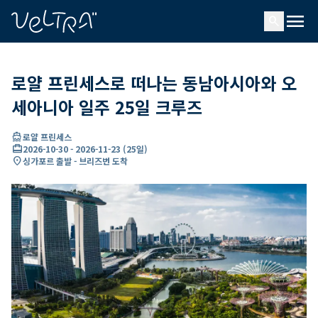
ading...
딩
menu
…
search
로얄 프린세스로 떠나는 동남아시아와 오
세아니아 일주 25일 크루즈
directions_boat
로얄 프린세스
card_travel
2026-10-30
-
2026-11-23
(
25일
)
location_on
싱가포르 출발 - 브리즈번 도착