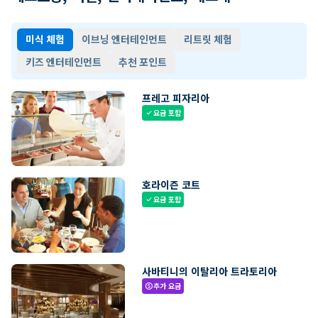
미식 체험
이브닝 엔터테인먼트
리트릿 체험
키즈 엔터테인먼트
추천 포인트
프레고 피자리아
요금 포함
check
호라이즌 코트
요금 포함
check
사바티니의 이탈리아 트라토리아
추가 요금
paid