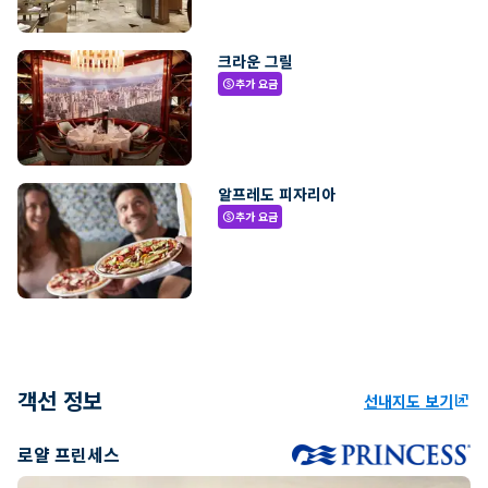
크라운 그릴
추가 요금
paid
알프레도 피자리아
추가 요금
paid
객선 정보
선내지도 보기
ungroup
로얄 프린세스