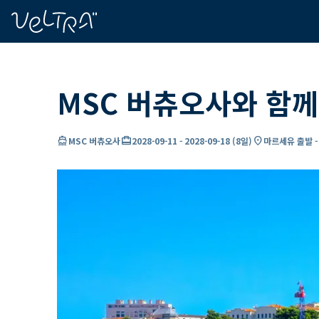
ading...
딩
…
MSC 버츄오사와 함께
directions_boat
card_travel
location_on
MSC 버츄오사
2028-09-11
-
2028-09-18
(
8일
)
마르세유 출발 