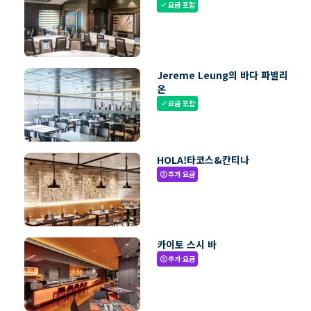
요금 포함
check
Jereme Leung의 바다 파빌리
온
요금 포함
check
HOLA!타코스&칸티나
추가 요금
paid
카이토 스시 바
추가 요금
paid