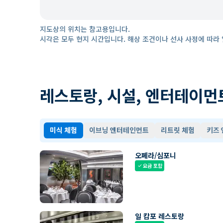
지도상의 위치는 참고용입니다.
시각은 모두 현지 시간입니다. 해상 조건이나 선사 사정에 따라 
레스토랑, 시설, 엔터테이먼
미식 체험
이브닝 엔터테인먼트
리트릿 체험
키즈
오페라/심포니
요금 포함
check
일 캄포 레스토랑