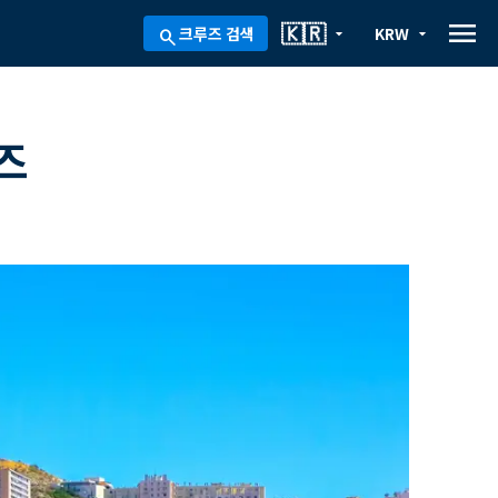
menu
🇰🇷
크루즈 검색
KRW
arrow_drop_down
arrow_drop_down
search
즈