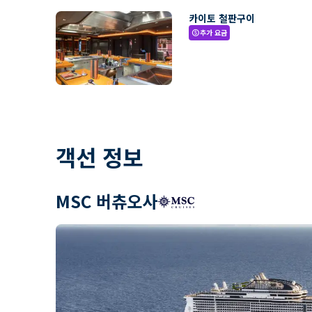
카이토 철판구이
추가 요금
paid
객선 정보
MSC 버츄오사