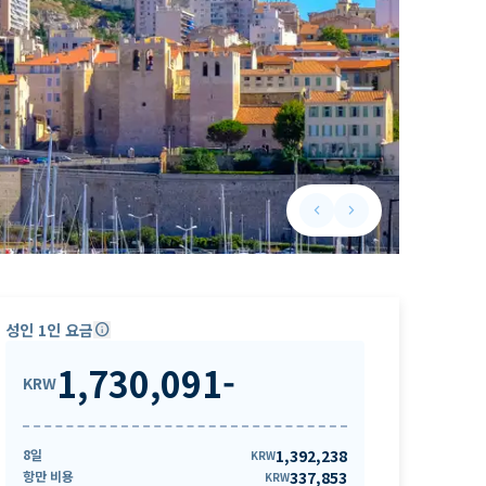
keyboard_arrow_left
keyboard_arrow_right
Previous slide
Next slide
성인 1인 요금
info
1,730,091
-
KRW
8일
1,392,238
KRW
항만 비용
337,853
KRW