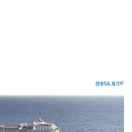
선내지도 보기
ungroup