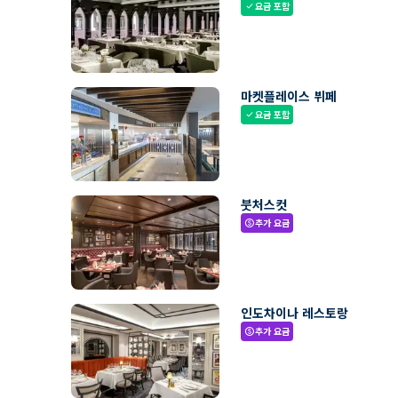
요금 포함
check
마켓플레이스 뷔페
요금 포함
check
붓처스컷
추가 요금
paid
인도차이나 레스토랑
추가 요금
paid