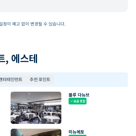
일정이 예고 없이 변경될 수 있습니다.
트, 에스테
 엔터테인먼트
추천 포인트
블루 다뉴브
요금 포함
check
미뉴에토