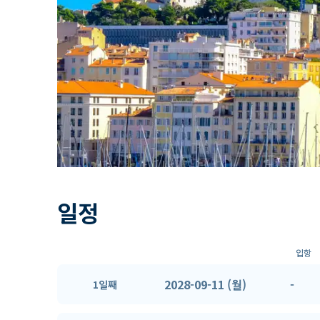
일정
입항
2028-09-11 (월)
-
1일째