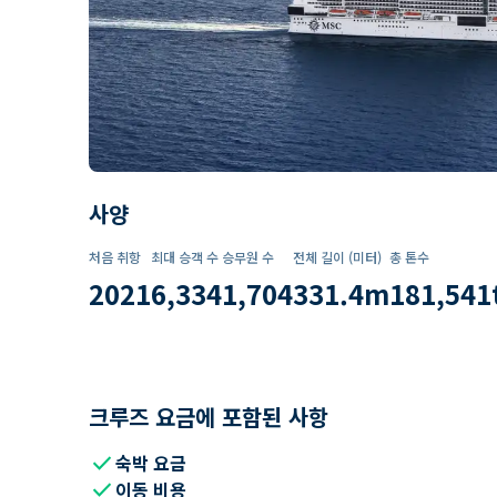
사양
처음 취항
최대 승객 수
승무원 수
전체 길이 (미터)
총 톤수
2021
6,334
1,704
331.4
m
181,541
크루즈 요금에 포함된 사항
check
숙박 요금
check
이동 비용