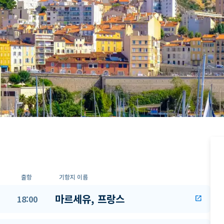
출항
기항지 이름
마르세유, 프랑스
18:00
open_in_new