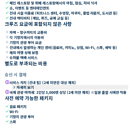
check
메인 레스토랑 및 뷔페 레스토랑에서의 아침, 점심, 저녁 식사
check
쇼, 이벤트 등 엔터테인먼트
check
선내 시설 이용료 (피트니스 센터, 수영장, 자쿠지, 클럽 라운지, 도서관 등)
check
선내 액티비티 (게임, 퀴즈, 공예 교실 등)
크루즈 요금에 포함되지 않은 사항
close
자택 ~ 항구까지의 교통비
close
각 기항지에서의 이동비
close
기항지 관광 투어 요금
close
선내에서 발생하는 개인 경비(음료비, 카지노, 상점, Wi-Fi, 스파, 세탁 등)
close
해외 여행 상해 보험
close
수하물 택배 서비스
별도로 부과되는 비용
승선 시 결제
paid
서비스 차지 (선내 팁) (2세 미만은 대상 제외)
keyboard_arrow_right
자세히 보기
paid
국제 관광 여객세: 1인당 3,000엔 상당 (2세 미만 제외) ※일본 출발 시에만 적용
사전 예약 가능한 패키지
check
음료 패키지
check
Wi-Fi
check
기항지 관광 투어
check
스파