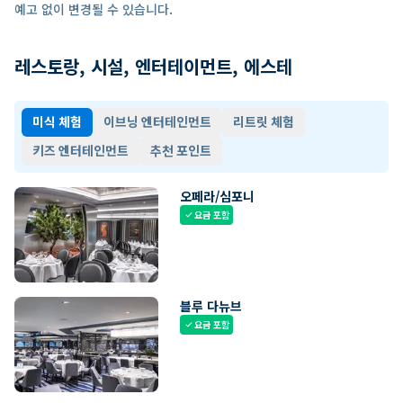
예고 없이 변경될 수 있습니다.
레스토랑, 시설, 엔터테이먼트, 에스테
미식 체험
이브닝 엔터테인먼트
리트릿 체험
키즈 엔터테인먼트
추천 포인트
오페라/심포니
요금 포함
check
블루 다뉴브
요금 포함
check