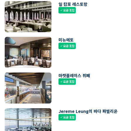
일 캄포 레스토랑
요금 포함
check
미뉴에토
요금 포함
check
마켓플레이스 뷔페
요금 포함
check
Jereme Leung의 바다 파빌리온
요금 포함
check