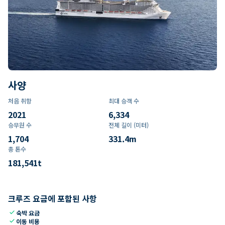
사양
처음 취항
최대 승객 수
2021
6,334
승무원 수
전체 길이 (미터)
1,704
331.4
m
총 톤수
181,541
t
크루즈 요금에 포함된 사항
check
숙박 요금
check
이동 비용