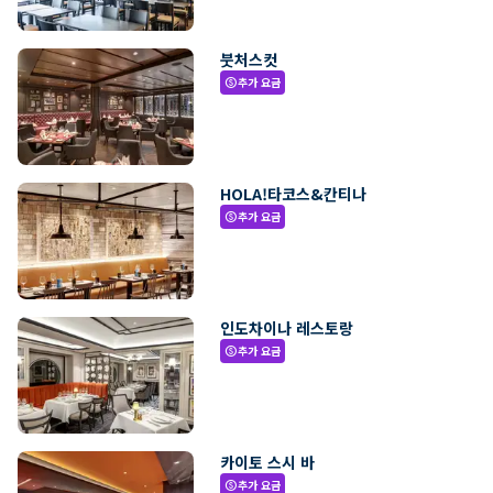
붓처스컷
추가 요금
paid
HOLA!타코스&칸티나
추가 요금
paid
인도차이나 레스토랑
추가 요금
paid
카이토 스시 바
추가 요금
paid