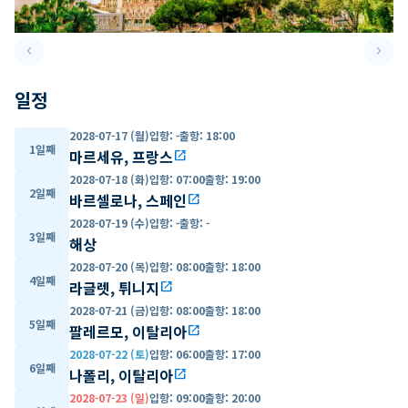
keyboard_arrow_left
keyboard_arrow_right
Previous slide
Next 
일정
2028-07-17 (월)
입항
:
-
출항
:
18:00
1일째
마르세유, 프랑스
open_in_new
2028-07-18 (화)
입항
:
07:00
출항
:
19:00
2일째
바르셀로나, 스페인
open_in_new
2028-07-19 (수)
입항
:
-
출항
:
-
3일째
해상
2028-07-20 (목)
입항
:
08:00
출항
:
18:00
4일째
라글렛, 튀니지
open_in_new
2028-07-21 (금)
입항
:
08:00
출항
:
18:00
5일째
팔레르모, 이탈리아
open_in_new
2028-07-22 (토)
입항
:
06:00
출항
:
17:00
6일째
나폴리, 이탈리아
open_in_new
2028-07-23 (일)
입항
:
09:00
출항
:
20:00