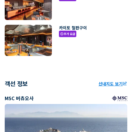
카이토 철판구이
추가 요금
paid
객선 정보
선내지도 보기
ungroup
MSC 버츄오사