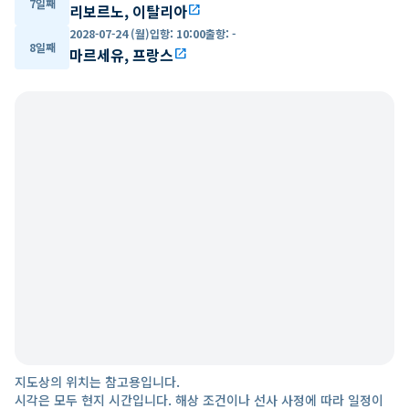
7일째
리보르노, 이탈리아
open_in_new
2028-07-24 (월)
입항
:
10:00
출항
:
-
8일째
마르세유, 프랑스
open_in_new
지도상의 위치는 참고용입니다.
시각은 모두 현지 시간입니다. 해상 조건이나 선사 사정에 따라 일정이