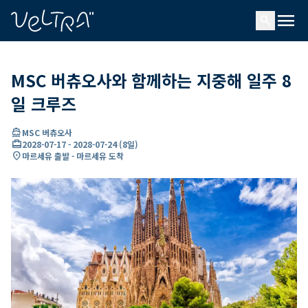
ading...
딩
menu
…
search
MSC 버츄오사와 함께하는 지중해 일주 8
일 크루즈
directions_boat
MSC 버츄오사
card_travel
2028-07-17
-
2028-07-24
(
8일
)
location_on
마르세유 출발 - 마르세유 도착