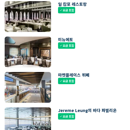
일 캄포 레스토랑
요금 포함
check
미뉴에토
요금 포함
check
마켓플레이스 뷔페
요금 포함
check
Jereme Leung의 바다 파빌리온
요금 포함
check