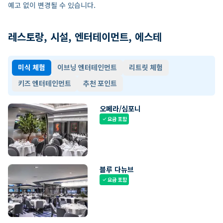
예고 없이 변경될 수 있습니다.
레스토랑, 시설, 엔터테이먼트, 에스테
미식 체험
이브닝 엔터테인먼트
리트릿 체험
키즈 엔터테인먼트
추천 포인트
오페라/심포니
요금 포함
check
블루 다뉴브
요금 포함
check