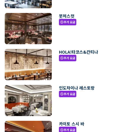
붓처스컷
추가 요금
paid
HOLA!타코스&칸티나
추가 요금
paid
인도차이나 레스토랑
추가 요금
paid
카이토 스시 바
추가 요금
paid