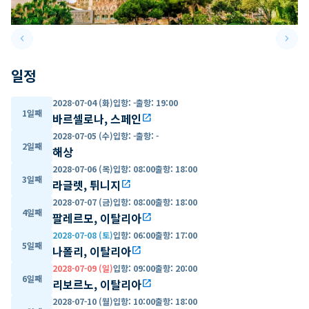
keyboard_arrow_left
keyboard_arrow_right
Previous slide
Next 
일정
2028-07-04 (화)
입항
:
-
출항
:
19:00
1일째
바르셀로나, 스페인
open_in_new
2028-07-05 (수)
입항
:
-
출항
:
-
2일째
해상
2028-07-06 (목)
입항
:
08:00
출항
:
18:00
3일째
라글렛, 튀니지
open_in_new
2028-07-07 (금)
입항
:
08:00
출항
:
18:00
4일째
팔레르모, 이탈리아
open_in_new
2028-07-08 (토)
입항
:
06:00
출항
:
17:00
5일째
나폴리, 이탈리아
open_in_new
2028-07-09 (일)
입항
:
09:00
출항
:
20:00
6일째
리보르노, 이탈리아
open_in_new
2028-07-10 (월)
입항
:
10:00
출항
:
18:00