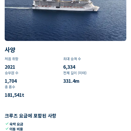
사양
처음 취항
최대 승객 수
2021
6,334
승무원 수
전체 길이 (미터)
1,704
331.4
m
총 톤수
181,541
t
크루즈 요금에 포함된 사항
check
숙박 요금
check
이동 비용