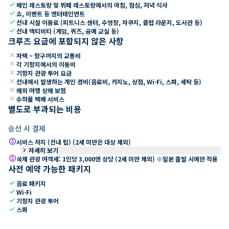
check
메인 레스토랑 및 뷔페 레스토랑에서의 아침, 점심, 저녁 식사
check
쇼, 이벤트 등 엔터테인먼트
check
선내 시설 이용료 (피트니스 센터, 수영장, 자쿠지, 클럽 라운지, 도서관 등)
check
선내 액티비티 (게임, 퀴즈, 공예 교실 등)
크루즈 요금에 포함되지 않은 사항
close
자택 ~ 항구까지의 교통비
close
각 기항지에서의 이동비
close
기항지 관광 투어 요금
close
선내에서 발생하는 개인 경비(음료비, 카지노, 상점, Wi-Fi, 스파, 세탁 등)
close
해외 여행 상해 보험
close
수하물 택배 서비스
별도로 부과되는 비용
승선 시 결제
paid
서비스 차지 (선내 팁) (2세 미만은 대상 제외)
keyboard_arrow_right
자세히 보기
paid
국제 관광 여객세: 1인당 3,000엔 상당 (2세 미만 제외) ※일본 출발 시에만 적용
사전 예약 가능한 패키지
check
음료 패키지
check
Wi-Fi
check
기항지 관광 투어
check
스파