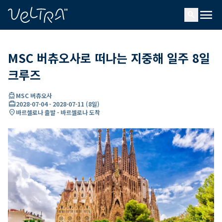
ading...
딩
menu
…
search
MSC 버츄오사로 떠나는 지중해 일주 8일
크루즈
directions_boat
MSC 버츄오사
card_travel
2028-07-04
-
2028-07-11
(
8일
)
location_on
바르셀로나 출발 - 바르셀로나 도착