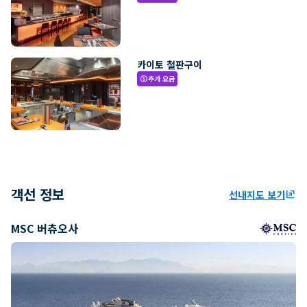
카이토 철판구이
추가 요금
paid
객선 정보
선내지도 보기
ungroup
MSC 버츄오사