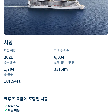
사양
처음 취항
최대 승객 수
2021
6,334
승무원 수
전체 길이 (미터)
1,704
331.4
m
총 톤수
181,541
t
크루즈 요금에 포함된 사항
check
숙박 요금
check
이동 비용