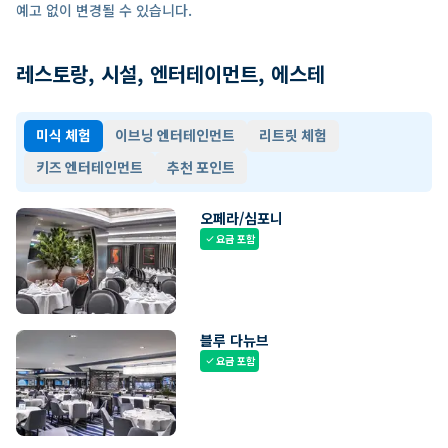
예고 없이 변경될 수 있습니다.
레스토랑, 시설, 엔터테이먼트, 에스테
미식 체험
이브닝 엔터테인먼트
리트릿 체험
키즈 엔터테인먼트
추천 포인트
오페라/심포니
요금 포함
check
블루 다뉴브
요금 포함
check