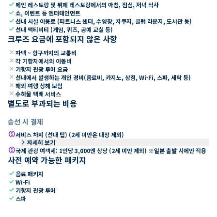
check
메인 레스토랑 및 뷔페 레스토랑에서의 아침, 점심, 저녁 식사
check
쇼, 이벤트 등 엔터테인먼트
check
선내 시설 이용료 (피트니스 센터, 수영장, 자쿠지, 클럽 라운지, 도서관 등)
check
선내 액티비티 (게임, 퀴즈, 공예 교실 등)
크루즈 요금에 포함되지 않은 사항
close
자택 ~ 항구까지의 교통비
close
각 기항지에서의 이동비
close
기항지 관광 투어 요금
close
선내에서 발생하는 개인 경비(음료비, 카지노, 상점, Wi-Fi, 스파, 세탁 등)
close
해외 여행 상해 보험
close
수하물 택배 서비스
별도로 부과되는 비용
승선 시 결제
paid
서비스 차지 (선내 팁) (2세 미만은 대상 제외)
keyboard_arrow_right
자세히 보기
paid
국제 관광 여객세: 1인당 3,000엔 상당 (2세 미만 제외) ※일본 출발 시에만 적용
사전 예약 가능한 패키지
check
음료 패키지
check
Wi-Fi
check
기항지 관광 투어
check
스파