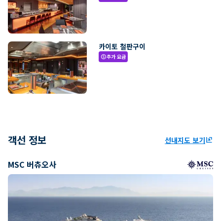
카이토 철판구이
추가 요금
paid
객선 정보
선내지도 보기
ungroup
MSC 버츄오사