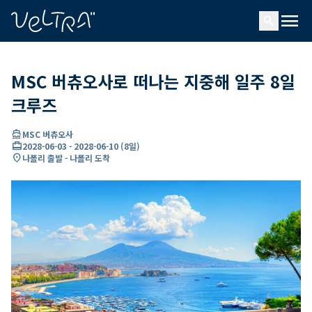
ading...
딩
menu
…
search
MSC 버츄오사로 떠나는 지중해 일주 8일
크루즈
directions_boat
MSC 버츄오사
card_travel
2028-06-03
-
2028-06-10
(
8일
)
location_on
나폴리 출발 - 나폴리 도착