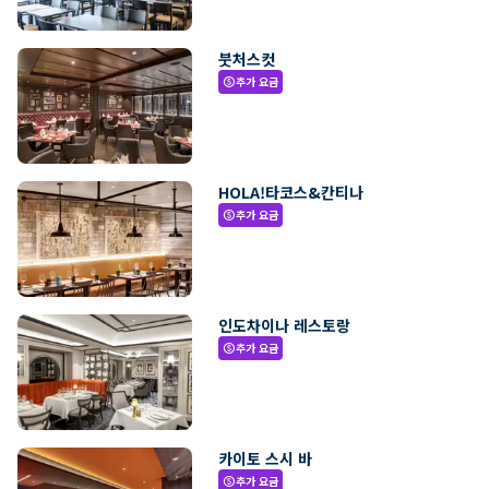
붓처스컷
추가 요금
paid
HOLA!타코스&칸티나
추가 요금
paid
인도차이나 레스토랑
추가 요금
paid
카이토 스시 바
추가 요금
paid