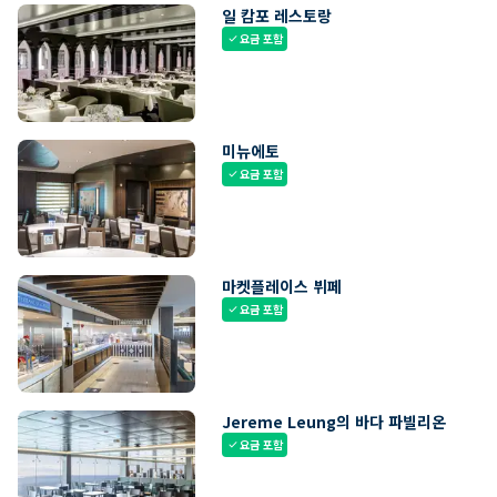
일 캄포 레스토랑
요금 포함
check
미뉴에토
요금 포함
check
마켓플레이스 뷔페
요금 포함
check
Jereme Leung의 바다 파빌리온
요금 포함
check