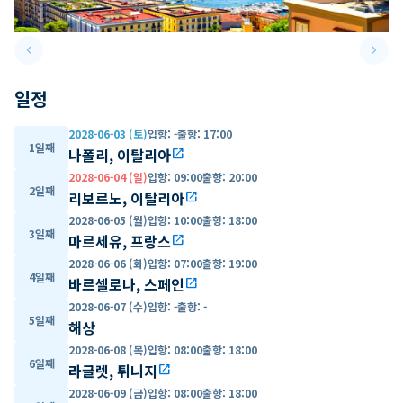
keyboard_arrow_left
keyboard_arrow_right
Previous slide
Next 
일정
2028-06-03 (토)
입항
:
-
출항
:
17:00
1일째
나폴리, 이탈리아
open_in_new
2028-06-04 (일)
입항
:
09:00
출항
:
20:00
2일째
리보르노, 이탈리아
open_in_new
2028-06-05 (월)
입항
:
10:00
출항
:
18:00
3일째
마르세유, 프랑스
open_in_new
2028-06-06 (화)
입항
:
07:00
출항
:
19:00
4일째
바르셀로나, 스페인
open_in_new
2028-06-07 (수)
입항
:
-
출항
:
-
5일째
해상
2028-06-08 (목)
입항
:
08:00
출항
:
18:00
6일째
라글렛, 튀니지
open_in_new
2028-06-09 (금)
입항
:
08:00
출항
:
18:00