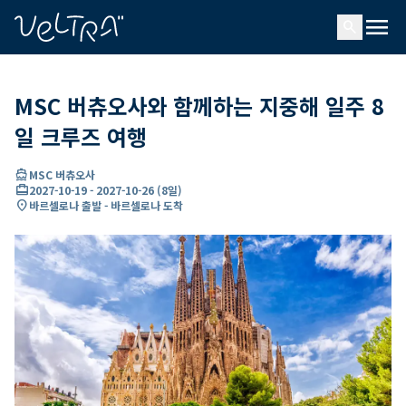
ading...
딩
menu
…
search
MSC 버츄오사와 함께하는 지중해 일주 8
일 크루즈 여행
directions_boat
MSC 버츄오사
card_travel
2027-10-19
-
2027-10-26
(
8일
)
location_on
바르셀로나 출발 - 바르셀로나 도착