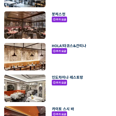
붓처스컷
추가 요금
paid
HOLA!타코스&칸티나
추가 요금
paid
인도차이나 레스토랑
추가 요금
paid
카이토 스시 바
추가 요금
paid