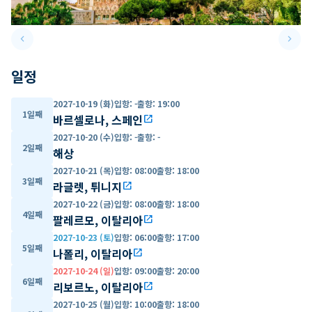
keyboard_arrow_left
keyboard_arrow_right
Previous slide
Next 
일정
2027-10-19 (화)
입항
:
-
출항
:
19:00
1일째
바르셀로나, 스페인
open_in_new
2027-10-20 (수)
입항
:
-
출항
:
-
2일째
해상
2027-10-21 (목)
입항
:
08:00
출항
:
18:00
3일째
라글렛, 튀니지
open_in_new
2027-10-22 (금)
입항
:
08:00
출항
:
18:00
4일째
팔레르모, 이탈리아
open_in_new
2027-10-23 (토)
입항
:
06:00
출항
:
17:00
5일째
나폴리, 이탈리아
open_in_new
2027-10-24 (일)
입항
:
09:00
출항
:
20:00
6일째
리보르노, 이탈리아
open_in_new
2027-10-25 (월)
입항
:
10:00
출항
:
18:00