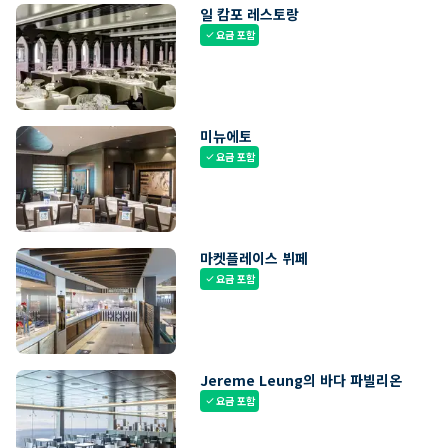
일 캄포 레스토랑
요금 포함
check
미뉴에토
요금 포함
check
마켓플레이스 뷔페
요금 포함
check
Jereme Leung의 바다 파빌리온
요금 포함
check