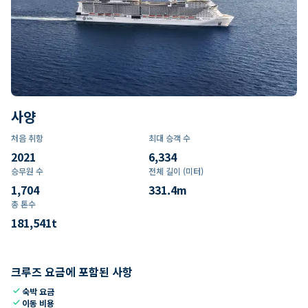
사양
처음 취항
최대 승객 수
2021
6,334
승무원 수
전체 길이 (미터)
1,704
331.4
m
총 톤수
181,541
t
크루즈 요금에 포함된 사항
check
숙박 요금
check
이동 비용