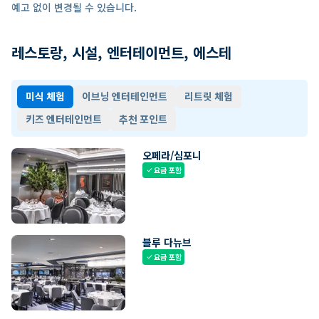
예고 없이 변경될 수 있습니다.
레스토랑, 시설, 엔터테이먼트, 에스테
미식 체험
이브닝 엔터테인먼트
리트릿 체험
키즈 엔터테인먼트
추천 포인트
오페라/심포니
요금 포함
check
블루 다뉴브
요금 포함
check