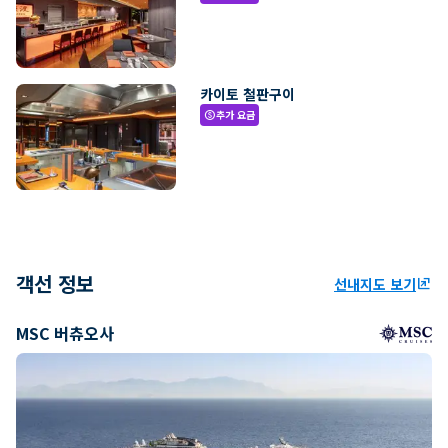
카이토 철판구이
추가 요금
paid
객선 정보
선내지도 보기
ungroup
MSC 버츄오사