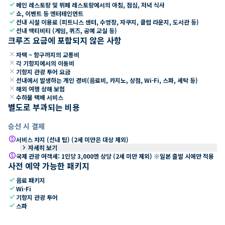
check
메인 레스토랑 및 뷔페 레스토랑에서의 아침, 점심, 저녁 식사
check
쇼, 이벤트 등 엔터테인먼트
check
선내 시설 이용료 (피트니스 센터, 수영장, 자쿠지, 클럽 라운지, 도서관 등)
check
선내 액티비티 (게임, 퀴즈, 공예 교실 등)
크루즈 요금에 포함되지 않은 사항
close
자택 ~ 항구까지의 교통비
close
각 기항지에서의 이동비
close
기항지 관광 투어 요금
close
선내에서 발생하는 개인 경비(음료비, 카지노, 상점, Wi-Fi, 스파, 세탁 등)
close
해외 여행 상해 보험
close
수하물 택배 서비스
별도로 부과되는 비용
승선 시 결제
paid
서비스 차지 (선내 팁) (2세 미만은 대상 제외)
keyboard_arrow_right
자세히 보기
paid
국제 관광 여객세: 1인당 3,000엔 상당 (2세 미만 제외) ※일본 출발 시에만 적용
사전 예약 가능한 패키지
check
음료 패키지
check
Wi-Fi
check
기항지 관광 투어
check
스파