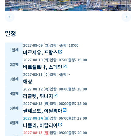
keyboard_arrow_left
keyboard_arrow_right
Previous slide
Next 
일정
2027-08-09 (월)
입항
:
-
출항
:
18:00
1일째
마르세유, 프랑스
open_in_new
2027-08-10 (화)
입항
:
07:00
출항
:
19:00
2일째
바르셀로나, 스페인
open_in_new
2027-08-11 (수)
입항
:
-
출항
:
-
3일째
해상
2027-08-12 (목)
입항
:
08:00
출항
:
18:00
4일째
라글렛, 튀니지
open_in_new
2027-08-13 (금)
입항
:
08:00
출항
:
18:00
5일째
팔레르모, 이탈리아
open_in_new
2027-08-14 (토)
입항
:
06:00
출항
:
17:00
6일째
나폴리, 이탈리아
open_in_new
2027-08-15 (일)
입항
:
09:00
출항
:
20:00