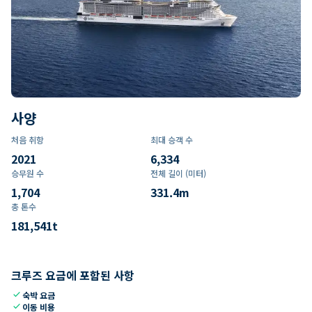
사양
처음 취항
최대 승객 수
2021
6,334
승무원 수
전체 길이 (미터)
1,704
331.4
m
총 톤수
181,541
t
크루즈 요금에 포함된 사항
check
숙박 요금
check
이동 비용