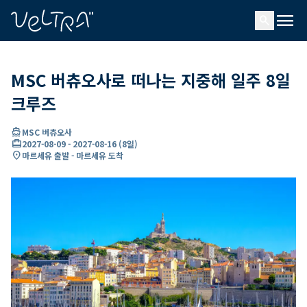
ading...
딩
menu
…
search
MSC 버츄오사로 떠나는 지중해 일주 8일
크루즈
directions_boat
MSC 버츄오사
card_travel
2027-08-09
-
2027-08-16
(
8일
)
location_on
마르세유 출발 - 마르세유 도착