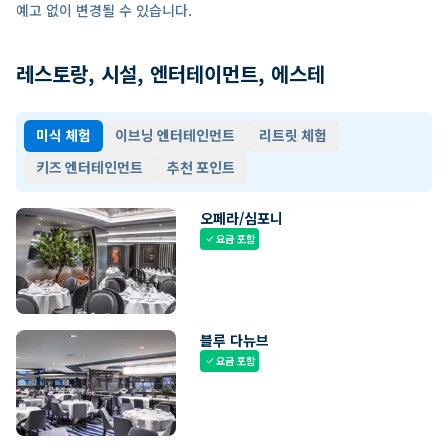
예고 없이 변경될 수 있습니다.
레스토랑, 시설, 엔터테이먼트, 에스테
미식 체험
이브닝 엔터테인먼트
리트릿 체험
키즈 엔터테인먼트
추천 포인트
오페라/심포니
요금 포함
check
블루 다뉴브
요금 포함
check