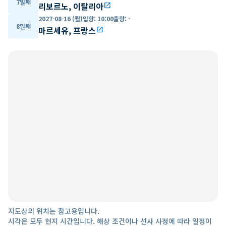
7일째
리보르노, 이탈리아
open_in_new
2027-08-16 (월)
입항
:
10:00
출항
:
-
8일째
마르세유, 프랑스
open_in_new
지도상의 위치는 참고용입니다.
시각은 모두 현지 시간입니다. 해상 조건이나 선사 사정에 따라 일정이