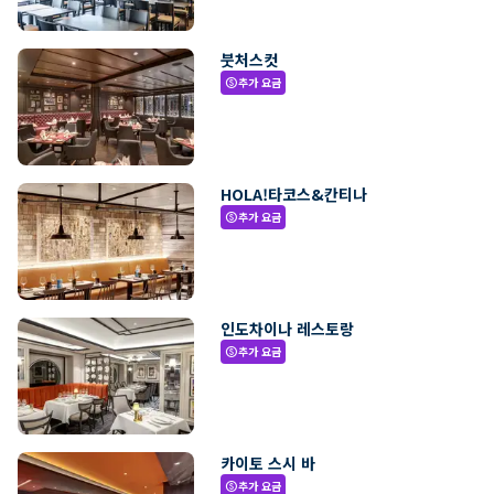
붓처스컷
추가 요금
paid
HOLA!타코스&칸티나
추가 요금
paid
인도차이나 레스토랑
추가 요금
paid
카이토 스시 바
추가 요금
paid