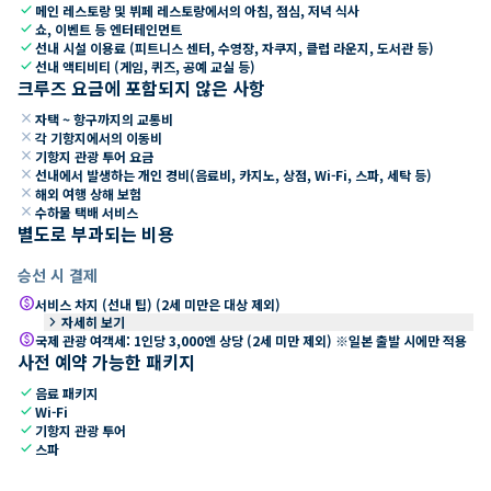
check
메인 레스토랑 및 뷔페 레스토랑에서의 아침, 점심, 저녁 식사
check
쇼, 이벤트 등 엔터테인먼트
check
선내 시설 이용료 (피트니스 센터, 수영장, 자쿠지, 클럽 라운지, 도서관 등)
check
선내 액티비티 (게임, 퀴즈, 공예 교실 등)
크루즈 요금에 포함되지 않은 사항
close
자택 ~ 항구까지의 교통비
close
각 기항지에서의 이동비
close
기항지 관광 투어 요금
close
선내에서 발생하는 개인 경비(음료비, 카지노, 상점, Wi-Fi, 스파, 세탁 등)
close
해외 여행 상해 보험
close
수하물 택배 서비스
별도로 부과되는 비용
승선 시 결제
paid
서비스 차지 (선내 팁) (2세 미만은 대상 제외)
keyboard_arrow_right
자세히 보기
paid
국제 관광 여객세: 1인당 3,000엔 상당 (2세 미만 제외) ※일본 출발 시에만 적용
사전 예약 가능한 패키지
check
음료 패키지
check
Wi-Fi
check
기항지 관광 투어
check
스파