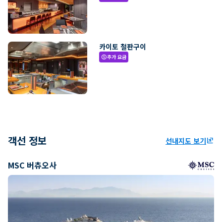
카이토 철판구이
추가 요금
paid
객선 정보
선내지도 보기
ungroup
MSC 버츄오사