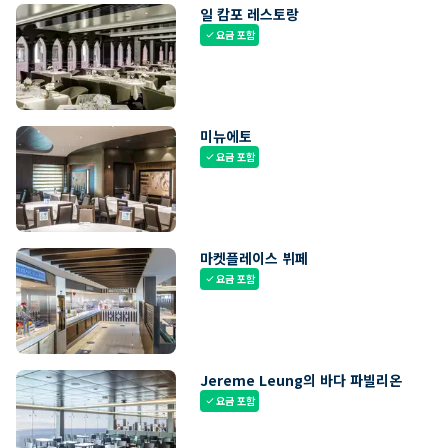
일 캄포 레스토랑
요금 포함
check
미뉴에토
요금 포함
check
마켓플레이스 뷔페
요금 포함
check
Jereme Leung의 바다 파빌리온
요금 포함
check