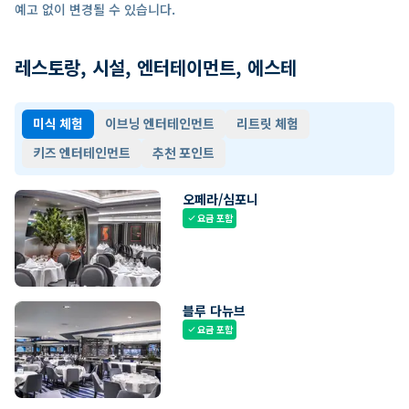
예고 없이 변경될 수 있습니다.
레스토랑, 시설, 엔터테이먼트, 에스테
미식 체험
이브닝 엔터테인먼트
리트릿 체험
키즈 엔터테인먼트
추천 포인트
오페라/심포니
요금 포함
check
블루 다뉴브
요금 포함
check