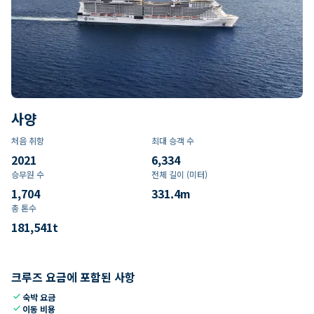
사양
처음 취항
최대 승객 수
2021
6,334
승무원 수
전체 길이 (미터)
1,704
331.4
m
총 톤수
181,541
t
크루즈 요금에 포함된 사항
check
숙박 요금
check
이동 비용