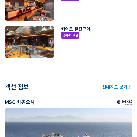
카이토 철판구이
추가 요금
paid
객선 정보
선내지도 보기
ungroup
MSC 버츄오사