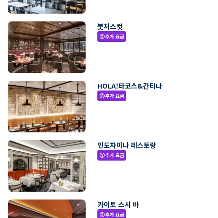
붓처스컷
추가 요금
paid
HOLA!타코스&칸티나
추가 요금
paid
인도차이나 레스토랑
추가 요금
paid
카이토 스시 바
추가 요금
paid