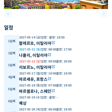
keyboard_arrow_left
keyboard_arrow_right
Previous slide
Next 
일정
2027-05-14 (금)
입항
:
-
출항
:
18:00
1일째
팔레르모, 이탈리아
open_in_new
2027-05-15 (토)
입항
:
06:00
출항
:
17:00
2일째
나폴리, 이탈리아
open_in_new
2027-05-16 (일)
입항
:
09:00
출항
:
20:00
3일째
리보르노, 이탈리아
open_in_new
2027-05-17 (월)
입항
:
10:00
출항
:
18:00
4일째
마르세유, 프랑스
open_in_new
2027-05-18 (화)
입항
:
07:00
출항
:
19:00
5일째
바르셀로나, 스페인
open_in_new
2027-05-19 (수)
입항
:
-
출항
:
-
6일째
해상
2027-05-20 (목)
입항
:
08:00
출항
:
18:00