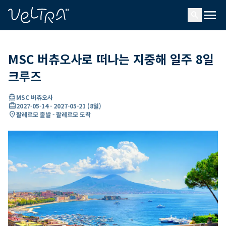
ading...
딩
menu
…
search
MSC 버츄오사로 떠나는 지중해 일주 8일
크루즈
directions_boat
MSC 버츄오사
card_travel
2027-05-14
-
2027-05-21
(
8일
)
location_on
팔레르모 출발 - 팔레르모 도착