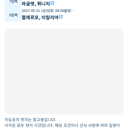
7일째
라글렛, 튀니지
open_in_new
2027-05-21 (금)
입항
:
08:00
출항
:
-
8일째
팔레르모, 이탈리아
open_in_new
지도상의 위치는 참고용입니다.
시각은 모두 현지 시간입니다. 해상 조건이나 선사 사정에 따라 일정이