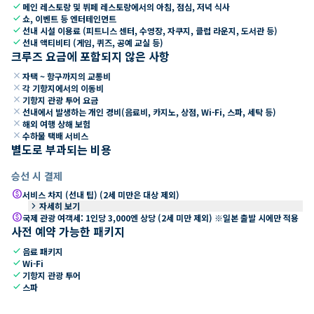
check
메인 레스토랑 및 뷔페 레스토랑에서의 아침, 점심, 저녁 식사
check
쇼, 이벤트 등 엔터테인먼트
check
선내 시설 이용료 (피트니스 센터, 수영장, 자쿠지, 클럽 라운지, 도서관 등)
check
선내 액티비티 (게임, 퀴즈, 공예 교실 등)
크루즈 요금에 포함되지 않은 사항
close
자택 ~ 항구까지의 교통비
close
각 기항지에서의 이동비
close
기항지 관광 투어 요금
close
선내에서 발생하는 개인 경비(음료비, 카지노, 상점, Wi-Fi, 스파, 세탁 등)
close
해외 여행 상해 보험
close
수하물 택배 서비스
별도로 부과되는 비용
승선 시 결제
paid
서비스 차지 (선내 팁) (2세 미만은 대상 제외)
keyboard_arrow_right
자세히 보기
paid
국제 관광 여객세: 1인당 3,000엔 상당 (2세 미만 제외) ※일본 출발 시에만 적용
사전 예약 가능한 패키지
check
음료 패키지
check
Wi-Fi
check
기항지 관광 투어
check
스파