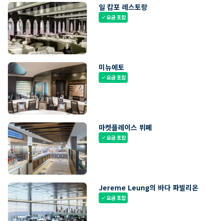
일 캄포 레스토랑
요금 포함
check
미뉴에토
요금 포함
check
마켓플레이스 뷔페
요금 포함
check
Jereme Leung의 바다 파빌리온
요금 포함
check