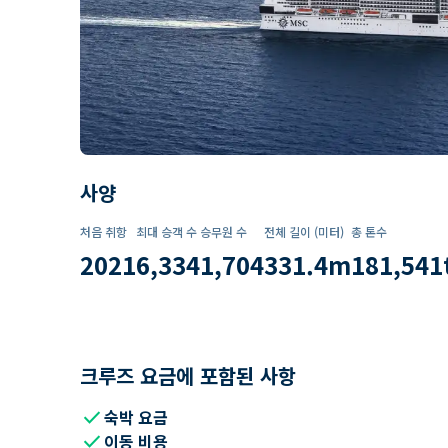
사양
처음 취항
최대 승객 수
승무원 수
전체 길이 (미터)
총 톤수
2021
6,334
1,704
331.4
m
181,541
크루즈 요금에 포함된 사항
check
숙박 요금
check
이동 비용