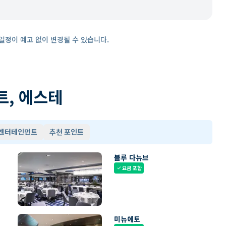
일정이 예고 없이 변경될 수 있습니다.
트, 에스테
 엔터테인먼트
추천 포인트
블루 다뉴브
요금 포함
check
미뉴에토