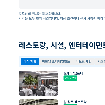
지도상의 위치는 참고용입니다.
시각은 모두 현지 시간입니다. 해상 조건이나 선사 사정에 따라 
레스토랑, 시설, 엔터테이먼
미식 체험
이브닝 엔터테인먼트
리트릿 체험
키즈
오페라/심포니
요금 포함
check
일 캄포 레스토랑