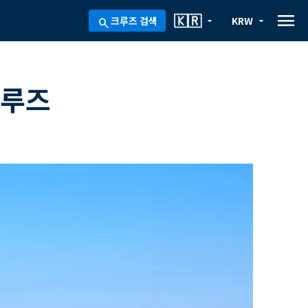
menu
🇰🇷
크루즈 검색
KRW
arrow_drop_down
arrow_drop_down
search
크루즈