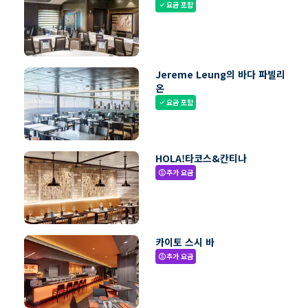
요금 포함
check
Jereme Leung의 바다 파빌리
온
요금 포함
check
HOLA!타코스&칸티나
추가 요금
paid
카이토 스시 바
추가 요금
paid