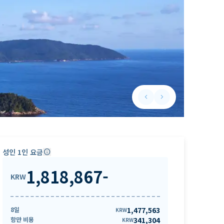
keyboard_arrow_left
keyboard_arrow_right
Previous slide
Next slide
성인 1인 요금
info
1,818,867
-
KRW
8일
1,477,563
KRW
항만 비용
341,304
KRW