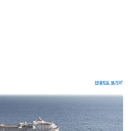
선내지도 보기
ungroup