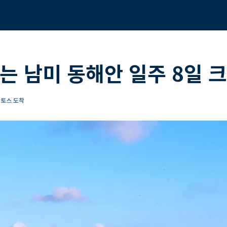
는 남미 동해안 일주 8일 
산토스 도착