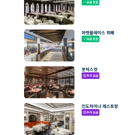
요금 포함
check
마켓플레이스 뷔페
요금 포함
check
붓처스컷
추가 요금
paid
인도차이나 레스토랑
추가 요금
paid