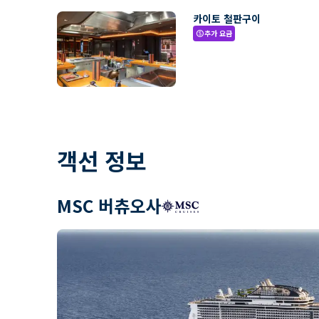
카이토 철판구이
추가 요금
paid
객선 정보
MSC 버츄오사