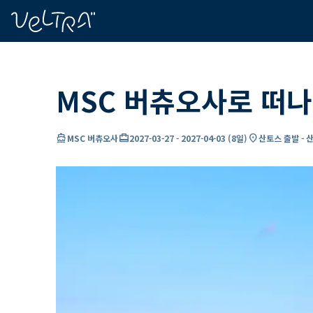
ading...
딩
…
MSC 버츄오사로 떠나
directions_boat
card_travel
location_on
MSC 버츄오사
2027-03-27
-
2027-04-03
(
8일
)
산토스 출발 - 