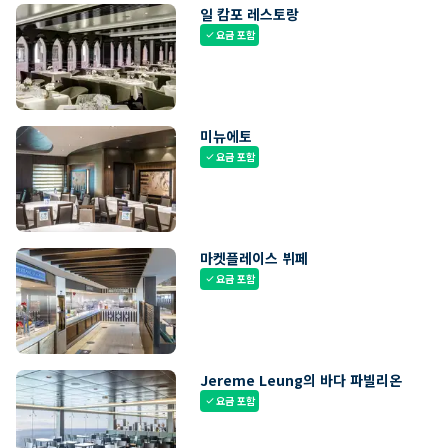
일 캄포 레스토랑
요금 포함
check
미뉴에토
요금 포함
check
마켓플레이스 뷔페
요금 포함
check
Jereme Leung의 바다 파빌리온
요금 포함
check