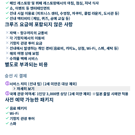
check
메인 레스토랑 및 뷔페 레스토랑에서의 아침, 점심, 저녁 식사
check
쇼, 이벤트 등 엔터테인먼트
check
선내 시설 이용료 (피트니스 센터, 수영장, 자쿠지, 클럽 라운지, 도서관 등)
check
선내 액티비티 (게임, 퀴즈, 공예 교실 등)
크루즈 요금에 포함되지 않은 사항
close
자택 ~ 항구까지의 교통비
close
각 기항지에서의 이동비
close
기항지 관광 투어 요금
close
선내에서 발생하는 개인 경비(음료비, 카지노, 상점, Wi-Fi, 스파, 세탁 등)
close
해외 여행 상해 보험
close
수하물 택배 서비스
별도로 부과되는 비용
승선 시 결제
paid
서비스 차지 (선내 팁) (2세 미만은 대상 제외)
keyboard_arrow_right
자세히 보기
paid
국제 관광 여객세: 1인당 3,000엔 상당 (2세 미만 제외) ※일본 출발 시에만 적용
사전 예약 가능한 패키지
check
음료 패키지
check
Wi-Fi
check
기항지 관광 투어
check
스파