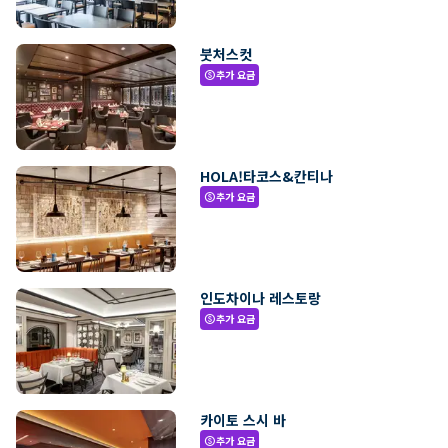
붓처스컷
추가 요금
paid
HOLA!타코스&칸티나
추가 요금
paid
인도차이나 레스토랑
추가 요금
paid
카이토 스시 바
추가 요금
paid