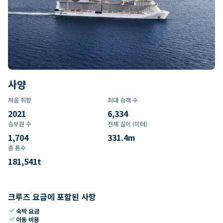
사양
처음 취항
최대 승객 수
2021
6,334
승무원 수
전체 길이 (미터)
1,704
331.4
m
총 톤수
181,541
t
크루즈 요금에 포함된 사항
check
숙박 요금
check
이동 비용