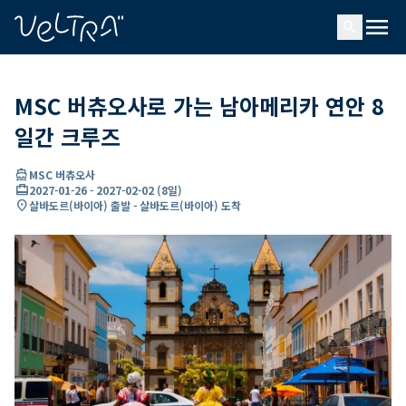
ading...
딩
menu
…
search
MSC 버츄오사로 가는 남아메리카 연안 8
일간 크루즈
directions_boat
MSC 버츄오사
card_travel
2027-01-26
-
2027-02-02
(
8일
)
location_on
살바도르(바이아) 출발 - 살바도르(바이아) 도착