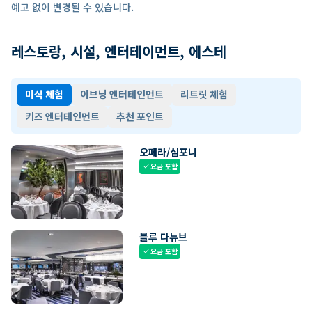
예고 없이 변경될 수 있습니다.
레스토랑, 시설, 엔터테이먼트, 에스테
미식 체험
이브닝 엔터테인먼트
리트릿 체험
키즈 엔터테인먼트
추천 포인트
오페라/심포니
요금 포함
check
블루 다뉴브
요금 포함
check