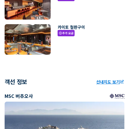
카이토 철판구이
추가 요금
paid
객선 정보
선내지도 보기
ungroup
MSC 버츄오사