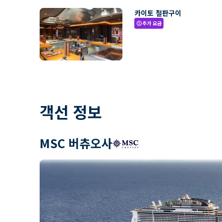
카이토 철판구이
추가 요금
paid
객선 정보
MSC 버츄오사