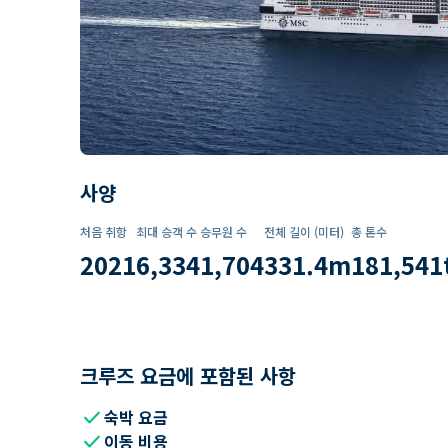
사양
처음 취항
최대 승객 수
승무원 수
전체 길이 (미터)
총 톤수
2021
6,334
1,704
331.4
m
181,541
크루즈 요금에 포함된 사항
check
숙박 요금
check
이동 비용