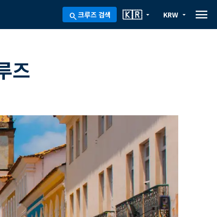
menu
🇰🇷
크루즈 검색
KRW
arrow_drop_down
arrow_drop_down
search
크루즈