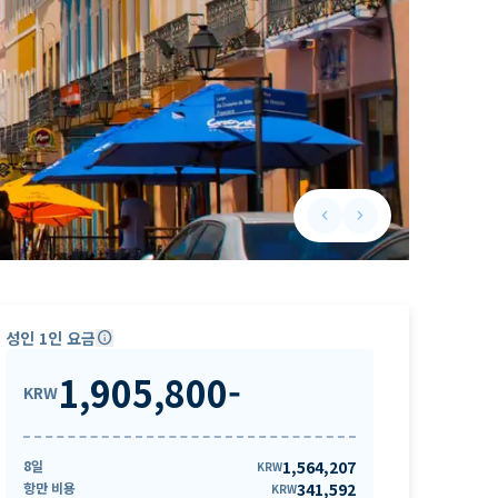
keyboard_arrow_left
keyboard_arrow_right
Previous slide
Next slide
성인 1인 요금
info
1,905,800
-
KRW
8일
1,564,207
KRW
항만 비용
341,592
KRW