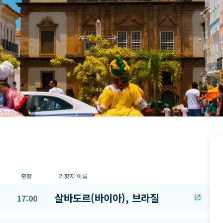
출항
기항지 이름
살바도르(바이아), 브라질
17:00
open_in_new