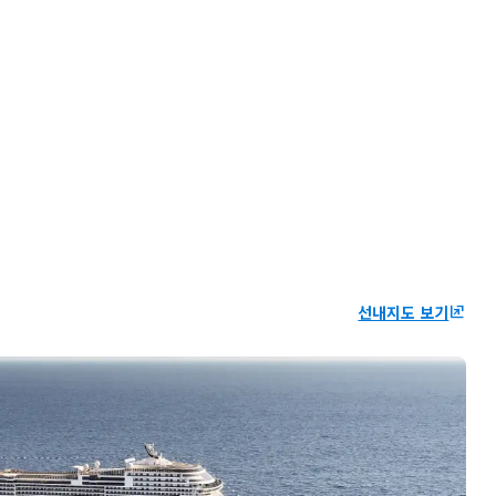
선내지도 보기
ungroup