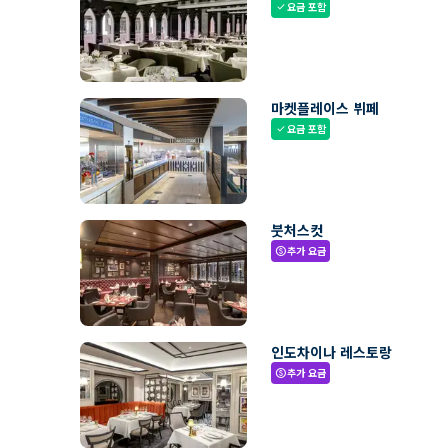
요금 포함
check
마켓플레이스 뷔페
요금 포함
check
붓처스컷
추가 요금
paid
인도차이나 레스토랑
추가 요금
paid