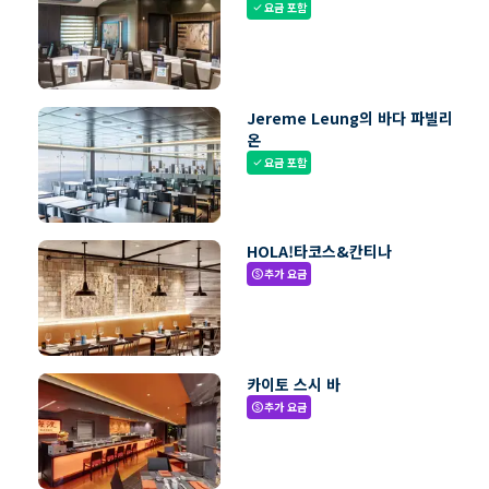
요금 포함
check
Jereme Leung의 바다 파빌리
온
요금 포함
check
HOLA!타코스&칸티나
추가 요금
paid
카이토 스시 바
추가 요금
paid