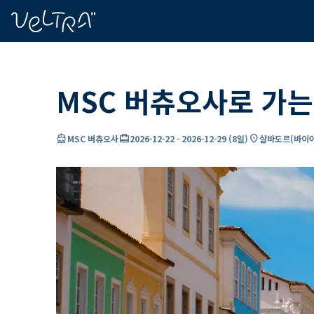
ading...
딩
…
MSC 버츄오사로 가는
directions_boat
card_travel
location_on
MSC 버츄오사
2026-12-22
-
2026-12-29
(
8일
)
살바도르(바이아)