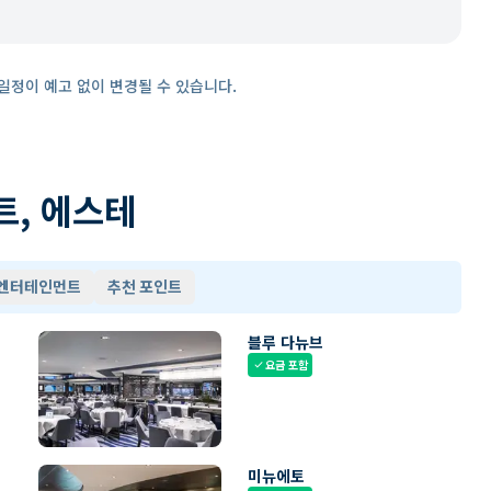
일정이 예고 없이 변경될 수 있습니다.
트, 에스테
 엔터테인먼트
추천 포인트
블루 다뉴브
요금 포함
check
미뉴에토