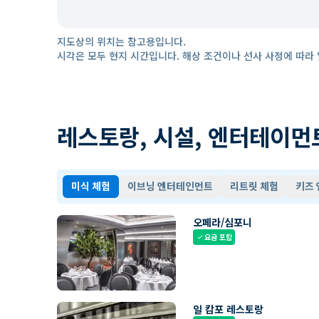
지도상의 위치는 참고용입니다.
시각은 모두 현지 시간입니다. 해상 조건이나 선사 사정에 따라 
레스토랑, 시설, 엔터테이먼
미식 체험
이브닝 엔터테인먼트
리트릿 체험
키즈
오페라/심포니
요금 포함
check
일 캄포 레스토랑