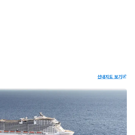
선내지도 보기
ungroup