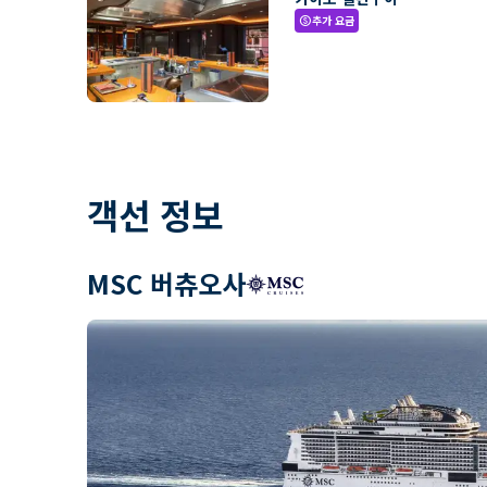
추가 요금
paid
객선 정보
MSC 버츄오사