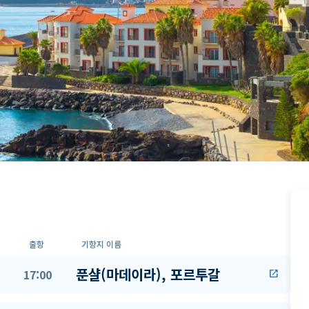
출항
기항지 이름
푼샬(마데이라), 포르투갈
17:00
open_in_new