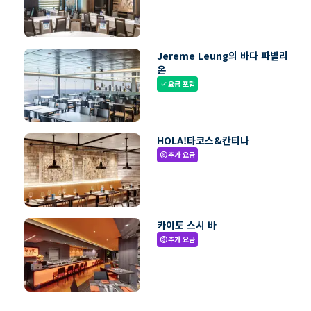
Jereme Leung의 바다 파빌리
온
요금 포함
check
HOLA!타코스&칸티나
추가 요금
paid
카이토 스시 바
추가 요금
paid