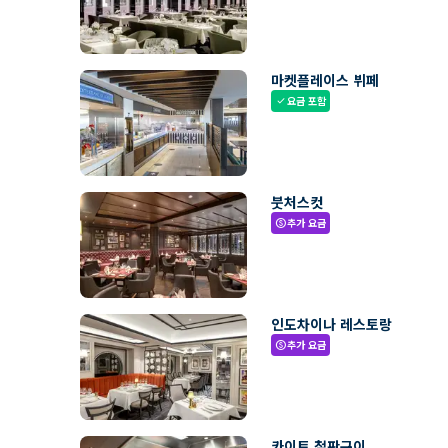
마켓플레이스 뷔페
요금 포함
check
붓처스컷
추가 요금
paid
인도차이나 레스토랑
추가 요금
paid
카이토 철판구이