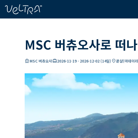
ading...
딩
…
MSC 버츄오사로 떠나
directions_boat
card_travel
location_on
MSC 버츄오사
2026-11-19
-
2026-12-02
(
14일
)
푼샬(마데이라)