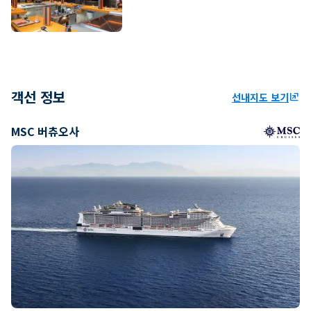
객선 정보
선내지도 보기
ungroup
MSC 버츄오사