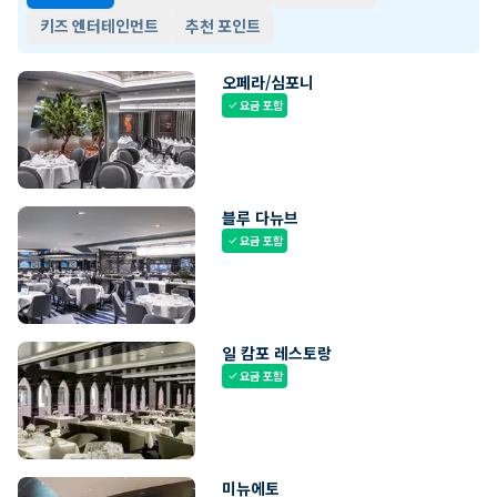
키즈 엔터테인먼트
추천 포인트
오페라/심포니
요금 포함
check
블루 다뉴브
요금 포함
check
일 캄포 레스토랑
요금 포함
check
미뉴에토