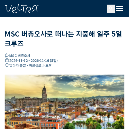
ading...
딩
menu
…
search
MSC 버츄오사로 떠나는 지중해 일주 5일
크루즈
directions_boat
MSC 버츄오사
card_travel
2026-11-12
-
2026-11-16
(
5일
)
location_on
말라가 출발 - 바르셀로나 도착