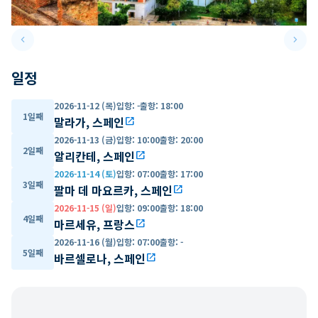
keyboard_arrow_left
keyboard_arrow_right
Previous slide
Next 
일정
2026-11-12 (목)
입항
:
-
출항
:
18:00
1일째
말라가, 스페인
open_in_new
2026-11-13 (금)
입항
:
10:00
출항
:
20:00
2일째
알리칸테, 스페인
open_in_new
2026-11-14 (토)
입항
:
07:00
출항
:
17:00
3일째
팔마 데 마요르카, 스페인
open_in_new
2026-11-15 (일)
입항
:
09:00
출항
:
18:00
4일째
마르세유, 프랑스
open_in_new
2026-11-16 (월)
입항
:
07:00
출항
:
-
5일째
바르셀로나, 스페인
open_in_new