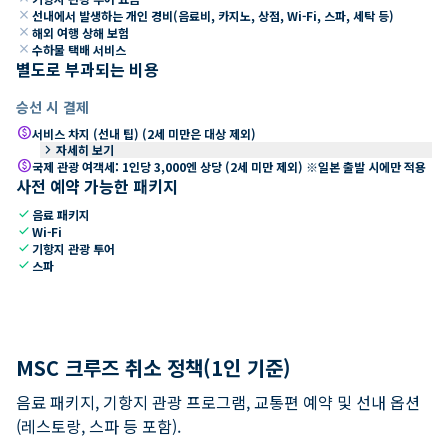
close
선내에서 발생하는 개인 경비(음료비, 카지노, 상점, Wi-Fi, 스파, 세탁 등)
close
해외 여행 상해 보험
close
수하물 택배 서비스
별도로 부과되는 비용
승선 시 결제
paid
서비스 차지 (선내 팁) (2세 미만은 대상 제외)
keyboard_arrow_right
자세히 보기
paid
국제 관광 여객세: 1인당 3,000엔 상당 (2세 미만 제외) ※일본 출발 시에만 적용
사전 예약 가능한 패키지
check
음료 패키지
check
Wi-Fi
check
기항지 관광 투어
check
스파
MSC 크루즈 취소 정책(1인 기준)
음료 패키지, 기항지 관광 프로그램, 교통편 예약 및 선내 옵션
(레스토랑, 스파 등 포함).