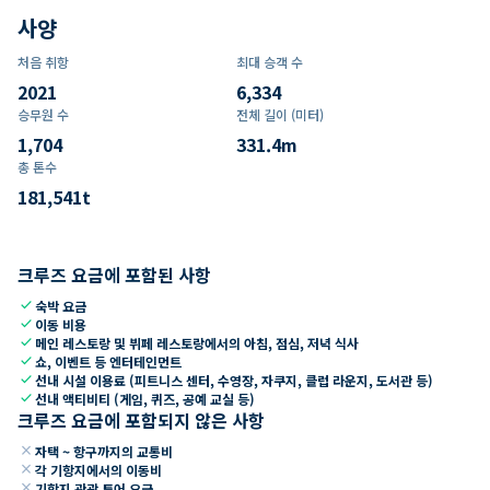
사양
처음 취항
최대 승객 수
2021
6,334
승무원 수
전체 길이 (미터)
1,704
331.4
m
총 톤수
181,541
t
크루즈 요금에 포함된 사항
check
숙박 요금
check
이동 비용
check
메인 레스토랑 및 뷔페 레스토랑에서의 아침, 점심, 저녁 식사
check
쇼, 이벤트 등 엔터테인먼트
check
선내 시설 이용료 (피트니스 센터, 수영장, 자쿠지, 클럽 라운지, 도서관 등)
check
선내 액티비티 (게임, 퀴즈, 공예 교실 등)
크루즈 요금에 포함되지 않은 사항
close
자택 ~ 항구까지의 교통비
close
각 기항지에서의 이동비
close
기항지 관광 투어 요금