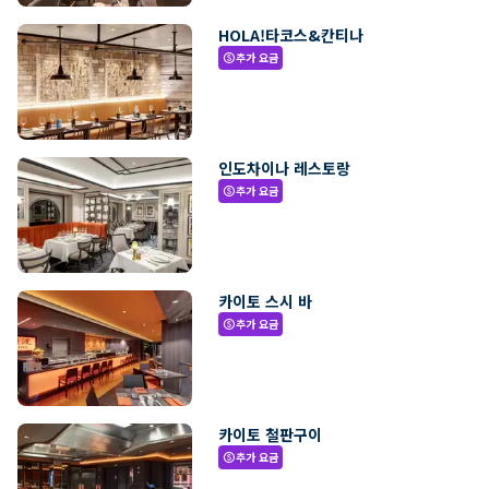
HOLA!타코스&칸티나
추가 요금
paid
인도차이나 레스토랑
추가 요금
paid
카이토 스시 바
추가 요금
paid
카이토 철판구이
추가 요금
paid