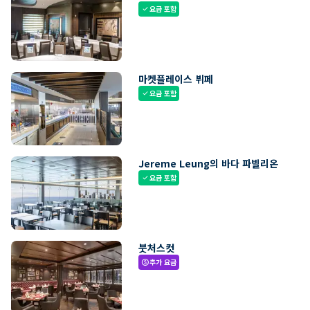
요금 포함
check
마켓플레이스 뷔페
요금 포함
check
Jereme Leung의 바다 파빌리온
요금 포함
check
붓처스컷
추가 요금
paid