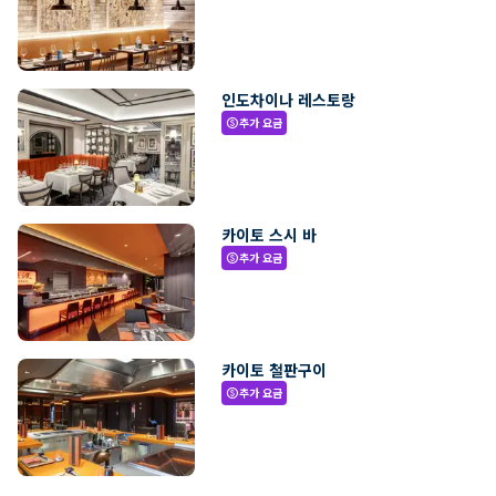
인도차이나 레스토랑
추가 요금
paid
카이토 스시 바
추가 요금
paid
카이토 철판구이
추가 요금
paid