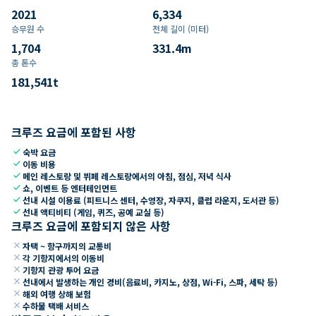
2021
6,334
승무원 수
전체 길이 (미터)
1,704
331.4
m
총 톤수
181,541
t
크루즈 요금에 포함된 사항
check
숙박 요금
check
이동 비용
check
메인 레스토랑 및 뷔페 레스토랑에서의 아침, 점심, 저녁 식사
check
쇼, 이벤트 등 엔터테인먼트
check
선내 시설 이용료 (피트니스 센터, 수영장, 자쿠지, 클럽 라운지, 도서관 등)
check
선내 액티비티 (게임, 퀴즈, 공예 교실 등)
크루즈 요금에 포함되지 않은 사항
close
자택 ~ 항구까지의 교통비
close
각 기항지에서의 이동비
close
기항지 관광 투어 요금
close
선내에서 발생하는 개인 경비(음료비, 카지노, 상점, Wi-Fi, 스파, 세탁 등)
close
해외 여행 상해 보험
close
수하물 택배 서비스