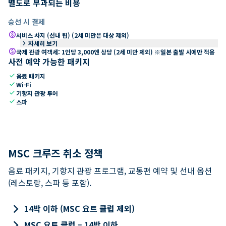
별도로 부과되는 비용
승선 시 결제
paid
서비스 차지 (선내 팁) (2세 미만은 대상 제외)
keyboard_arrow_right
자세히 보기
paid
국제 관광 여객세: 1인당 3,000엔 상당 (2세 미만 제외) ※일본 출발 시에만 적용
사전 예약 가능한 패키지
check
음료 패키지
check
Wi-Fi
check
기항지 관광 투어
check
스파
MSC 크루즈 취소 정책
음료 패키지, 기항지 관광 프로그램, 교통편 예약 및 선내 옵션
(레스토랑, 스파 등 포함).
keyboard_arrow_right
14박 이하 (MSC 요트 클럽 제외)
keyboard_arrow_right
MSC 요트 클럽 – 14박 이하