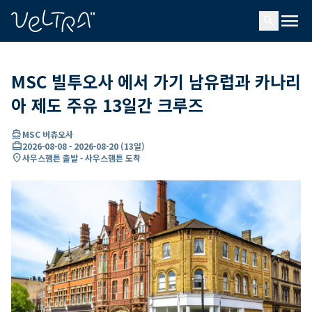
ading...
딩
menu
…
search
MSC 빌투오사 에서 가기 남유럽과 카나리
아 제도 주유 13일간 크루즈
directions_boat
MSC 버츄오사
card_travel
2026-08-08
-
2026-08-20
(
13일
)
location_on
사우스햄튼 출발 - 사우스햄튼 도착