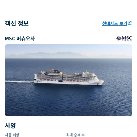
객선 정보
선내지도 보기
ungroup
MSC 버츄오사
사양
처음 취항
최대 승객 수