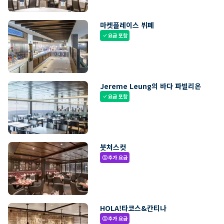
마켓플레이스 뷔페
요금 포함
check
Jereme Leung의 바다 파빌리온
요금 포함
check
붓처스컷
추가 요금
paid
HOLA!타코스&칸티나
추가 요금
paid