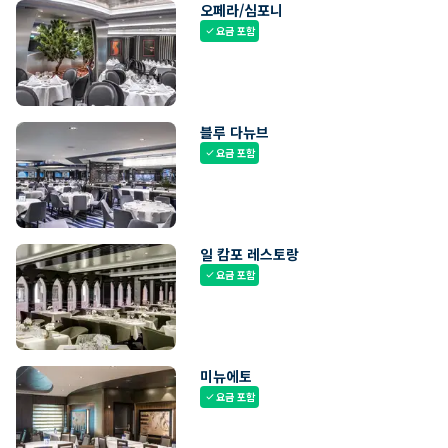
오페라/심포니
요금 포함
check
블루 다뉴브
요금 포함
check
일 캄포 레스토랑
요금 포함
check
미뉴에토
요금 포함
check