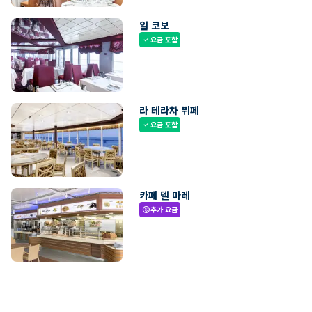
일 코보
요금 포함
check
라 테라차 뷔페
요금 포함
check
카페 델 마레
추가 요금
paid