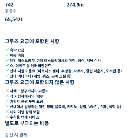
742
274.9
m
총 톤수
65,542
t
크루즈 요금에 포함된 사항
check
숙박 요금
check
이동 비용
check
메인 레스토랑 및 뷔페 레스토랑에서의 아침, 점심, 저녁 식사
check
쇼, 이벤트 등 엔터테인먼트
check
선내 시설 이용료 (피트니스 센터, 수영장, 자쿠지, 클럽 라운지, 도서관 등)
check
선내 액티비티 (게임, 퀴즈, 공예 교실 등)
크루즈 요금에 포함되지 않은 사항
close
자택 ~ 항구까지의 교통비
close
각 기항지에서의 이동비
close
기항지 관광 투어 요금
close
선내에서 발생하는 개인 경비(음료비, 카지노, 상점, Wi-Fi, 스파, 세탁 등)
close
해외 여행 상해 보험
close
수하물 택배 서비스
별도로 부과되는 비용
승선 시 결제