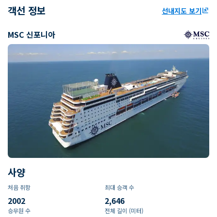
객선 정보
선내지도 보기
ungroup
MSC 신포니아
사양
처음 취항
최대 승객 수
2002
2,646
승무원 수
전체 길이 (미터)