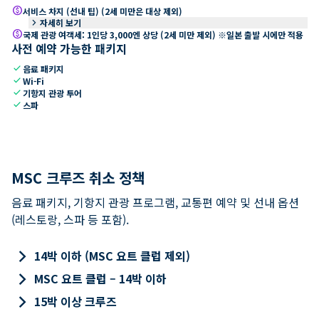
paid
서비스 차지 (선내 팁) (2세 미만은 대상 제외)
keyboard_arrow_right
자세히 보기
paid
국제 관광 여객세: 1인당 3,000엔 상당 (2세 미만 제외) ※일본 출발 시에만 적용
사전 예약 가능한 패키지
check
음료 패키지
check
Wi-Fi
check
기항지 관광 투어
check
스파
MSC 크루즈 취소 정책
음료 패키지, 기항지 관광 프로그램, 교통편 예약 및 선내 옵션
(레스토랑, 스파 등 포함).
keyboard_arrow_right
14박 이하 (MSC 요트 클럽 제외)
keyboard_arrow_right
MSC 요트 클럽 – 14박 이하
keyboard_arrow_right
15박 이상 크루즈