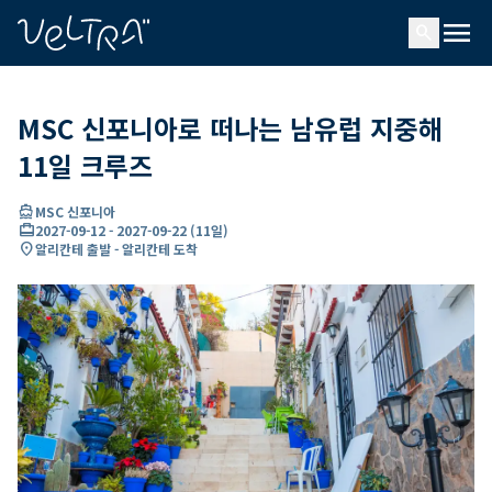
ading...
딩
menu
…
search
MSC 신포니아로 떠나는 남유럽 지중해
11일 크루즈
directions_boat
MSC 신포니아
card_travel
2027-09-12
-
2027-09-22
(
11일
)
location_on
알리칸테 출발 - 알리칸테 도착