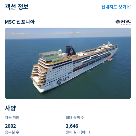
객선 정보
선내지도 보기
ungroup
MSC 신포니아
사양
처음 취항
최대 승객 수
2002
2,646
승무원 수
전체 길이 (미터)