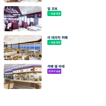
일 코보
요금 포함
check
라 테라차 뷔페
요금 포함
check
카페 델 마레
추가 요금
paid