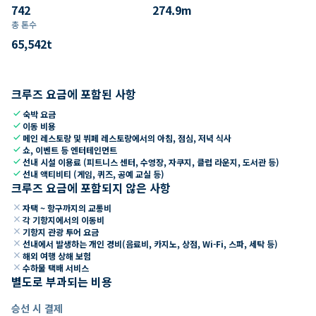
742
274.9
m
총 톤수
65,542
t
크루즈 요금에 포함된 사항
check
숙박 요금
check
이동 비용
check
메인 레스토랑 및 뷔페 레스토랑에서의 아침, 점심, 저녁 식사
check
쇼, 이벤트 등 엔터테인먼트
check
선내 시설 이용료 (피트니스 센터, 수영장, 자쿠지, 클럽 라운지, 도서관 등)
check
선내 액티비티 (게임, 퀴즈, 공예 교실 등)
크루즈 요금에 포함되지 않은 사항
close
자택 ~ 항구까지의 교통비
close
각 기항지에서의 이동비
close
기항지 관광 투어 요금
close
선내에서 발생하는 개인 경비(음료비, 카지노, 상점, Wi-Fi, 스파, 세탁 등)
close
해외 여행 상해 보험
close
수하물 택배 서비스
별도로 부과되는 비용
승선 시 결제