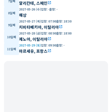
7일째
알리칸테, 스페인
open_in_new
2027-05-26 (수)
입항
:
-
출항
:
-
8일째
해상
2027-05-27 (목)
입항
:
07:00
출항
:
18:30
9일째
치비타베키아, 이탈리아
open_in_new
2027-05-28 (금)
입항
:
08:00
출항
:
18:00
10일째
제노아, 이탈리아
open_in_new
2027-05-29 (토)
입항
:
09:00
출항
:
-
11일째
마르세유, 프랑스
open_in_new