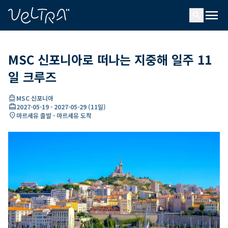
ading...
딩
menu
…
search
MSC 신포니아로 떠나는 지중해 일주 11
일 크루즈
directions_boat
MSC 신포니아
card_travel
2027-05-19
-
2027-05-29
(
11일
)
location_on
마르세유 출발 - 마르세유 도착