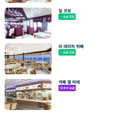
일 코보
요금 포함
check
라 테라차 뷔페
요금 포함
check
카페 델 마레
추가 요금
paid