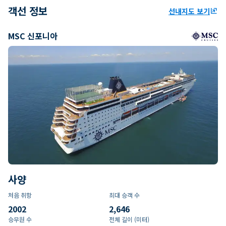
객선 정보
선내지도 보기
ungroup
MSC 신포니아
사양
처음 취항
최대 승객 수
2002
2,646
승무원 수
전체 길이 (미터)