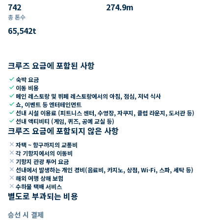
742
274.9
m
총 톤수
65,542
t
크루즈 요금에 포함된 사항
check
숙박 요금
check
이동 비용
check
메인 레스토랑 및 뷔페 레스토랑에서의 아침, 점심, 저녁 식사
check
쇼, 이벤트 등 엔터테인먼트
check
선내 시설 이용료 (피트니스 센터, 수영장, 자쿠지, 클럽 라운지, 도서관 등)
check
선내 액티비티 (게임, 퀴즈, 공예 교실 등)
크루즈 요금에 포함되지 않은 사항
close
자택 ~ 항구까지의 교통비
close
각 기항지에서의 이동비
close
기항지 관광 투어 요금
close
선내에서 발생하는 개인 경비(음료비, 카지노, 상점, Wi-Fi, 스파, 세탁 등)
close
해외 여행 상해 보험
close
수하물 택배 서비스
별도로 부과되는 비용
승선 시 결제