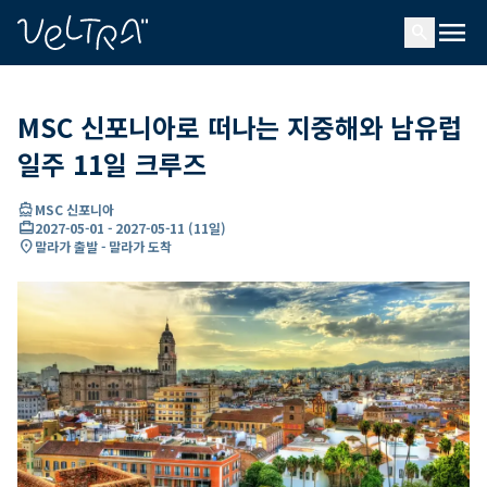
ading...
딩
menu
…
search
MSC 신포니아로 떠나는 지중해와 남유럽
일주 11일 크루즈
directions_boat
MSC 신포니아
card_travel
2027-05-01
-
2027-05-11
(
11일
)
location_on
말라가 출발 - 말라가 도착