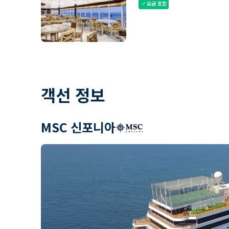
요금 포함
check
객선 정보
MSC 신포니아