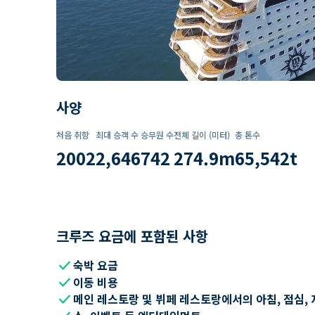
사양
처음 취항
최대 승객 수
승무원 수
전체 길이 (미터)
총 톤수
2002
2,646
742
274.9
m
65,542
t
크루즈 요금에 포함된 사항
check
숙박 요금
check
이동 비용
check
메인 레스토랑 및 뷔페 레스토랑에서의 아침, 점심, 