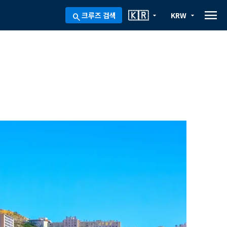
menu
🇰🇷
크루즈 검색
KRW
arrow_drop_down
arrow_drop_down
search