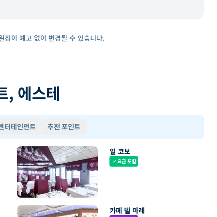
일정이 예고 없이 변경될 수 있습니다.
트, 에스테
 엔터테인먼트
추천 포인트
일 코보
요금 포함
check
카페 델 마레