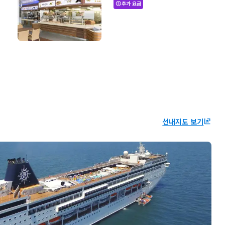
추가 요금
paid
선내지도 보기
ungroup