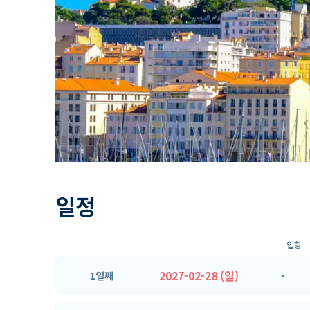
일정
입항
2027-02-28 (일)
-
1일째