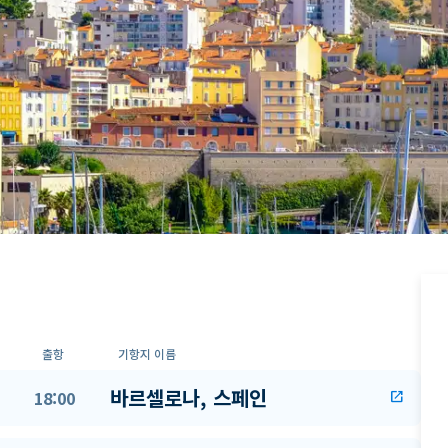
출항
기항지 이름
바르셀로나, 스페인
18:00
open_in_new