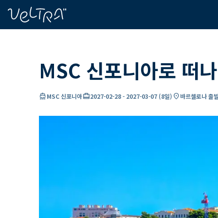
ading...
딩
…
MSC 신포니아로 떠나
directions_boat
card_travel
location_on
MSC 신포니아
2027-02-28
-
2027-03-07
(
8일
)
바르셀로나 출발