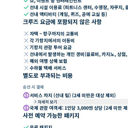
check
쇼, 이벤트 등 엔터테인먼트
check
선내 시설 이용료 (피트니스 센터, 수영장, 자쿠지, 
check
선내 액티비티 (게임, 퀴즈, 공예 교실 등)
크루즈 요금에 포함되지 않은 사항
close
자택 ~ 항구까지의 교통비
close
각 기항지에서의 이동비
close
기항지 관광 투어 요금
close
선내에서 발생하는 개인 경비(음료비, 카지노, 상점, Wi
close
해외 여행 상해 보험
close
수하물 택배 서비스
별도로 부과되는 비용
승선 시 결제
paid
서비스 차지 (선내 팁) (2세 미만은 대상 제외)
keyboard_arrow_right
자세히 보기
paid
국제 관광 여객세: 1인당 3,000엔 상당 (2세 미만
사전 예약 가능한 패키지
check
음료 패키지