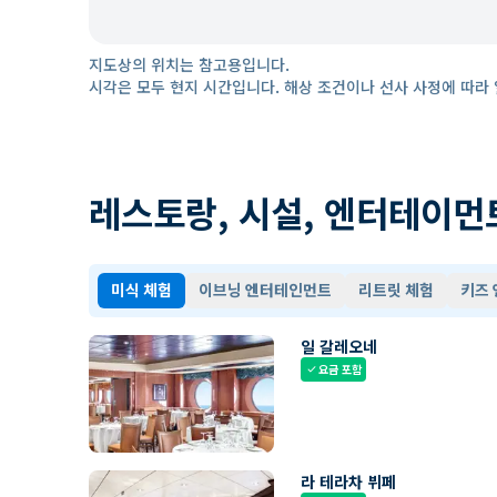
지도상의 위치는 참고용입니다.
시각은 모두 현지 시간입니다. 해상 조건이나 선사 사정에 따라 
레스토랑, 시설, 엔터테이먼
미식 체험
이브닝 엔터테인먼트
리트릿 체험
키즈
일 갈레오네
요금 포함
check
라 테라차 뷔페