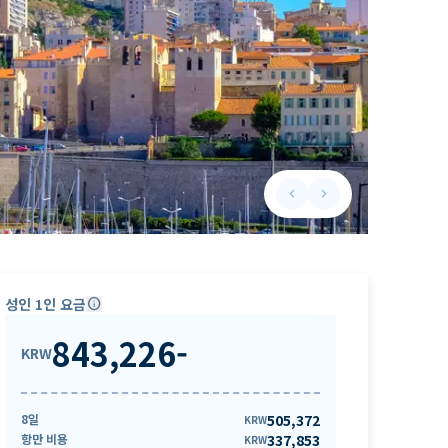
keyboard_arrow_left
keyboard_arrow_right
Previous slide
Next slide
성인 1인 요금
info
843,226
-
KRW
8일
505,372
KRW
항만 비용
337,853
KRW