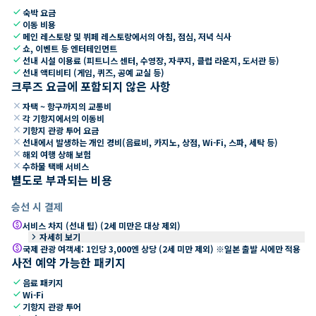
check
숙박 요금
check
이동 비용
check
메인 레스토랑 및 뷔페 레스토랑에서의 아침, 점심, 저녁 식사
check
쇼, 이벤트 등 엔터테인먼트
check
선내 시설 이용료 (피트니스 센터, 수영장, 자쿠지, 클럽 라운지, 도서관 등)
check
선내 액티비티 (게임, 퀴즈, 공예 교실 등)
크루즈 요금에 포함되지 않은 사항
close
자택 ~ 항구까지의 교통비
close
각 기항지에서의 이동비
close
기항지 관광 투어 요금
close
선내에서 발생하는 개인 경비(음료비, 카지노, 상점, Wi-Fi, 스파, 세탁 등)
close
해외 여행 상해 보험
close
수하물 택배 서비스
별도로 부과되는 비용
승선 시 결제
paid
서비스 차지 (선내 팁) (2세 미만은 대상 제외)
keyboard_arrow_right
자세히 보기
paid
국제 관광 여객세: 1인당 3,000엔 상당 (2세 미만 제외) ※일본 출발 시에만 적용
사전 예약 가능한 패키지
check
음료 패키지
check
Wi-Fi
check
기항지 관광 투어