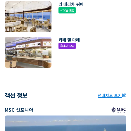
라 테라차 뷔페
요금 포함
check
카페 델 마레
추가 요금
paid
객선 정보
선내지도 보기
ungroup
MSC 신포니아