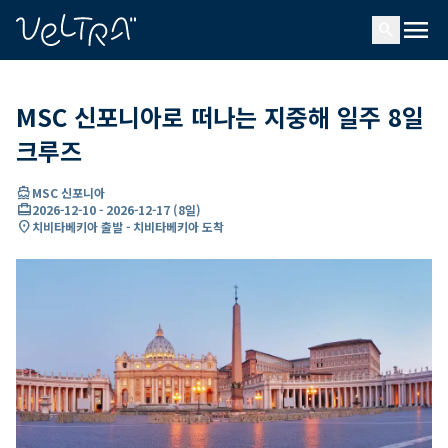
ading...
딩
menu
…
search
MSC 신포니아로 떠나는 지중해 일주 8일
크루즈
directions_boat
MSC 신포니아
card_travel
2026-12-10
-
2026-12-17
(
8일
)
location_on
치비타베키아 출발 - 치비타베키아 도착