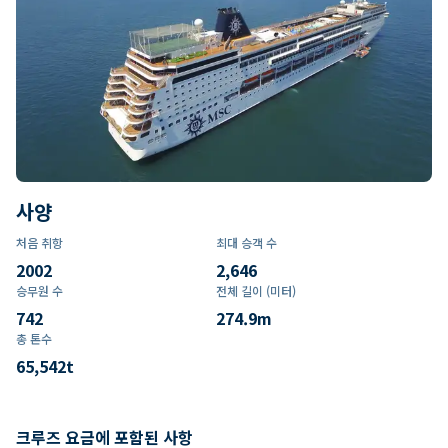
사양
처음 취항
최대 승객 수
2002
2,646
승무원 수
전체 길이 (미터)
742
274.9
m
총 톤수
65,542
t
크루즈 요금에 포함된 사항