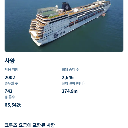
사양
처음 취항
최대 승객 수
2002
2,646
승무원 수
전체 길이 (미터)
742
274.9
m
총 톤수
65,542
t
크루즈 요금에 포함된 사항