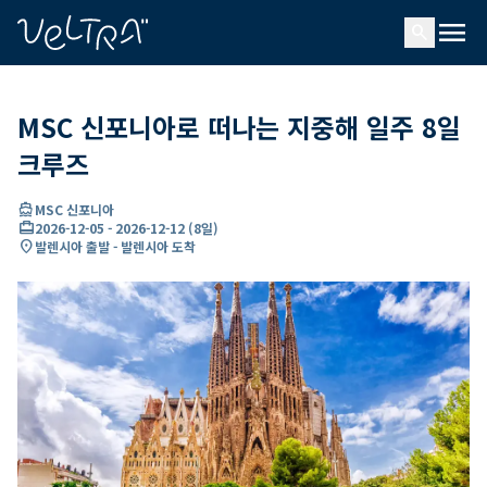
ading...
딩
menu
…
search
MSC 신포니아로 떠나는 지중해 일주 8일
크루즈
directions_boat
MSC 신포니아
card_travel
2026-12-05
-
2026-12-12
(
8일
)
location_on
발렌시아 출발 - 발렌시아 도착