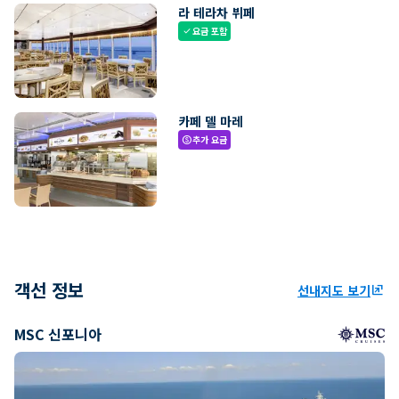
라 테라차 뷔페
요금 포함
check
카페 델 마레
추가 요금
paid
객선 정보
선내지도 보기
ungroup
MSC 신포니아