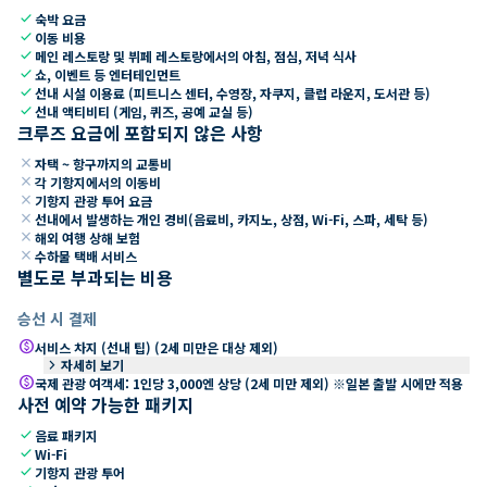
check
숙박 요금
check
이동 비용
check
메인 레스토랑 및 뷔페 레스토랑에서의 아침, 점심, 저녁 식사
check
쇼, 이벤트 등 엔터테인먼트
check
선내 시설 이용료 (피트니스 센터, 수영장, 자쿠지, 클럽 라운지, 도서관 등)
check
선내 액티비티 (게임, 퀴즈, 공예 교실 등)
크루즈 요금에 포함되지 않은 사항
close
자택 ~ 항구까지의 교통비
close
각 기항지에서의 이동비
close
기항지 관광 투어 요금
close
선내에서 발생하는 개인 경비(음료비, 카지노, 상점, Wi-Fi, 스파, 세탁 등)
close
해외 여행 상해 보험
close
수하물 택배 서비스
별도로 부과되는 비용
승선 시 결제
paid
서비스 차지 (선내 팁) (2세 미만은 대상 제외)
keyboard_arrow_right
자세히 보기
paid
국제 관광 여객세: 1인당 3,000엔 상당 (2세 미만 제외) ※일본 출발 시에만 적용
사전 예약 가능한 패키지
check
음료 패키지
check
Wi-Fi
check
기항지 관광 투어