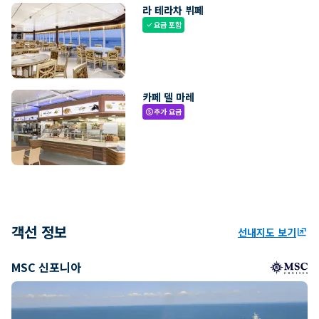
라 테라차 뷔페
요금 포함
check
카페 델 마레
추가 요금
paid
객선 정보
선내지도 보기
ungroup
MSC 신포니아