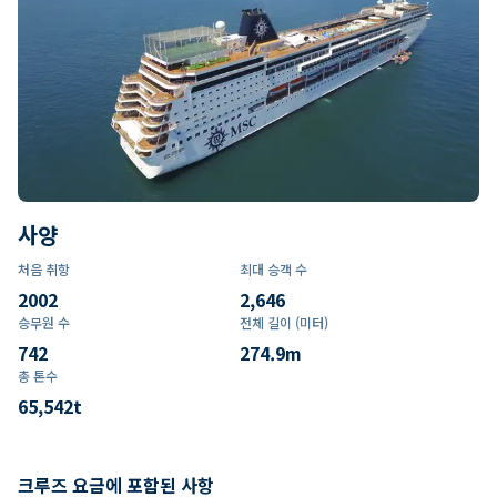
사양
처음 취항
최대 승객 수
2002
2,646
승무원 수
전체 길이 (미터)
742
274.9
m
총 톤수
65,542
t
크루즈 요금에 포함된 사항