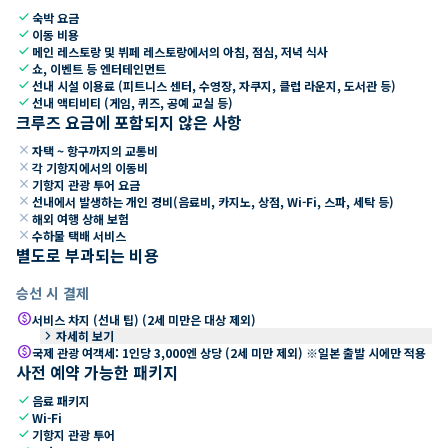
check
숙박 요금
check
이동 비용
check
메인 레스토랑 및 뷔페 레스토랑에서의 아침, 점심, 저녁 식사
check
쇼, 이벤트 등 엔터테인먼트
check
선내 시설 이용료 (피트니스 센터, 수영장, 자쿠지, 클럽 라운지, 도서관 등)
check
선내 액티비티 (게임, 퀴즈, 공예 교실 등)
크루즈 요금에 포함되지 않은 사항
close
자택 ~ 항구까지의 교통비
close
각 기항지에서의 이동비
close
기항지 관광 투어 요금
close
선내에서 발생하는 개인 경비(음료비, 카지노, 상점, Wi-Fi, 스파, 세탁 등)
close
해외 여행 상해 보험
close
수하물 택배 서비스
별도로 부과되는 비용
승선 시 결제
paid
서비스 차지 (선내 팁) (2세 미만은 대상 제외)
keyboard_arrow_right
자세히 보기
paid
국제 관광 여객세: 1인당 3,000엔 상당 (2세 미만 제외) ※일본 출발 시에만 적용
사전 예약 가능한 패키지
check
음료 패키지
check
Wi-Fi
check
기항지 관광 투어