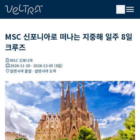
ading...
딩
menu
…
search
MSC 신포니아로 떠나는 지중해 일주 8일
크루즈
directions_boat
MSC 신포니아
card_travel
2026-11-28
-
2026-12-05
(
8일
)
location_on
발렌시아 출발 - 발렌시아 도착