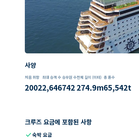
사양
처음 취항
최대 승객 수
승무원 수
전체 길이 (미터)
총 톤수
2002
2,646
742
274.9
m
65,542
t
크루즈 요금에 포함된 사항
check
숙박 요금