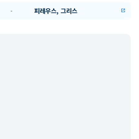
피레우스, 그리스
-
open_in_new