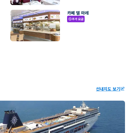
카페 델 마레
추가 요금
paid
선내지도 보기
ungroup