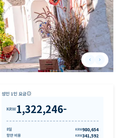
keyboard_arrow_left
keyboard_arrow_right
Previous slide
Next slide
성인 1인 요금
info
1,322,246
-
KRW
8일
980,654
KRW
항만 비용
341,592
KRW