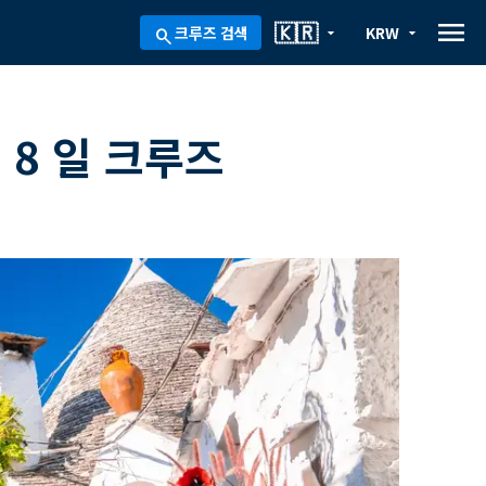
menu
🇰🇷
크루즈 검색
KRW
arrow_drop_down
arrow_drop_down
search
 8 일 크루즈