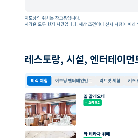
지도상의 위치는 참고용입니다.
시각은 모두 현지 시간입니다. 해상 조건이나 선사 사정에 따라 
레스토랑, 시설, 엔터테이먼
미식 체험
이브닝 엔터테인먼트
리트릿 체험
키즈
일 갈레오네
요금 포함
check
라 테라차 뷔페