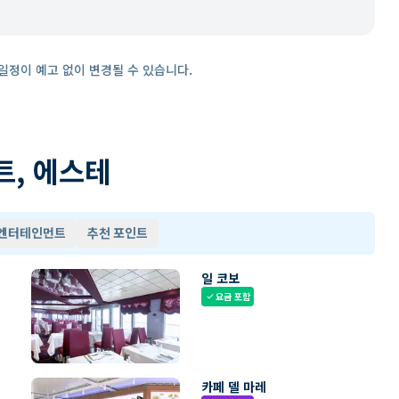
일정이 예고 없이 변경될 수 있습니다.
트, 에스테
 엔터테인먼트
추천 포인트
일 코보
요금 포함
check
카페 델 마레