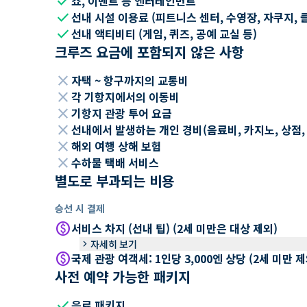
check
쇼, 이벤트 등 엔터테인먼트
check
선내 시설 이용료 (피트니스 센터, 수영장, 자쿠지, 
check
선내 액티비티 (게임, 퀴즈, 공예 교실 등)
크루즈 요금에 포함되지 않은 사항
close
자택 ~ 항구까지의 교통비
close
각 기항지에서의 이동비
close
기항지 관광 투어 요금
close
선내에서 발생하는 개인 경비(음료비, 카지노, 상점, Wi
close
해외 여행 상해 보험
close
수하물 택배 서비스
별도로 부과되는 비용
승선 시 결제
paid
서비스 차지 (선내 팁) (2세 미만은 대상 제외)
keyboard_arrow_right
자세히 보기
paid
국제 관광 여객세: 1인당 3,000엔 상당 (2세 미만
사전 예약 가능한 패키지
check
음료 패키지