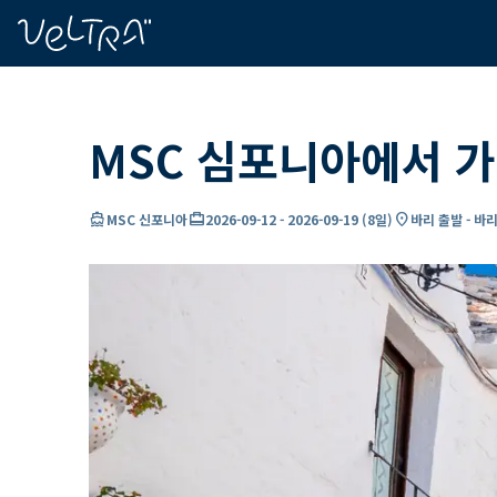
ading...
딩
…
MSC 심포니아에서 가
directions_boat
card_travel
location_on
MSC 신포니아
2026-09-12
-
2026-09-19
(
8일
)
바리 출발 - 바