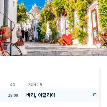
출항
기항지 이름
바리, 이탈리아
19:00
open_in_new