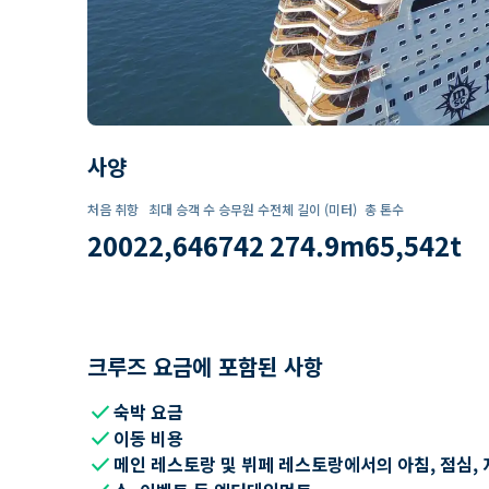
사양
처음 취항
최대 승객 수
승무원 수
전체 길이 (미터)
총 톤수
2002
2,646
742
274.9
m
65,542
t
크루즈 요금에 포함된 사항
check
숙박 요금
check
이동 비용
check
메인 레스토랑 및 뷔페 레스토랑에서의 아침, 점심, 