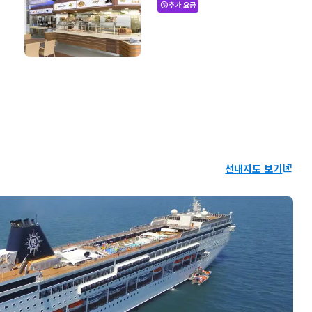
추가 요금
paid
선내지도 보기
ungroup