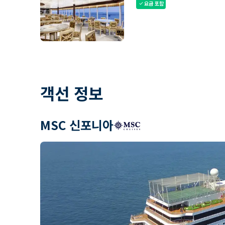
요금 포함
check
객선 정보
MSC 신포니아