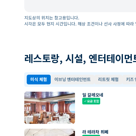
지도상의 위치는 참고용입니다.
시각은 모두 현지 시간입니다. 해상 조건이나 선사 사정에 따라 
레스토랑, 시설, 엔터테이먼
미식 체험
이브닝 엔터테인먼트
리트릿 체험
키즈
일 갈레오네
요금 포함
check
라 테라차 뷔페