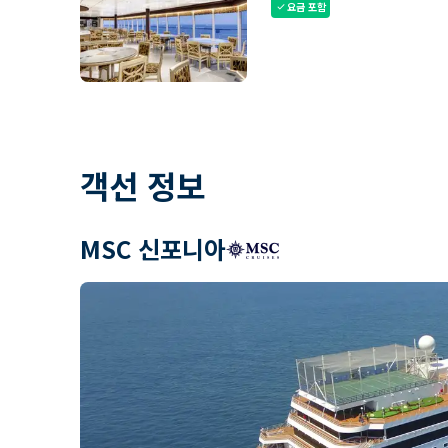
요금 포함
check
객선 정보
MSC 신포니아