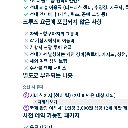
check
쇼, 이벤트 등 엔터테인먼트
check
선내 시설 이용료 (피트니스 센터, 수영장, 자쿠지, 
check
선내 액티비티 (게임, 퀴즈, 공예 교실 등)
크루즈 요금에 포함되지 않은 사항
close
자택 ~ 항구까지의 교통비
close
각 기항지에서의 이동비
close
기항지 관광 투어 요금
close
선내에서 발생하는 개인 경비(음료비, 카지노, 상점, Wi
close
해외 여행 상해 보험
close
수하물 택배 서비스
별도로 부과되는 비용
승선 시 결제
paid
서비스 차지 (선내 팁) (2세 미만은 대상 제외)
keyboard_arrow_right
자세히 보기
paid
국제 관광 여객세: 1인당 3,000엔 상당 (2세 미만
사전 예약 가능한 패키지
check
음료 패키지