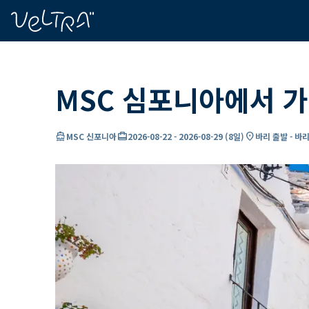
ading...
딩
…
MSC 심포니아에서 가
directions_boat
card_travel
location_on
MSC 신포니아
2026-08-22
-
2026-08-29
(
8일
)
바리 출발 - 바