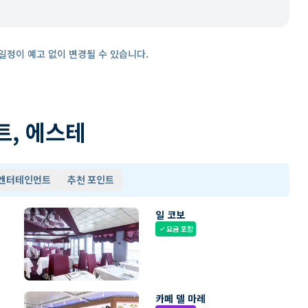
일정이 예고 없이 변경될 수 있습니다.
트, 에스테
 엔터테인먼트
추천 포인트
일 코보
요금 포함
check
카페 델 마레