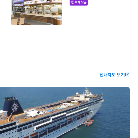
추가 요금
paid
선내지도 보기
ungroup