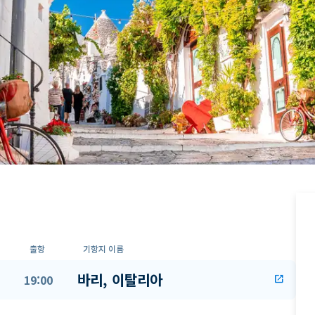
출항
기항지 이름
바리, 이탈리아
19:00
open_in_new