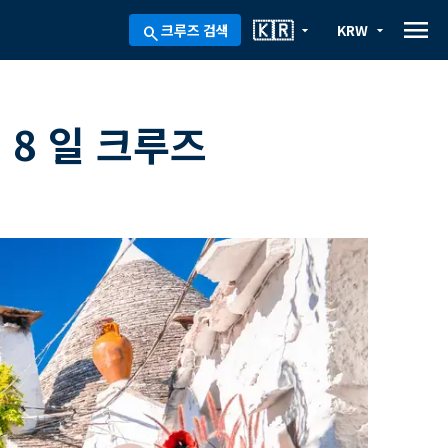
menu
🇰🇷
크루즈 검색
KRW
arrow_drop_down
arrow_drop_down
search
 8 일 크루즈