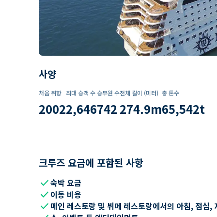
사양
처음 취항
최대 승객 수
승무원 수
전체 길이 (미터)
총 톤수
2002
2,646
742
274.9
m
65,542
t
크루즈 요금에 포함된 사항
check
숙박 요금
check
이동 비용
check
메인 레스토랑 및 뷔페 레스토랑에서의 아침, 점심, 