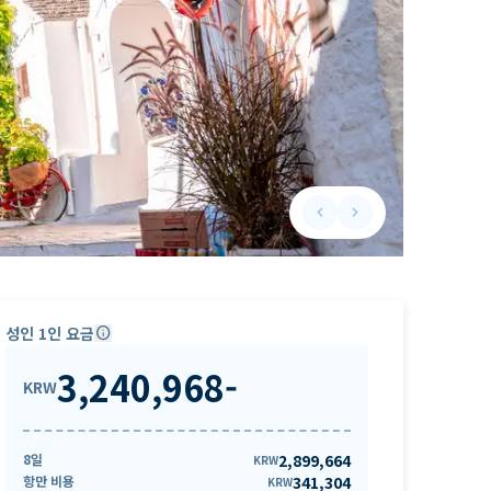
keyboard_arrow_left
keyboard_arrow_right
Previous slide
Next slide
성인 1인 요금
info
3,240,968
-
KRW
8일
2,899,664
KRW
항만 비용
341,304
KRW