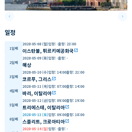
keyboard_arrow_left
keyboard_arrow_right
Previous slide
Next 
일정
2028-05-08 (월)
입항
:
-
출항
:
23:00
1일째
이스탄불, 튀르키예공화국
open_in_new
2028-05-09 (화)
입항
:
-
출항
:
-
2일째
해상
2028-05-10 (수)
입항
:
14:00
출항
:
21:00
3일째
코르푸, 그리스
open_in_new
2028-05-11 (목)
입항
:
07:00
출항
:
14:00
4일째
바리, 이탈리아
open_in_new
2028-05-12 (금)
입항
:
09:00
출항
:
19:00
5일째
트리에스테, 이탈리아
open_in_new
2028-05-13 (토)
입항
:
09:00
출항
:
18:00
6일째
스플리트, 크로아티아
open_in_new
2028-05-14 (일)
입항
:
-
출항
:
-