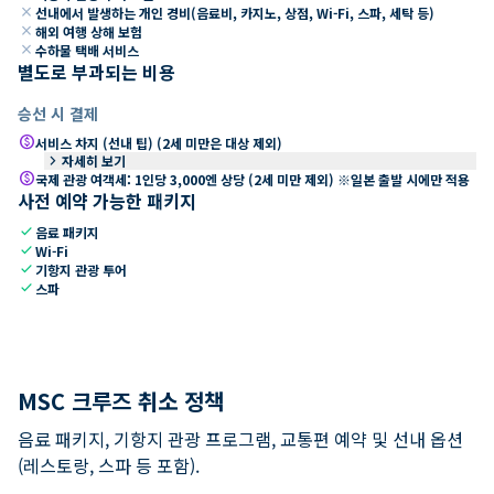
close
선내에서 발생하는 개인 경비(음료비, 카지노, 상점, Wi-Fi, 스파, 세탁 등)
close
해외 여행 상해 보험
close
수하물 택배 서비스
별도로 부과되는 비용
승선 시 결제
paid
서비스 차지 (선내 팁) (2세 미만은 대상 제외)
keyboard_arrow_right
자세히 보기
paid
국제 관광 여객세: 1인당 3,000엔 상당 (2세 미만 제외) ※일본 출발 시에만 적용
사전 예약 가능한 패키지
check
음료 패키지
check
Wi-Fi
check
기항지 관광 투어
check
스파
MSC 크루즈 취소 정책
음료 패키지, 기항지 관광 프로그램, 교통편 예약 및 선내 옵션
(레스토랑, 스파 등 포함).