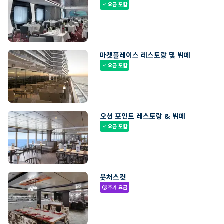
요금 포함
check
마켓플레이스 레스토랑 및 뷔페
요금 포함
check
오션 포인트 레스토랑 & 뷔페
요금 포함
check
붓처스컷
추가 요금
paid