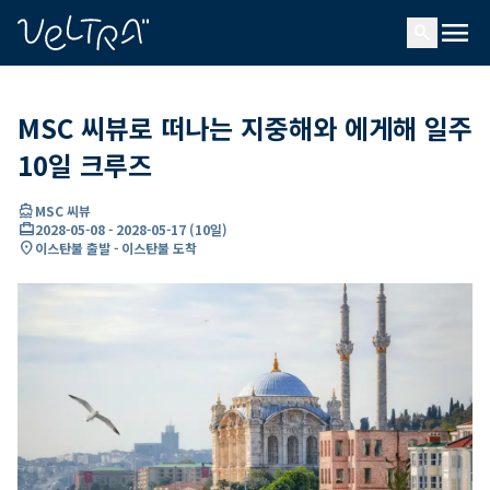
ading...
딩
menu
…
search
MSC 씨뷰로 떠나는 지중해와 에게해 일주
10일 크루즈
directions_boat
MSC 씨뷰
card_travel
2028-05-08
-
2028-05-17
(
10일
)
location_on
이스탄불 출발 - 이스탄불 도착