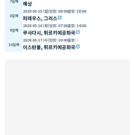
7일째
해상
2028-05-15 (월)
입항
:
08:00
출항
:
18:00
8일째
피레우스, 그리스
open_in_new
2028-05-16 (화)
입항
:
07:00
출항
:
14:00
9일째
쿠사다시, 튀르키예공화국
open_in_new
2028-05-17 (수)
입항
:
10:00
출항
:
-
10일째
이스탄불, 튀르키예공화국
open_in_new