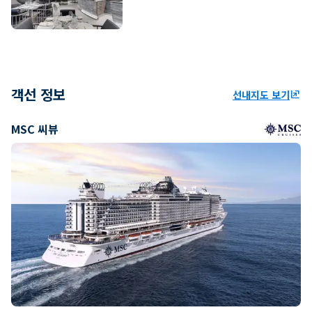
객선 정보
선내지도 보기
ungroup
MSC 씨뷰