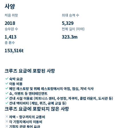
사양
처음 취항
최대 승객 수
2018
5,329
승무원 수
전체 길이 (미터)
1,413
323.3
m
총 톤수
153,516
t
크루즈 요금에 포함된 사항
check
숙박 요금
check
이동 비용
check
메인 레스토랑 및 뷔페 레스토랑에서의 아침, 점심, 저녁 식사
check
쇼, 이벤트 등 엔터테인먼트
check
선내 시설 이용료 (피트니스 센터, 수영장, 자쿠지, 클럽 라운지, 도서관 등)
check
선내 액티비티 (게임, 퀴즈, 공예 교실 등)
크루즈 요금에 포함되지 않은 사항
close
자택 ~ 항구까지의 교통비
close
각 기항지에서의 이동비
close
기항지 관광 투어 요금