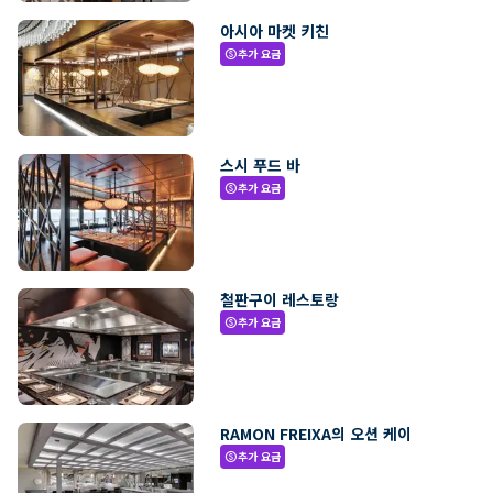
아시아 마켓 키친
추가 요금
paid
스시 푸드 바
추가 요금
paid
철판구이 레스토랑
추가 요금
paid
RAMON FREIXA의 오션 케이
추가 요금
paid