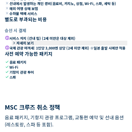
close
선내에서 발생하는 개인 경비(음료비, 카지노, 상점, Wi-Fi, 스파, 세탁 등)
close
해외 여행 상해 보험
close
수하물 택배 서비스
별도로 부과되는 비용
승선 시 결제
paid
서비스 차지 (선내 팁) (2세 미만은 대상 제외)
keyboard_arrow_right
자세히 보기
paid
국제 관광 여객세: 1인당 3,000엔 상당 (2세 미만 제외) ※일본 출발 시에만 적용
사전 예약 가능한 패키지
check
음료 패키지
check
Wi-Fi
check
기항지 관광 투어
check
스파
MSC 크루즈 취소 정책
음료 패키지, 기항지 관광 프로그램, 교통편 예약 및 선내 옵션
(레스토랑, 스파 등 포함).