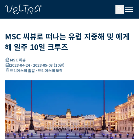
ading...
딩
menu
…
search
MSC 씨뷰로 떠나는 유럽 지중해 및 에게
해 일주 10일 크루즈
directions_boat
MSC 씨뷰
card_travel
2028-04-24
-
2028-05-03
(
10일
)
location_on
트리에스테 출발 - 트리에스테 도착