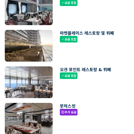
요금 포함
check
마켓플레이스 레스토랑 및 뷔페
요금 포함
check
오션 포인트 레스토랑 & 뷔페
요금 포함
check
붓처스컷
추가 요금
paid