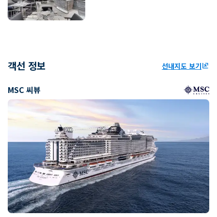
객선 정보
선내지도 보기
ungroup
MSC 씨뷰