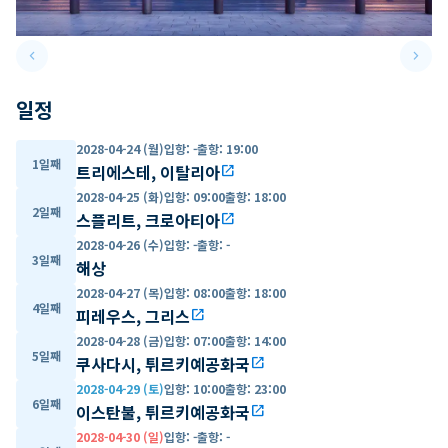
keyboard_arrow_left
keyboard_arrow_right
Previous slide
Next 
일정
2028-04-24 (월)
입항
:
-
출항
:
19:00
1일째
트리에스테, 이탈리아
open_in_new
2028-04-25 (화)
입항
:
09:00
출항
:
18:00
2일째
스플리트, 크로아티아
open_in_new
2028-04-26 (수)
입항
:
-
출항
:
-
3일째
해상
2028-04-27 (목)
입항
:
08:00
출항
:
18:00
4일째
피레우스, 그리스
open_in_new
2028-04-28 (금)
입항
:
07:00
출항
:
14:00
5일째
쿠사다시, 튀르키예공화국
open_in_new
2028-04-29 (토)
입항
:
10:00
출항
:
23:00
6일째
이스탄불, 튀르키예공화국
open_in_new
2028-04-30 (일)
입항
:
-
출항
:
-