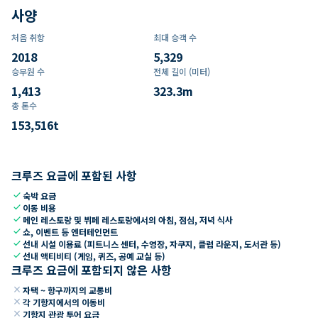
사양
처음 취항
최대 승객 수
2018
5,329
승무원 수
전체 길이 (미터)
1,413
323.3
m
총 톤수
153,516
t
크루즈 요금에 포함된 사항
check
숙박 요금
check
이동 비용
check
메인 레스토랑 및 뷔페 레스토랑에서의 아침, 점심, 저녁 식사
check
쇼, 이벤트 등 엔터테인먼트
check
선내 시설 이용료 (피트니스 센터, 수영장, 자쿠지, 클럽 라운지, 도서관 등)
check
선내 액티비티 (게임, 퀴즈, 공예 교실 등)
크루즈 요금에 포함되지 않은 사항
close
자택 ~ 항구까지의 교통비
close
각 기항지에서의 이동비
close
기항지 관광 투어 요금