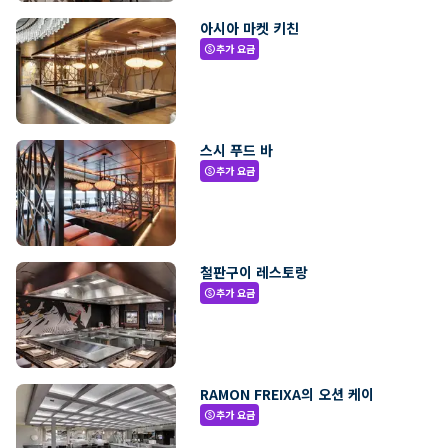
아시아 마켓 키친
추가 요금
paid
스시 푸드 바
추가 요금
paid
철판구이 레스토랑
추가 요금
paid
RAMON FREIXA의 오션 케이
추가 요금
paid