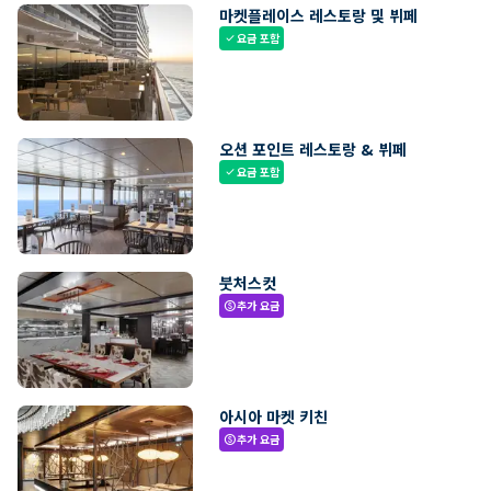
마켓플레이스 레스토랑 및 뷔페
요금 포함
check
오션 포인트 레스토랑 & 뷔페
요금 포함
check
붓처스컷
추가 요금
paid
아시아 마켓 키친
추가 요금
paid