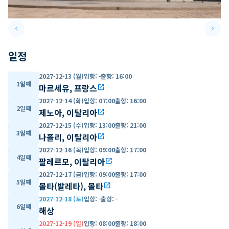
keyboard_arrow_left
keyboard_arrow_right
Previous slide
Next 
일정
2027-12-13 (월)
입항
:
-
출항
:
16:00
1일째
마르세유, 프랑스
open_in_new
2027-12-14 (화)
입항
:
07:00
출항
:
16:00
2일째
제노아, 이탈리아
open_in_new
2027-12-15 (수)
입항
:
13:00
출항
:
21:00
3일째
나폴리, 이탈리아
open_in_new
2027-12-16 (목)
입항
:
09:00
출항
:
17:00
4일째
팔레르모, 이탈리아
open_in_new
2027-12-17 (금)
입항
:
09:00
출항
:
17:00
5일째
몰타(발레타), 몰타
open_in_new
2027-12-18 (토)
입항
:
-
출항
:
-
6일째
해상
2027-12-19 (일)
입항
:
08:00
출항
:
18:00