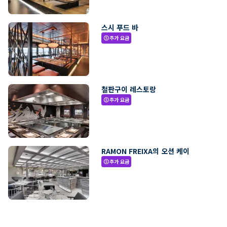
스시 푸드 바
추가 요금
paid
철판구이 레스토랑
추가 요금
paid
RAMON FREIXA의 오션 케이
추가 요금
paid