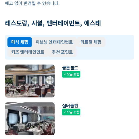
예고 없이 변경될 수 있습니다.
레스토랑, 시설, 엔터테이먼트, 에스테
미식 체험
이브닝 엔터테인먼트
리트릿 체험
키즈 엔터테인먼트
추천 포인트
골든샌드
요금 포함
check
실버돌핀
요금 포함
check