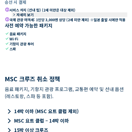
승선 시 결제
paid
서비스 차지 (선내 팁) (2세 미만은 대상 제외)
keyboard_arrow_right
자세히 보기
paid
국제 관광 여객세: 1인당 3,000엔 상당 (2세 미만 제외) ※일본 출발 시에만 적용
사전 예약 가능한 패키지
check
음료 패키지
check
Wi-Fi
check
기항지 관광 투어
check
스파
MSC 크루즈 취소 정책
음료 패키지, 기항지 관광 프로그램, 교통편 예약 및 선내 옵션
(레스토랑, 스파 등 포함).
keyboard_arrow_right
14박 이하 (MSC 요트 클럽 제외)
keyboard_arrow_right
MSC 요트 클럽 – 14박 이하
keyboard_arrow_right
15박 이상 크루즈