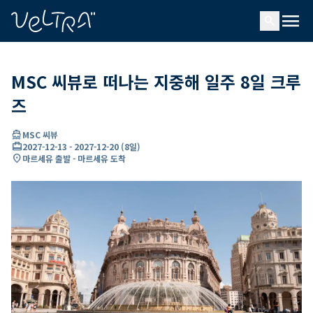
ading...
딩
menu
…
search
MSC 씨뷰로 떠나는 지중해 일주 8일 크루
즈
directions_boat
MSC 씨뷰
card_travel
2027-12-13
-
2027-12-20
(
8일
)
location_on
마르세유 출발 - 마르세유 도착