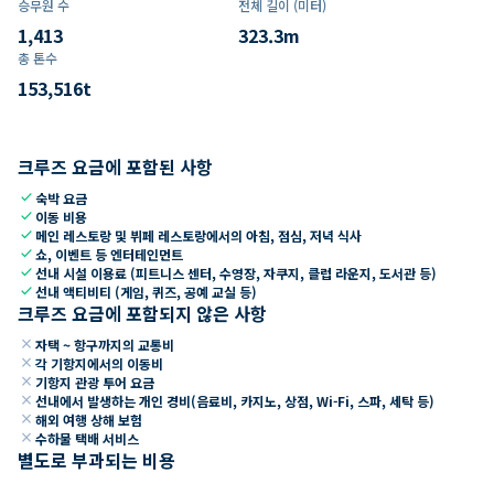
승무원 수
전체 길이 (미터)
1,413
323.3
m
총 톤수
153,516
t
크루즈 요금에 포함된 사항
check
숙박 요금
check
이동 비용
check
메인 레스토랑 및 뷔페 레스토랑에서의 아침, 점심, 저녁 식사
check
쇼, 이벤트 등 엔터테인먼트
check
선내 시설 이용료 (피트니스 센터, 수영장, 자쿠지, 클럽 라운지, 도서관 등)
check
선내 액티비티 (게임, 퀴즈, 공예 교실 등)
크루즈 요금에 포함되지 않은 사항
close
자택 ~ 항구까지의 교통비
close
각 기항지에서의 이동비
close
기항지 관광 투어 요금
close
선내에서 발생하는 개인 경비(음료비, 카지노, 상점, Wi-Fi, 스파, 세탁 등)
close
해외 여행 상해 보험
close
수하물 택배 서비스
별도로 부과되는 비용