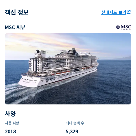
객선 정보
선내지도 보기
ungroup
MSC 씨뷰
사양
처음 취항
최대 승객 수
2018
5,329