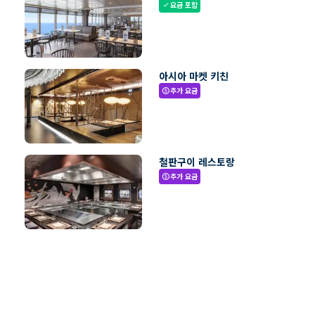
요금 포함
check
아시아 마켓 키친
추가 요금
paid
철판구이 레스토랑
추가 요금
paid