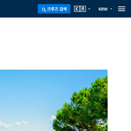
menu
🇰🇷
크루즈 검색
KRW
arrow_drop_down
arrow_drop_down
search