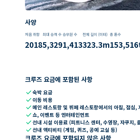
사양
처음 취항
최대 승객 수
승무원 수
전체 길이 (미터)
총 톤수
2018
5,329
1,413
323.3
m
153,516
크루즈 요금에 포함된 사항
check
숙박 요금
check
이동 비용
check
메인 레스토랑 및 뷔페 레스토랑에서의 아침, 점심, 
check
쇼, 이벤트 등 엔터테인먼트
check
선내 시설 이용료 (피트니스 센터, 수영장, 자쿠지, 
check
선내 액티비티 (게임, 퀴즈, 공예 교실 등)
크루즈 요금에 포함되지 않은 사항