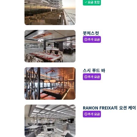
요금 포함
check
붓처스컷
추가 요금
paid
스시 푸드 바
추가 요금
paid
RAMON FREIXA의 오션 케이
추가 요금
paid