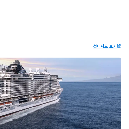
선내지도 보기
ungroup