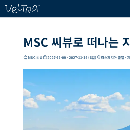
ading...
딩
…
MSC 씨뷰로 떠나는 
directions_boat
card_travel
location_on
MSC 씨뷰
2027-11-09
-
2027-11-16
(
8일
)
라스페치아 출발 - 