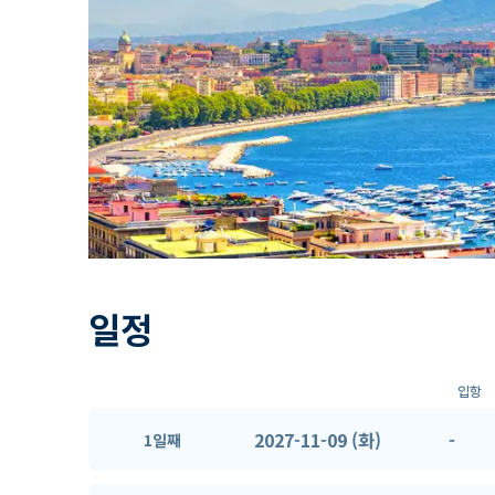
일정
입항
2027-11-09 (화)
-
1일째