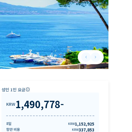
keyboard_arrow_left
keyboard_arrow_right
Previous slide
Next slide
성인 1인 요금
info
1,490,778
-
KRW
8일
1,152,925
KRW
항만 비용
337,853
KRW