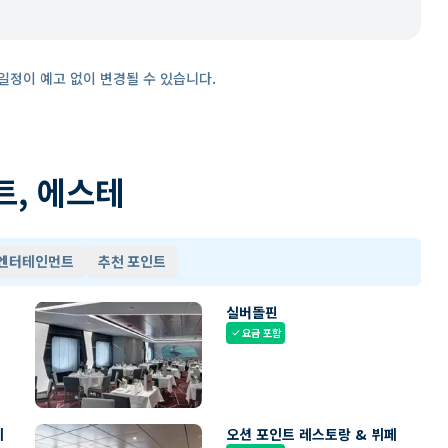
일정이 예고 없이 변경될 수 있습니다.
트, 에스테
 엔터테인먼트
추천 포인트
실버돌핀
요금 포함
check
페
오션 포인트 레스토랑 & 뷔페