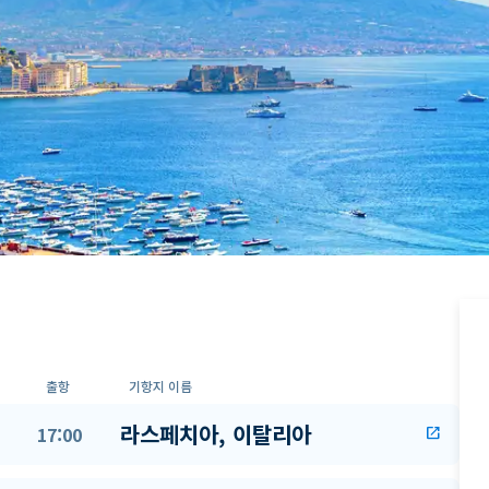
출항
기항지 이름
라스페치아, 이탈리아
17:00
open_in_new