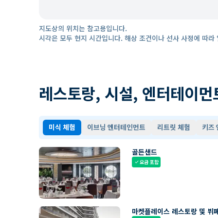
지도상의 위치는 참고용입니다.
시각은 모두 현지 시간입니다. 해상 조건이나 선사 사정에 따라 
레스토랑, 시설, 엔터테이먼
미식 체험
이브닝 엔터테인먼트
리트릿 체험
키즈
골든샌드
요금 포함
check
마켓플레이스 레스토랑 및 뷔