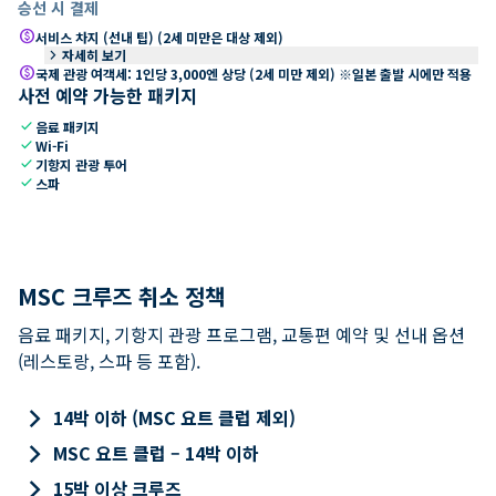
승선 시 결제
paid
서비스 차지 (선내 팁) (2세 미만은 대상 제외)
keyboard_arrow_right
자세히 보기
paid
국제 관광 여객세: 1인당 3,000엔 상당 (2세 미만 제외) ※일본 출발 시에만 적용
사전 예약 가능한 패키지
check
음료 패키지
check
Wi-Fi
check
기항지 관광 투어
check
스파
MSC 크루즈 취소 정책
음료 패키지, 기항지 관광 프로그램, 교통편 예약 및 선내 옵션
(레스토랑, 스파 등 포함).
keyboard_arrow_right
14박 이하 (MSC 요트 클럽 제외)
keyboard_arrow_right
MSC 요트 클럽 – 14박 이하
keyboard_arrow_right
15박 이상 크루즈