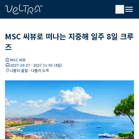
ading...
딩
menu
…
search
MSC 씨뷰로 떠나는 지중해 일주 8일 크루
즈
directions_boat
MSC 씨뷰
card_travel
2027-10-27
-
2027-11-03
(
8일
)
location_on
나폴리 출발 - 나폴리 도착