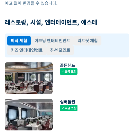
예고 없이 변경될 수 있습니다.
레스토랑, 시설, 엔터테이먼트, 에스테
미식 체험
이브닝 엔터테인먼트
리트릿 체험
키즈 엔터테인먼트
추천 포인트
골든샌드
요금 포함
check
실버돌핀
요금 포함
check