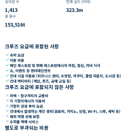
승무원 수
전체 길이 (미터)
1,413
323.3
m
총 톤수
153,516
t
크루즈 요금에 포함된 사항
check
숙박 요금
check
이동 비용
check
메인 레스토랑 및 뷔페 레스토랑에서의 아침, 점심, 저녁 식사
check
쇼, 이벤트 등 엔터테인먼트
check
선내 시설 이용료 (피트니스 센터, 수영장, 자쿠지, 클럽 라운지, 도서관 등)
check
선내 액티비티 (게임, 퀴즈, 공예 교실 등)
크루즈 요금에 포함되지 않은 사항
close
자택 ~ 항구까지의 교통비
close
각 기항지에서의 이동비
close
기항지 관광 투어 요금
close
선내에서 발생하는 개인 경비(음료비, 카지노, 상점, Wi-Fi, 스파, 세탁 등)
close
해외 여행 상해 보험
close
수하물 택배 서비스
별도로 부과되는 비용