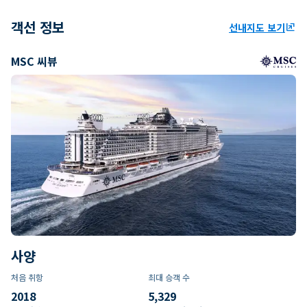
객선 정보
선내지도 보기
ungroup
MSC 씨뷰
사양
처음 취항
최대 승객 수
2018
5,329