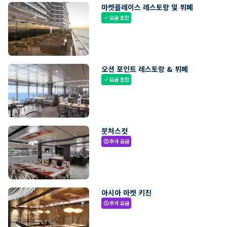
마켓플레이스 레스토랑 및 뷔페
요금 포함
check
오션 포인트 레스토랑 & 뷔페
요금 포함
check
붓처스컷
추가 요금
paid
아시아 마켓 키친
추가 요금
paid