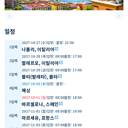
keyboard_arrow_left
keyboard_arrow_right
Previous slide
Next 
일정
2027-10-27 (수)
입항
:
-
출항
:
21:00
1일째
나폴리, 이탈리아
open_in_new
2027-10-28 (목)
입항
:
09:00
출항
:
17:00
2일째
팔레르모, 이탈리아
open_in_new
2027-10-29 (금)
입항
:
09:00
출항
:
17:00
3일째
몰타(발레타), 몰타
open_in_new
2027-10-30 (토)
입항
:
-
출항
:
-
4일째
해상
2027-10-31 (일)
입항
:
08:00
출항
:
18:00
5일째
바르셀로나, 스페인
open_in_new
2027-11-01 (월)
입항
:
08:00
출항
:
16:00
6일째
마르세유, 프랑스
open_in_new
2027-11-02 (화)
입항
:
07:00
출항
:
16:00