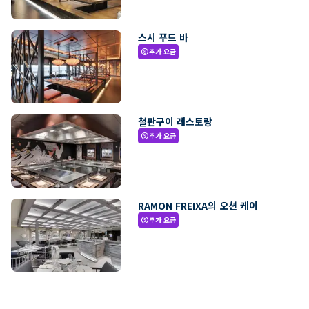
스시 푸드 바
추가 요금
paid
철판구이 레스토랑
추가 요금
paid
RAMON FREIXA의 오션 케이
추가 요금
paid