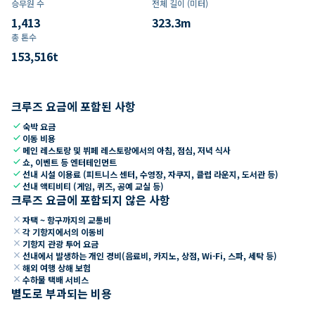
승무원 수
전체 길이 (미터)
1,413
323.3
m
총 톤수
153,516
t
크루즈 요금에 포함된 사항
check
숙박 요금
check
이동 비용
check
메인 레스토랑 및 뷔페 레스토랑에서의 아침, 점심, 저녁 식사
check
쇼, 이벤트 등 엔터테인먼트
check
선내 시설 이용료 (피트니스 센터, 수영장, 자쿠지, 클럽 라운지, 도서관 등)
check
선내 액티비티 (게임, 퀴즈, 공예 교실 등)
크루즈 요금에 포함되지 않은 사항
close
자택 ~ 항구까지의 교통비
close
각 기항지에서의 이동비
close
기항지 관광 투어 요금
close
선내에서 발생하는 개인 경비(음료비, 카지노, 상점, Wi-Fi, 스파, 세탁 등)
close
해외 여행 상해 보험
close
수하물 택배 서비스
별도로 부과되는 비용