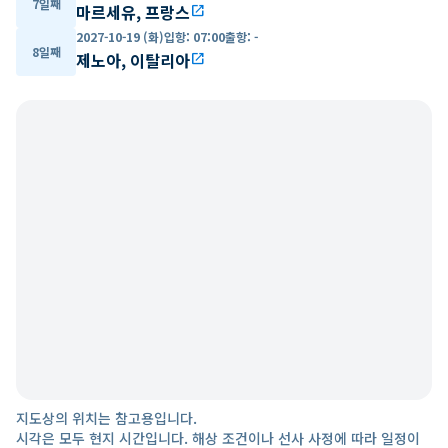
7일째
마르세유, 프랑스
open_in_new
2027-10-19 (화)
입항
:
07:00
출항
:
-
8일째
제노아, 이탈리아
open_in_new
지도상의 위치는 참고용입니다.
시각은 모두 현지 시간입니다. 해상 조건이나 선사 사정에 따라 일정이