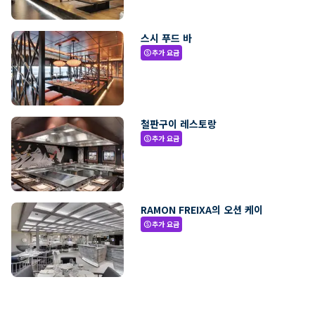
스시 푸드 바
추가 요금
paid
철판구이 레스토랑
추가 요금
paid
RAMON FREIXA의 오션 케이
추가 요금
paid