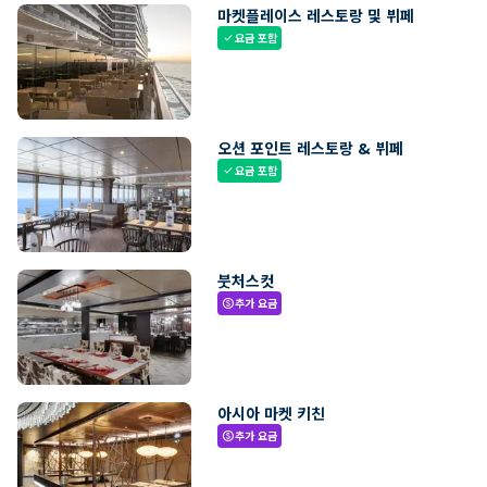
마켓플레이스 레스토랑 및 뷔페
요금 포함
check
오션 포인트 레스토랑 & 뷔페
요금 포함
check
붓처스컷
추가 요금
paid
아시아 마켓 키친
추가 요금
paid