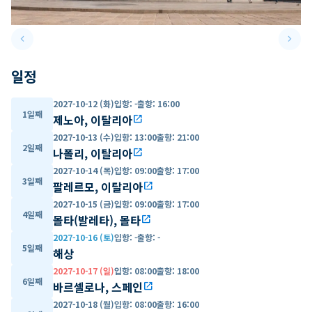
keyboard_arrow_left
keyboard_arrow_right
Previous slide
Next 
일정
2027-10-12 (화)
입항
:
-
출항
:
16:00
1일째
제노아, 이탈리아
open_in_new
2027-10-13 (수)
입항
:
13:00
출항
:
21:00
2일째
나폴리, 이탈리아
open_in_new
2027-10-14 (목)
입항
:
09:00
출항
:
17:00
3일째
팔레르모, 이탈리아
open_in_new
2027-10-15 (금)
입항
:
09:00
출항
:
17:00
4일째
몰타(발레타), 몰타
open_in_new
2027-10-16 (토)
입항
:
-
출항
:
-
5일째
해상
2027-10-17 (일)
입항
:
08:00
출항
:
18:00
6일째
바르셀로나, 스페인
open_in_new
2027-10-18 (월)
입항
:
08:00
출항
:
16:00