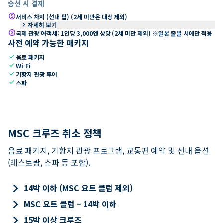
승선 시 결제
paid
서비스 차지 (선내 팁) (2세 미만은 대상 제외)
keyboard_arrow_right
자세히 보기
paid
국제 관광 여객세: 1인당 3,000엔 상당 (2세 미만 제외) ※일본 출발 시에만 적용
사전 예약 가능한 패키지
check
음료 패키지
check
Wi-Fi
check
기항지 관광 투어
check
스파
MSC 크루즈 취소 정책
음료 패키지, 기항지 관광 프로그램, 교통편 예약 및 선내 옵션
(레스토랑, 스파 등 포함).
keyboard_arrow_right
14박 이하 (MSC 요트 클럽 제외)
keyboard_arrow_right
MSC 요트 클럽 – 14박 이하
keyboard_arrow_right
15박 이상 크루즈