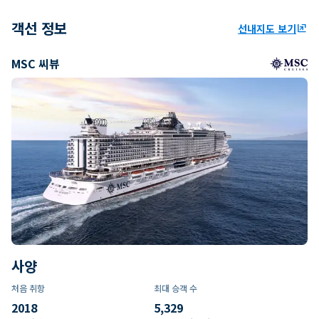
객선 정보
선내지도 보기
ungroup
MSC 씨뷰
사양
처음 취항
최대 승객 수
2018
5,329