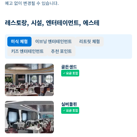
예고 없이 변경될 수 있습니다.
레스토랑, 시설, 엔터테이먼트, 에스테
미식 체험
이브닝 엔터테인먼트
리트릿 체험
키즈 엔터테인먼트
추천 포인트
골든샌드
요금 포함
check
실버돌핀
요금 포함
check