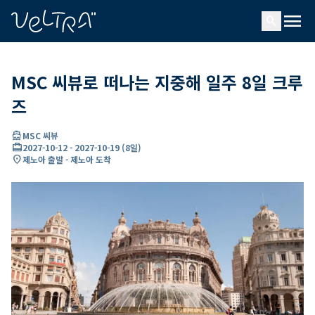
ading...
딩
menu
…
search
MSC 씨뷰로 떠나는 지중해 일주 8일 크루
즈
directions_boat
MSC 씨뷰
card_travel
2027-10-12
-
2027-10-19
(
8일
)
location_on
제노아 출발 - 제노아 도착