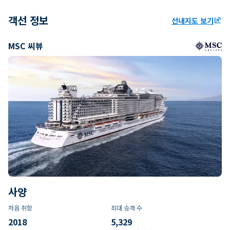
객선 정보
선내지도 보기
ungroup
MSC 씨뷰
사양
처음 취항
최대 승객 수
2018
5,329