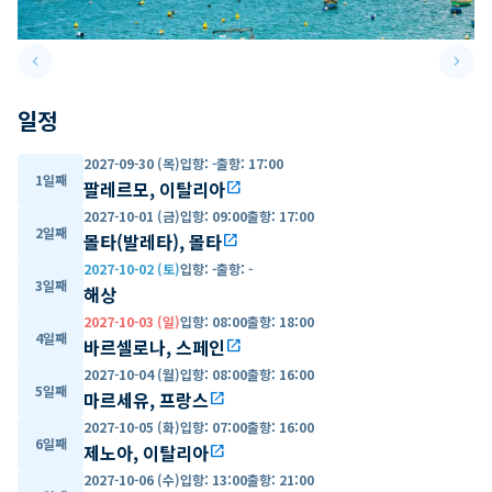
keyboard_arrow_left
keyboard_arrow_right
Previous slide
Next 
일정
2027-09-30 (목)
입항
:
-
출항
:
17:00
1일째
팔레르모, 이탈리아
open_in_new
2027-10-01 (금)
입항
:
09:00
출항
:
17:00
2일째
몰타(발레타), 몰타
open_in_new
2027-10-02 (토)
입항
:
-
출항
:
-
3일째
해상
2027-10-03 (일)
입항
:
08:00
출항
:
18:00
4일째
바르셀로나, 스페인
open_in_new
2027-10-04 (월)
입항
:
08:00
출항
:
16:00
5일째
마르세유, 프랑스
open_in_new
2027-10-05 (화)
입항
:
07:00
출항
:
16:00
6일째
제노아, 이탈리아
open_in_new
2027-10-06 (수)
입항
:
13:00
출항
:
21:00