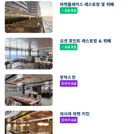
마켓플레이스 레스토랑 및 뷔페
요금 포함
check
오션 포인트 레스토랑 & 뷔페
요금 포함
check
붓처스컷
추가 요금
paid
아시아 마켓 키친
추가 요금
paid