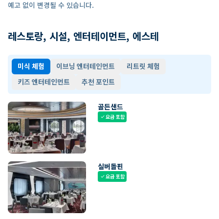
예고 없이 변경될 수 있습니다.
레스토랑, 시설, 엔터테이먼트, 에스테
미식 체험
이브닝 엔터테인먼트
리트릿 체험
키즈 엔터테인먼트
추천 포인트
골든샌드
요금 포함
check
실버돌핀
요금 포함
check