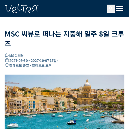
ading...
딩
menu
…
search
MSC 씨뷰로 떠나는 지중해 일주 8일 크루
즈
directions_boat
MSC 씨뷰
card_travel
2027-09-30
-
2027-10-07
(
8일
)
location_on
팔레르모 출발 - 팔레르모 도착