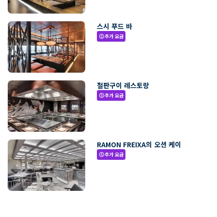
스시 푸드 바
추가 요금
paid
철판구이 레스토랑
추가 요금
paid
RAMON FREIXA의 오션 케이
추가 요금
paid