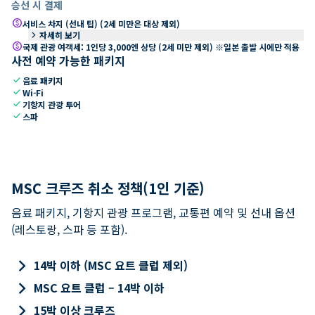
승선 시 결제
paid
서비스 차지 (선내 팁) (2세 미만은 대상 제외)
keyboard_arrow_right
자세히 보기
paid
국제 관광 여객세: 1인당 3,000엔 상당 (2세 미만 제외) ※일본 출발 시에만 적용
사전 예약 가능한 패키지
check
음료 패키지
check
Wi-Fi
check
기항지 관광 투어
check
스파
MSC 크루즈 취소 정책(1인 기준)
음료 패키지, 기항지 관광 프로그램, 교통편 예약 및 선내 옵션
(레스토랑, 스파 등 포함).
keyboard_arrow_right
14박 이하 (MSC 요트 클럽 제외)
keyboard_arrow_right
MSC 요트 클럽 – 14박 이하
keyboard_arrow_right
15박 이상 크루즈