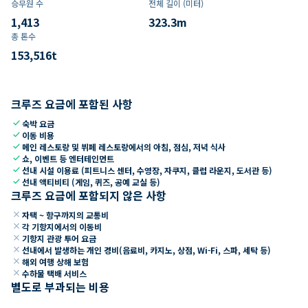
승무원 수
전체 길이 (미터)
1,413
323.3
m
총 톤수
153,516
t
크루즈 요금에 포함된 사항
check
숙박 요금
check
이동 비용
check
메인 레스토랑 및 뷔페 레스토랑에서의 아침, 점심, 저녁 식사
check
쇼, 이벤트 등 엔터테인먼트
check
선내 시설 이용료 (피트니스 센터, 수영장, 자쿠지, 클럽 라운지, 도서관 등)
check
선내 액티비티 (게임, 퀴즈, 공예 교실 등)
크루즈 요금에 포함되지 않은 사항
close
자택 ~ 항구까지의 교통비
close
각 기항지에서의 이동비
close
기항지 관광 투어 요금
close
선내에서 발생하는 개인 경비(음료비, 카지노, 상점, Wi-Fi, 스파, 세탁 등)
close
해외 여행 상해 보험
close
수하물 택배 서비스
별도로 부과되는 비용