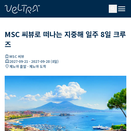
ading...
딩
menu
…
search
MSC 씨뷰로 떠나는 지중해 일주 8일 크루
즈
directions_boat
MSC 씨뷰
card_travel
2027-09-21
-
2027-09-28
(
8일
)
location_on
제노아 출발 - 제노아 도착