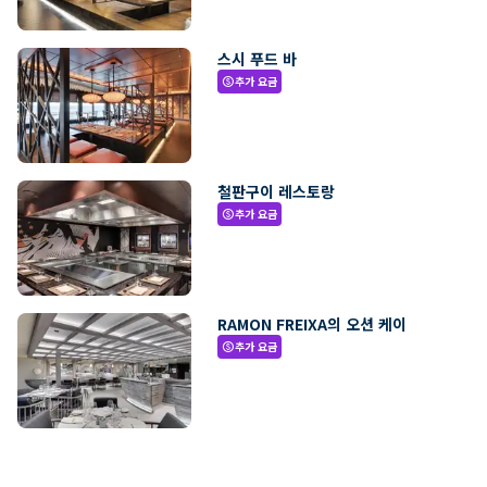
스시 푸드 바
추가 요금
paid
철판구이 레스토랑
추가 요금
paid
RAMON FREIXA의 오션 케이
추가 요금
paid