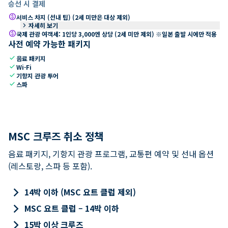
승선 시 결제
paid
서비스 차지 (선내 팁) (2세 미만은 대상 제외)
keyboard_arrow_right
자세히 보기
paid
국제 관광 여객세: 1인당 3,000엔 상당 (2세 미만 제외) ※일본 출발 시에만 적용
사전 예약 가능한 패키지
check
음료 패키지
check
Wi-Fi
check
기항지 관광 투어
check
스파
MSC 크루즈 취소 정책
음료 패키지, 기항지 관광 프로그램, 교통편 예약 및 선내 옵션
(레스토랑, 스파 등 포함).
keyboard_arrow_right
14박 이하 (MSC 요트 클럽 제외)
keyboard_arrow_right
MSC 요트 클럽 – 14박 이하
keyboard_arrow_right
15박 이상 크루즈