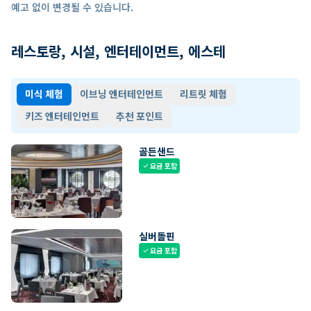
예고 없이 변경될 수 있습니다.
레스토랑, 시설, 엔터테이먼트, 에스테
미식 체험
이브닝 엔터테인먼트
리트릿 체험
키즈 엔터테인먼트
추천 포인트
골든샌드
요금 포함
check
실버돌핀
요금 포함
check