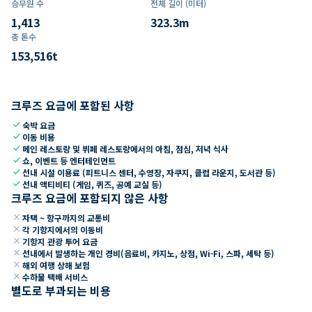
승무원 수
전체 길이 (미터)
1,413
323.3
m
총 톤수
153,516
t
크루즈 요금에 포함된 사항
check
숙박 요금
check
이동 비용
check
메인 레스토랑 및 뷔페 레스토랑에서의 아침, 점심, 저녁 식사
check
쇼, 이벤트 등 엔터테인먼트
check
선내 시설 이용료 (피트니스 센터, 수영장, 자쿠지, 클럽 라운지, 도서관 등)
check
선내 액티비티 (게임, 퀴즈, 공예 교실 등)
크루즈 요금에 포함되지 않은 사항
close
자택 ~ 항구까지의 교통비
close
각 기항지에서의 이동비
close
기항지 관광 투어 요금
close
선내에서 발생하는 개인 경비(음료비, 카지노, 상점, Wi-Fi, 스파, 세탁 등)
close
해외 여행 상해 보험
close
수하물 택배 서비스
별도로 부과되는 비용