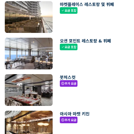
마켓플레이스 레스토랑 및 뷔페
요금 포함
check
오션 포인트 레스토랑 & 뷔페
요금 포함
check
붓처스컷
추가 요금
paid
아시아 마켓 키친
추가 요금
paid