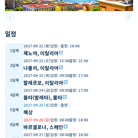
keyboard_arrow_left
keyboard_arrow_right
Previous slide
Next 
일정
2027-09-21 (화)
입항
:
-
출항
:
16:00
1일째
제노아, 이탈리아
open_in_new
2027-09-22 (수)
입항
:
13:00
출항
:
21:00
2일째
나폴리, 이탈리아
open_in_new
2027-09-23 (목)
입항
:
09:00
출항
:
17:00
3일째
팔레르모, 이탈리아
open_in_new
2027-09-24 (금)
입항
:
09:00
출항
:
17:00
4일째
몰타(발레타), 몰타
open_in_new
2027-09-25 (토)
입항
:
-
출항
:
-
5일째
해상
2027-09-26 (일)
입항
:
08:00
출항
:
18:00
6일째
바르셀로나, 스페인
open_in_new
2027-09-27 (월)
입항
:
08:00
출항
:
16:00