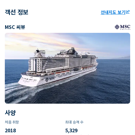
객선 정보
선내지도 보기
ungroup
MSC 씨뷰
사양
처음 취항
최대 승객 수
2018
5,329