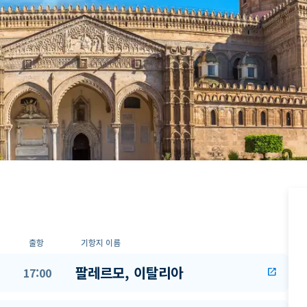
출항
기항지 이름
팔레르모, 이탈리아
17:00
open_in_new