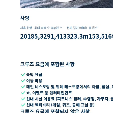
사양
처음 취항
최대 승객 수
승무원 수
전체 길이 (미터)
총 톤수
2018
5,329
1,413
323.3
m
153,516
크루즈 요금에 포함된 사항
check
숙박 요금
check
이동 비용
check
메인 레스토랑 및 뷔페 레스토랑에서의 아침, 점심, 
check
쇼, 이벤트 등 엔터테인먼트
check
선내 시설 이용료 (피트니스 센터, 수영장, 자쿠지, 
check
선내 액티비티 (게임, 퀴즈, 공예 교실 등)
크루즈 요금에 포함되지 않은 사항