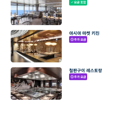
요금 포함
check
아시아 마켓 키친
추가 요금
paid
철판구이 레스토랑
추가 요금
paid