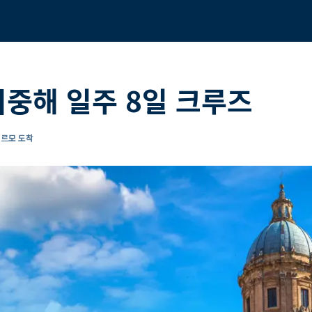
지중해 일주 8일 크루즈
레르모 도착