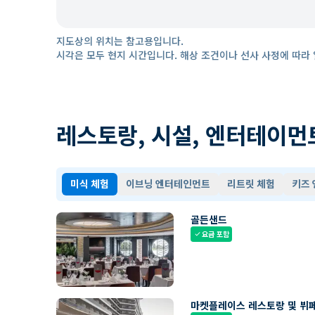
지도상의 위치는 참고용입니다.
시각은 모두 현지 시간입니다. 해상 조건이나 선사 사정에 따라 
레스토랑, 시설, 엔터테이먼
미식 체험
이브닝 엔터테인먼트
리트릿 체험
키즈
골든샌드
요금 포함
check
마켓플레이스 레스토랑 및 뷔