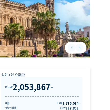
keyboard_arrow_left
keyboard_arrow_right
Previous slide
Next slide
성인 1인 요금
info
2,053,867
-
KRW
8일
1,716,014
KRW
항만 비용
337,853
KRW