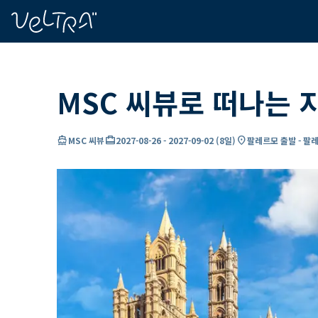
ading...
딩
…
MSC 씨뷰로 떠나는 
directions_boat
card_travel
location_on
MSC 씨뷰
2027-08-26
-
2027-09-02
(
8일
)
팔레르모 출발 - 팔