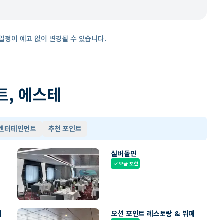
일정이 예고 없이 변경될 수 있습니다.
트, 에스테
 엔터테인먼트
추천 포인트
실버돌핀
요금 포함
check
페
오션 포인트 레스토랑 & 뷔페