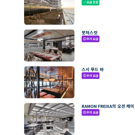
요금 포함
check
붓처스컷
추가 요금
paid
스시 푸드 바
추가 요금
paid
RAMON FREIXA의 오션 케이
추가 요금
paid