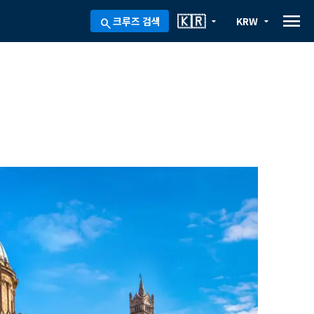
menu
🇰🇷
크루즈 검색
KRW
arrow_drop_down
arrow_drop_down
search