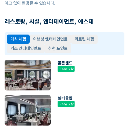
예고 없이 변경될 수 있습니다.
레스토랑, 시설, 엔터테이먼트, 에스테
미식 체험
이브닝 엔터테인먼트
리트릿 체험
키즈 엔터테인먼트
추천 포인트
골든샌드
요금 포함
check
실버돌핀
요금 포함
check