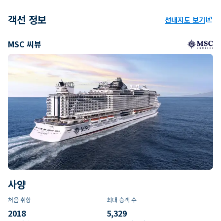
객선 정보
선내지도 보기
ungroup
MSC 씨뷰
사양
처음 취항
최대 승객 수
2018
5,329