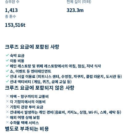
승무원 수
전체 길이 (미터)
1,413
323.3
m
총 톤수
153,516
t
크루즈 요금에 포함된 사항
check
숙박 요금
check
이동 비용
check
메인 레스토랑 및 뷔페 레스토랑에서의 아침, 점심, 저녁 식사
check
쇼, 이벤트 등 엔터테인먼트
check
선내 시설 이용료 (피트니스 센터, 수영장, 자쿠지, 클럽 라운지, 도서관 등)
check
선내 액티비티 (게임, 퀴즈, 공예 교실 등)
크루즈 요금에 포함되지 않은 사항
close
자택 ~ 항구까지의 교통비
close
각 기항지에서의 이동비
close
기항지 관광 투어 요금
close
선내에서 발생하는 개인 경비(음료비, 카지노, 상점, Wi-Fi, 스파, 세탁 등)
close
해외 여행 상해 보험
close
수하물 택배 서비스
별도로 부과되는 비용