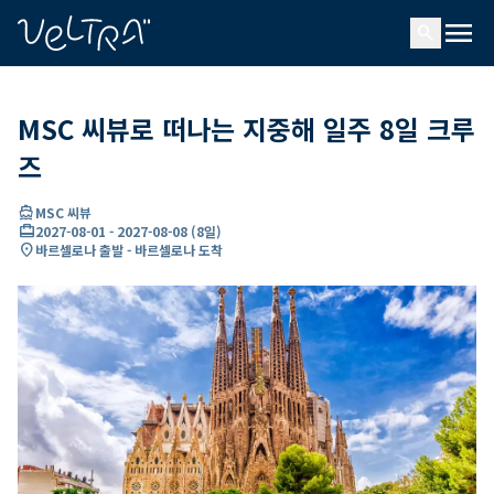
ading...
딩
menu
…
search
MSC 씨뷰로 떠나는 지중해 일주 8일 크루
즈
directions_boat
MSC 씨뷰
card_travel
2027-08-01
-
2027-08-08
(
8일
)
location_on
바르셀로나 출발 - 바르셀로나 도착