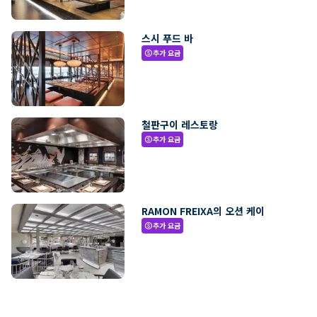
스시 푸드 바
추가 요금
paid
철판구이 레스토랑
추가 요금
paid
RAMON FREIXA의 오션 케이
추가 요금
paid