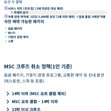
승선 시 결제
paid
서비스 차지 (선내 팁) (2세 미만은 대상 제외)
keyboard_arrow_right
자세히 보기
paid
국제 관광 여객세: 1인당 3,000엔 상당 (2세 미만 제외) ※일본 출발 시에만 적용
사전 예약 가능한 패키지
check
음료 패키지
check
Wi-Fi
check
기항지 관광 투어
check
스파
MSC 크루즈 취소 정책(1인 기준)
음료 패키지, 기항지 관광 프로그램, 교통편 예약 및 선내 옵션
(레스토랑, 스파 등 포함).
keyboard_arrow_right
14박 이하 (MSC 요트 클럽 제외)
keyboard_arrow_right
MSC 요트 클럽 – 14박 이하
keyboard_arrow_right
15박 이상 크루즈