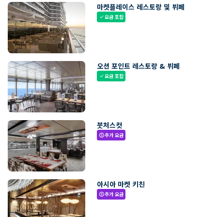
마켓플레이스 레스토랑 및 뷔페
요금 포함
check
오션 포인트 레스토랑 & 뷔페
요금 포함
check
붓처스컷
추가 요금
paid
아시아 마켓 키친
추가 요금
paid