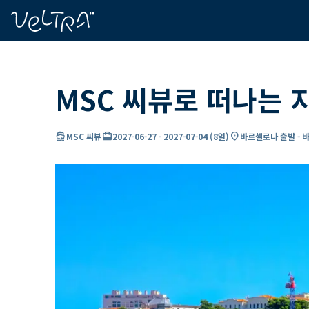
ading...
딩
…
MSC 씨뷰로 떠나는 
directions_boat
card_travel
location_on
MSC 씨뷰
2027-06-27
-
2027-07-04
(
8일
)
바르셀로나 출발 - 