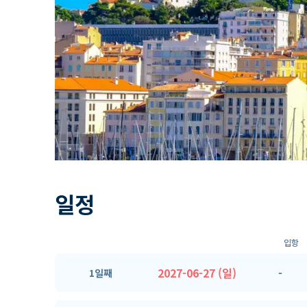
일정
입항
2027-06-27 (일)
-
1일째