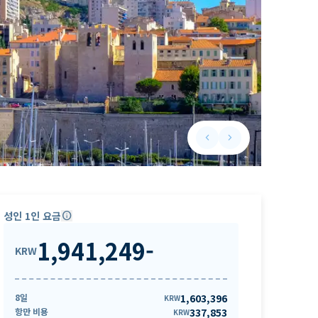
keyboard_arrow_left
keyboard_arrow_right
Previous slide
Next slide
성인 1인 요금
info
1,941,249
-
KRW
8일
1,603,396
KRW
항만 비용
337,853
KRW