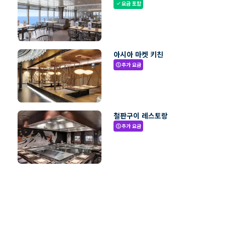
요금 포함
check
아시아 마켓 키친
추가 요금
paid
철판구이 레스토랑
추가 요금
paid