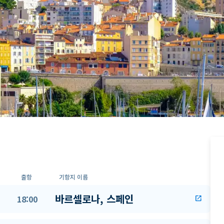
출항
기항지 이름
바르셀로나, 스페인
18:00
open_in_new