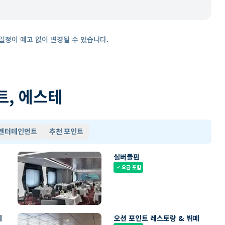
일정이 예고 없이 변경될 수 있습니다.
트, 에스테
 엔터테인먼트
추천 포인트
실버돌핀
요금 포함
check
페
오션 포인트 레스토랑 & 뷔페