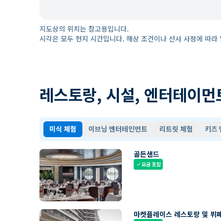
지도상의 위치는 참고용입니다.
시각은 모두 현지 시간입니다. 해상 조건이나 선사 사정에 따라 
레스토랑, 시설, 엔터테이먼
미식 체험
이브닝 엔터테인먼트
리트릿 체험
키즈
골든샌드
요금 포함
check
마켓플레이스 레스토랑 및 뷔