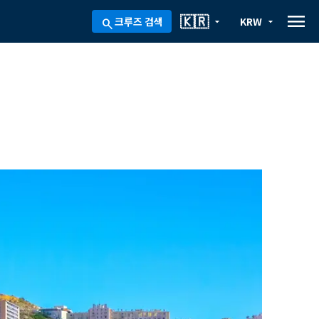
menu
🇰🇷
크루즈 검색
KRW
arrow_drop_down
arrow_drop_down
search