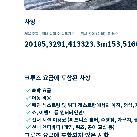
사양
처음 취항
최대 승객 수
승무원 수
전체 길이 (미터)
총 톤수
2018
5,329
1,413
323.3
m
153,516
크루즈 요금에 포함된 사항
check
숙박 요금
check
이동 비용
check
메인 레스토랑 및 뷔페 레스토랑에서의 아침, 점심, 
check
쇼, 이벤트 등 엔터테인먼트
check
선내 시설 이용료 (피트니스 센터, 수영장, 자쿠지, 
check
선내 액티비티 (게임, 퀴즈, 공예 교실 등)
크루즈 요금에 포함되지 않은 사항