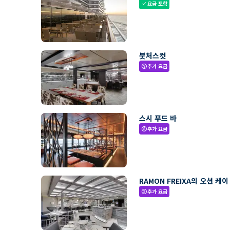
요금 포함
check
붓처스컷
추가 요금
paid
스시 푸드 바
추가 요금
paid
RAMON FREIXA의 오션 케이
추가 요금
paid