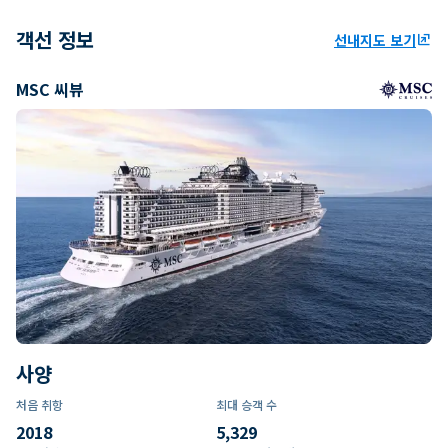
객선 정보
선내지도 보기
ungroup
MSC 씨뷰
사양
처음 취항
최대 승객 수
2018
5,329