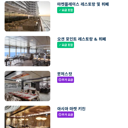
마켓플레이스 레스토랑 및 뷔페
요금 포함
check
오션 포인트 레스토랑 & 뷔페
요금 포함
check
붓처스컷
추가 요금
paid
아시아 마켓 키친
추가 요금
paid