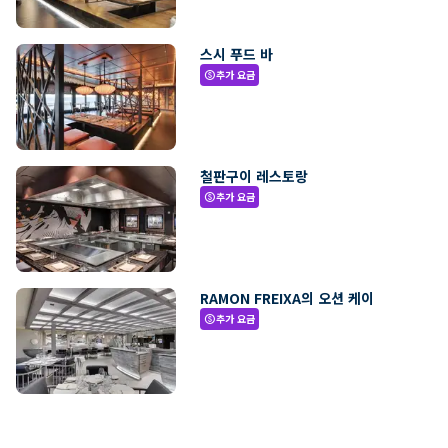
스시 푸드 바
추가 요금
paid
철판구이 레스토랑
추가 요금
paid
RAMON FREIXA의 오션 케이
추가 요금
paid