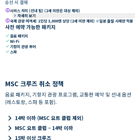
승선 시 결제
paid
서비스 차지 (선내 팁) (2세 미만은 대상 제외)
keyboard_arrow_right
자세히 보기
paid
국제 관광 여객세: 1인당 3,000엔 상당 (2세 미만 제외) ※일본 출발 시에만 적용
사전 예약 가능한 패키지
check
음료 패키지
check
Wi-Fi
check
기항지 관광 투어
check
스파
MSC 크루즈 취소 정책
음료 패키지, 기항지 관광 프로그램, 교통편 예약 및 선내 옵션
(레스토랑, 스파 등 포함).
keyboard_arrow_right
14박 이하 (MSC 요트 클럽 제외)
keyboard_arrow_right
MSC 요트 클럽 – 14박 이하
keyboard_arrow_right
15박 이상 크루즈