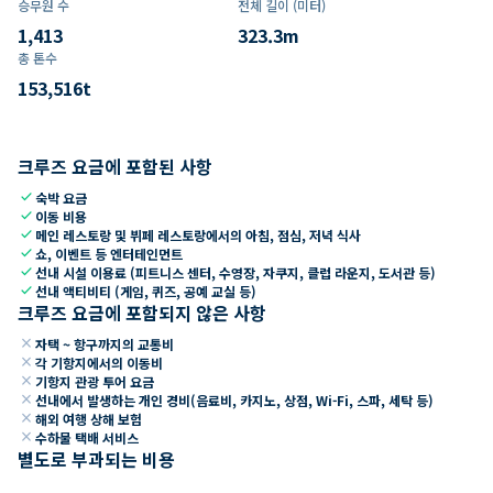
승무원 수
전체 길이 (미터)
1,413
323.3
m
총 톤수
153,516
t
크루즈 요금에 포함된 사항
check
숙박 요금
check
이동 비용
check
메인 레스토랑 및 뷔페 레스토랑에서의 아침, 점심, 저녁 식사
check
쇼, 이벤트 등 엔터테인먼트
check
선내 시설 이용료 (피트니스 센터, 수영장, 자쿠지, 클럽 라운지, 도서관 등)
check
선내 액티비티 (게임, 퀴즈, 공예 교실 등)
크루즈 요금에 포함되지 않은 사항
close
자택 ~ 항구까지의 교통비
close
각 기항지에서의 이동비
close
기항지 관광 투어 요금
close
선내에서 발생하는 개인 경비(음료비, 카지노, 상점, Wi-Fi, 스파, 세탁 등)
close
해외 여행 상해 보험
close
수하물 택배 서비스
별도로 부과되는 비용