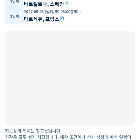
7일째
바르셀로나, 스페인
open_in_new
2027-05-03 (월)
입항
:
08:00
출항
:
-
8일째
마르세유, 프랑스
open_in_new
지도상의 위치는 참고용입니다.
시각은 모두 현지 시간입니다. 해상 조건이나 선사 사정에 따라 일정이