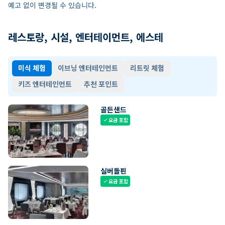
예고 없이 변경될 수 있습니다.
레스토랑, 시설, 엔터테이먼트, 에스테
미식 체험
이브닝 엔터테인먼트
리트릿 체험
키즈 엔터테인먼트
추천 포인트
골든샌드
요금 포함
check
실버돌핀
요금 포함
check