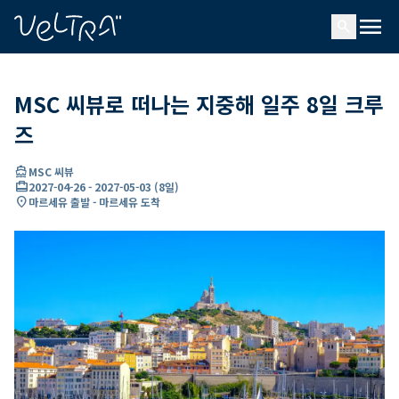
ading...
딩
menu
…
search
MSC 씨뷰로 떠나는 지중해 일주 8일 크루
즈
directions_boat
MSC 씨뷰
card_travel
2027-04-26
-
2027-05-03
(
8일
)
location_on
마르세유 출발 - 마르세유 도착