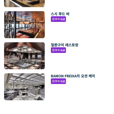
스시 푸드 바
추가 요금
paid
철판구이 레스토랑
추가 요금
paid
RAMON FREIXA의 오션 케이
추가 요금
paid