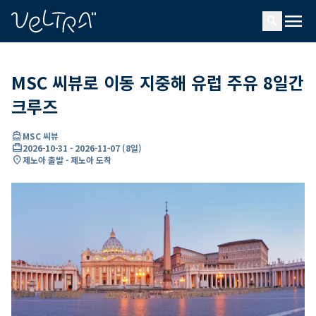
ading...
딩
menu
…
search
MSC 씨뷰로 이동 지중해 유럽 주유 8일간
크루즈
directions_boat
MSC 씨뷰
card_travel
2026-10-31
-
2026-11-07
(
8일
)
location_on
제노아 출발 - 제노아 도착