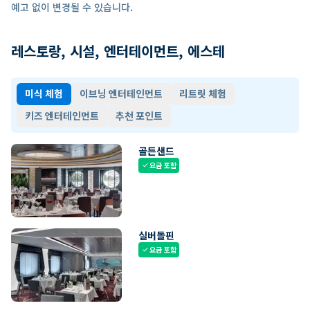
예고 없이 변경될 수 있습니다.
레스토랑, 시설, 엔터테이먼트, 에스테
미식 체험
이브닝 엔터테인먼트
리트릿 체험
키즈 엔터테인먼트
추천 포인트
골든샌드
요금 포함
check
실버돌핀
요금 포함
check