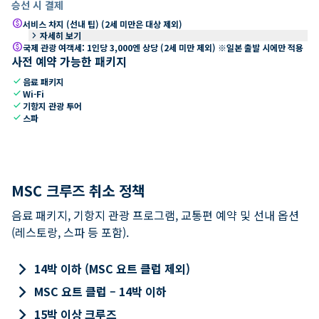
승선 시 결제
paid
서비스 차지 (선내 팁) (2세 미만은 대상 제외)
keyboard_arrow_right
자세히 보기
paid
국제 관광 여객세: 1인당 3,000엔 상당 (2세 미만 제외) ※일본 출발 시에만 적용
사전 예약 가능한 패키지
check
음료 패키지
check
Wi-Fi
check
기항지 관광 투어
check
스파
MSC 크루즈 취소 정책
음료 패키지, 기항지 관광 프로그램, 교통편 예약 및 선내 옵션
(레스토랑, 스파 등 포함).
keyboard_arrow_right
14박 이하 (MSC 요트 클럽 제외)
keyboard_arrow_right
MSC 요트 클럽 – 14박 이하
keyboard_arrow_right
15박 이상 크루즈