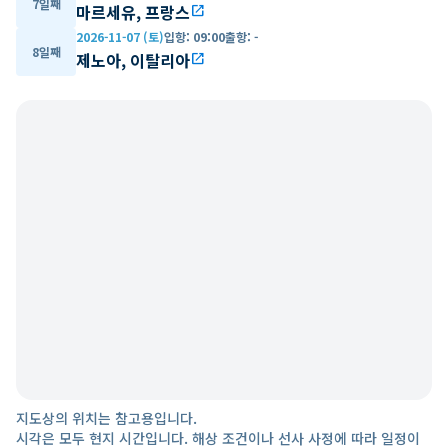
7일째
마르세유, 프랑스
open_in_new
2026-11-07 (토)
입항
:
09:00
출항
:
-
8일째
제노아, 이탈리아
open_in_new
지도상의 위치는 참고용입니다.
시각은 모두 현지 시간입니다. 해상 조건이나 선사 사정에 따라 일정이