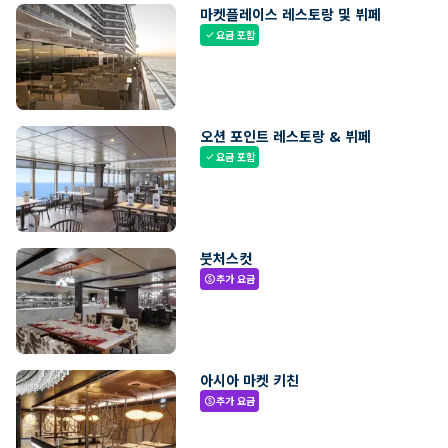
마켓플레이스 레스토랑 및 뷔페
요금 포함
check
오션 포인트 레스토랑 & 뷔페
요금 포함
check
붓처스컷
추가 요금
paid
아시아 마켓 키친
추가 요금
paid