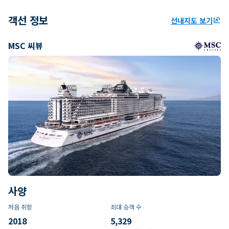
객선 정보
선내지도 보기
ungroup
MSC 씨뷰
사양
처음 취항
최대 승객 수
2018
5,329