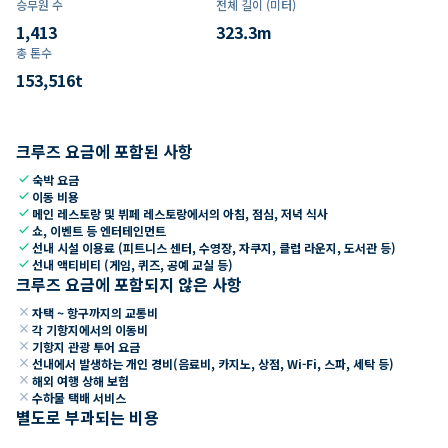
승무원 수
전체 길이 (미터)
1,413
323.3
m
총 톤수
153,516
t
크루즈 요금에 포함된 사항
check
숙박 요금
check
이동 비용
check
메인 레스토랑 및 뷔페 레스토랑에서의 아침, 점심, 저녁 식사
check
쇼, 이벤트 등 엔터테인먼트
check
선내 시설 이용료 (피트니스 센터, 수영장, 자쿠지, 클럽 라운지, 도서관 등)
check
선내 액티비티 (게임, 퀴즈, 공예 교실 등)
크루즈 요금에 포함되지 않은 사항
close
자택 ~ 항구까지의 교통비
close
각 기항지에서의 이동비
close
기항지 관광 투어 요금
close
선내에서 발생하는 개인 경비(음료비, 카지노, 상점, Wi-Fi, 스파, 세탁 등)
close
해외 여행 상해 보험
close
수하물 택배 서비스
별도로 부과되는 비용