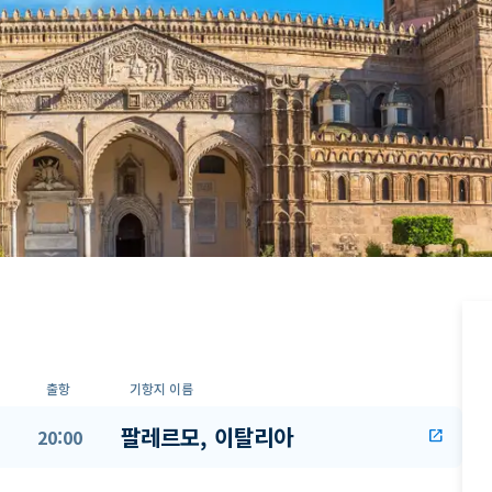
출항
기항지 이름
팔레르모, 이탈리아
20:00
open_in_new