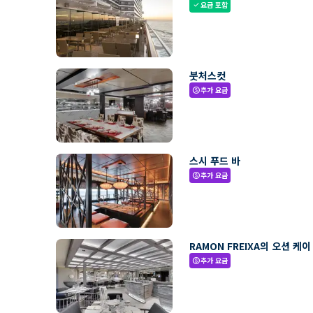
요금 포함
check
붓처스컷
추가 요금
paid
스시 푸드 바
추가 요금
paid
RAMON FREIXA의 오션 케이
추가 요금
paid