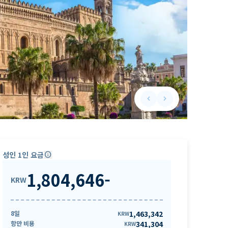
keyboard_arrow_left
keyboard_arrow_right
Previous slide
Next slide
성인 1인 요금
info
1,804,646
-
KRW
8일
1,463,342
KRW
항만 비용
341,304
KRW