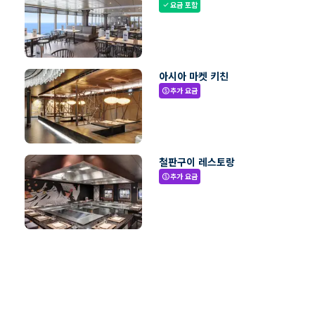
요금 포함
check
아시아 마켓 키친
추가 요금
paid
철판구이 레스토랑
추가 요금
paid