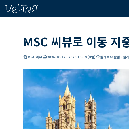
ading...
딩
…
MSC 씨뷰로 이동 지
directions_boat
card_travel
location_on
MSC 씨뷰
2026-10-12
-
2026-10-19
(
8일
)
팔레르모 출발 - 팔