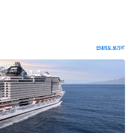
선내지도 보기
ungroup