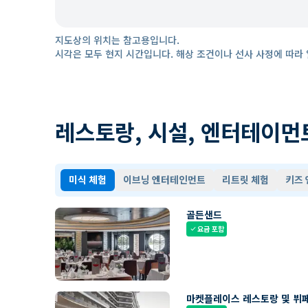
지도상의 위치는 참고용입니다.
시각은 모두 현지 시간입니다. 해상 조건이나 선사 사정에 따라 
레스토랑, 시설, 엔터테이먼
미식 체험
이브닝 엔터테인먼트
리트릿 체험
키즈
골든샌드
요금 포함
check
마켓플레이스 레스토랑 및 뷔