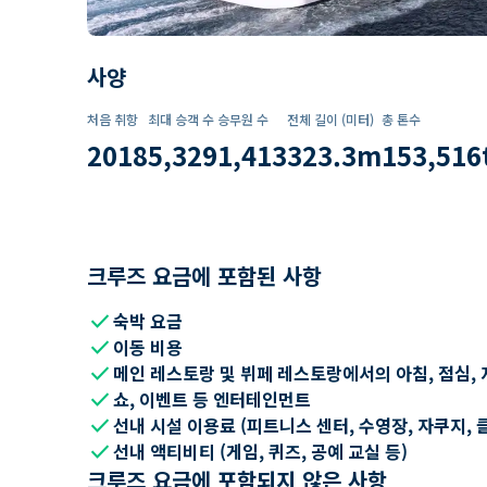
사양
처음 취항
최대 승객 수
승무원 수
전체 길이 (미터)
총 톤수
2018
5,329
1,413
323.3
m
153,516
크루즈 요금에 포함된 사항
check
숙박 요금
check
이동 비용
check
메인 레스토랑 및 뷔페 레스토랑에서의 아침, 점심, 
check
쇼, 이벤트 등 엔터테인먼트
check
선내 시설 이용료 (피트니스 센터, 수영장, 자쿠지, 
check
선내 액티비티 (게임, 퀴즈, 공예 교실 등)
크루즈 요금에 포함되지 않은 사항