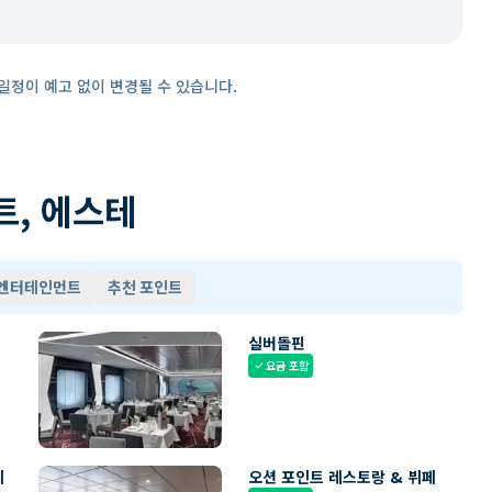
일정이 예고 없이 변경될 수 있습니다.
트, 에스테
 엔터테인먼트
추천 포인트
실버돌핀
요금 포함
check
페
오션 포인트 레스토랑 & 뷔페