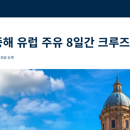
중해 유럽 주유 8일간 크루즈
레르모 도착