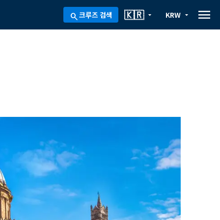
menu
🇰🇷
크루즈 검색
KRW
arrow_drop_down
arrow_drop_down
search