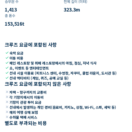
승무원 수
전체 길이 (미터)
1,413
323.3
m
총 톤수
153,516
t
크루즈 요금에 포함된 사항
check
숙박 요금
check
이동 비용
check
메인 레스토랑 및 뷔페 레스토랑에서의 아침, 점심, 저녁 식사
check
쇼, 이벤트 등 엔터테인먼트
check
선내 시설 이용료 (피트니스 센터, 수영장, 자쿠지, 클럽 라운지, 도서관 등)
check
선내 액티비티 (게임, 퀴즈, 공예 교실 등)
크루즈 요금에 포함되지 않은 사항
close
자택 ~ 항구까지의 교통비
close
각 기항지에서의 이동비
close
기항지 관광 투어 요금
close
선내에서 발생하는 개인 경비(음료비, 카지노, 상점, Wi-Fi, 스파, 세탁 등)
close
해외 여행 상해 보험
close
수하물 택배 서비스
별도로 부과되는 비용