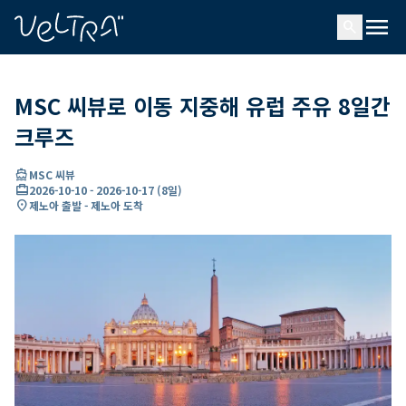
ading...
딩
menu
…
search
MSC 씨뷰로 이동 지중해 유럽 주유 8일간
크루즈
directions_boat
MSC 씨뷰
card_travel
2026-10-10
-
2026-10-17
(
8일
)
location_on
제노아 출발 - 제노아 도착