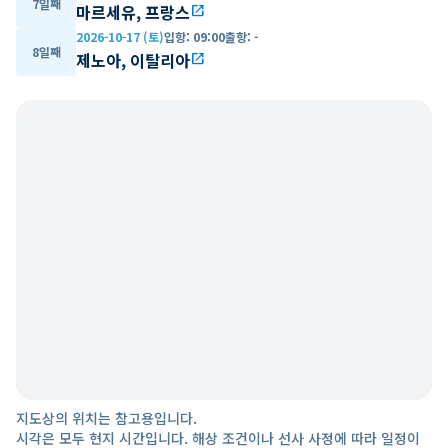
7일째
마르세유, 프랑스
open_in_new
2026-10-17 (토)
입항
:
09:00
출항
:
-
8일째
제노아, 이탈리아
open_in_new
지도상의 위치는 참고용입니다.
시각은 모두 현지 시간입니다. 해상 조건이나 선사 사정에 따라 일정이