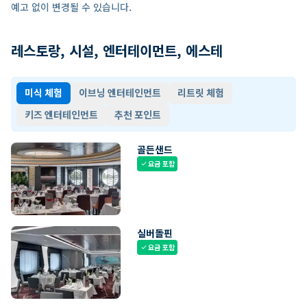
예고 없이 변경될 수 있습니다.
레스토랑, 시설, 엔터테이먼트, 에스테
미식 체험
이브닝 엔터테인먼트
리트릿 체험
키즈 엔터테인먼트
추천 포인트
골든샌드
요금 포함
check
실버돌핀
요금 포함
check