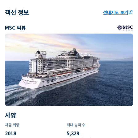
객선 정보
선내지도 보기
ungroup
MSC 씨뷰
사양
처음 취항
최대 승객 수
2018
5,329