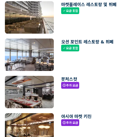
마켓플레이스 레스토랑 및 뷔페
요금 포함
check
오션 포인트 레스토랑 & 뷔페
요금 포함
check
붓처스컷
추가 요금
paid
아시아 마켓 키친
추가 요금
paid