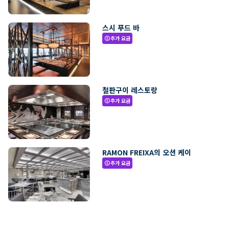
스시 푸드 바
추가 요금
paid
철판구이 레스토랑
추가 요금
paid
RAMON FREIXA의 오션 케이
추가 요금
paid