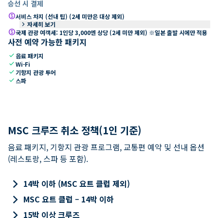
승선 시 결제
paid
서비스 차지 (선내 팁) (2세 미만은 대상 제외)
keyboard_arrow_right
자세히 보기
paid
국제 관광 여객세: 1인당 3,000엔 상당 (2세 미만 제외) ※일본 출발 시에만 적용
사전 예약 가능한 패키지
check
음료 패키지
check
Wi-Fi
check
기항지 관광 투어
check
스파
MSC 크루즈 취소 정책(1인 기준)
음료 패키지, 기항지 관광 프로그램, 교통편 예약 및 선내 옵션
(레스토랑, 스파 등 포함).
keyboard_arrow_right
14박 이하 (MSC 요트 클럽 제외)
keyboard_arrow_right
MSC 요트 클럽 – 14박 이하
keyboard_arrow_right
15박 이상 크루즈