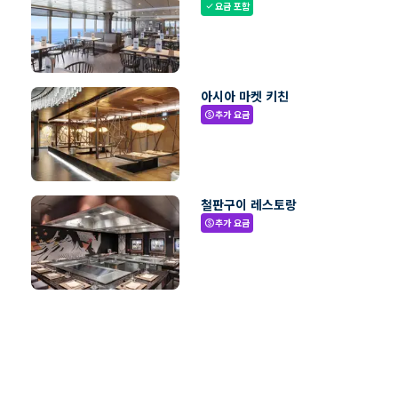
요금 포함
check
아시아 마켓 키친
추가 요금
paid
철판구이 레스토랑
추가 요금
paid