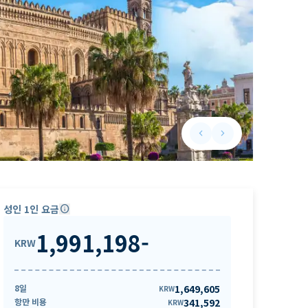
keyboard_arrow_left
keyboard_arrow_right
Previous slide
Next slide
성인 1인 요금
info
1,991,198
-
KRW
8일
1,649,605
KRW
항만 비용
341,592
KRW