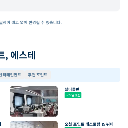
일정이 예고 없이 변경될 수 있습니다.
트, 에스테
 엔터테인먼트
추천 포인트
실버돌핀
요금 포함
check
페
오션 포인트 레스토랑 & 뷔페