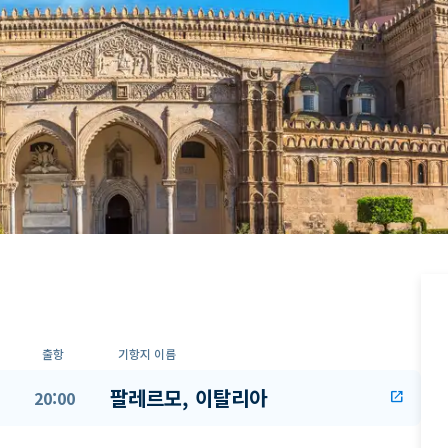
출항
기항지 이름
팔레르모, 이탈리아
20:00
open_in_new