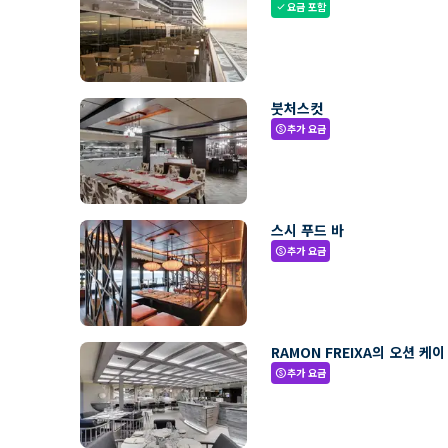
요금 포함
check
붓처스컷
추가 요금
paid
스시 푸드 바
추가 요금
paid
RAMON FREIXA의 오션 케이
추가 요금
paid