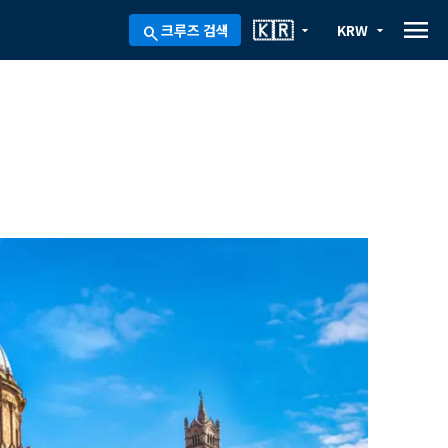
menu
🇰🇷
크루즈 검색
KRW
arrow_drop_down
arrow_drop_down
search