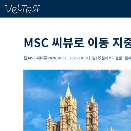
ading...
딩
…
MSC 씨뷰로 이동 지
directions_boat
card_travel
location_on
MSC 씨뷰
2026-10-05
-
2026-10-12
(
8일
)
팔레르모 출발 - 팔