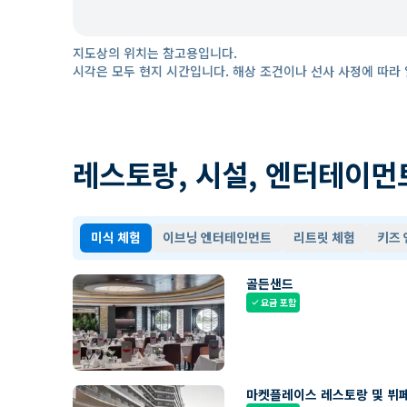
지도상의 위치는 참고용입니다.
시각은 모두 현지 시간입니다. 해상 조건이나 선사 사정에 따라 
레스토랑, 시설, 엔터테이먼
미식 체험
이브닝 엔터테인먼트
리트릿 체험
키즈
골든샌드
요금 포함
check
마켓플레이스 레스토랑 및 뷔