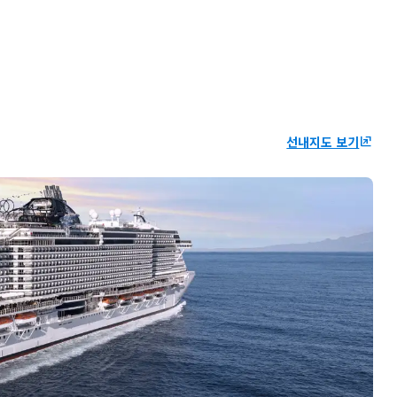
선내지도 보기
ungroup