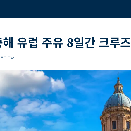
중해 유럽 주유 8일간 크루즈
레르모 도착