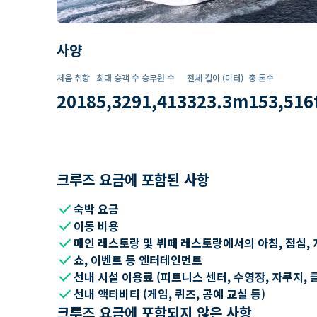
사양
처음 취항
최대 승객 수
승무원 수
전체 길이 (미터)
총 톤수
2018
5,329
1,413
323.3
m
153,516
크루즈 요금에 포함된 사항
check
숙박 요금
check
이동 비용
check
메인 레스토랑 및 뷔페 레스토랑에서의 아침, 점심, 
check
쇼, 이벤트 등 엔터테인먼트
check
선내 시설 이용료 (피트니스 센터, 수영장, 자쿠지, 
check
선내 액티비티 (게임, 퀴즈, 공예 교실 등)
크루즈 요금에 포함되지 않은 사항