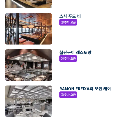
스시 푸드 바
추가 요금
paid
철판구이 레스토랑
추가 요금
paid
RAMON FREIXA의 오션 케이
추가 요금
paid