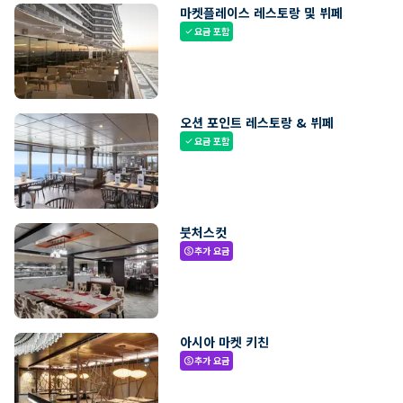
마켓플레이스 레스토랑 및 뷔페
요금 포함
check
오션 포인트 레스토랑 & 뷔페
요금 포함
check
붓처스컷
추가 요금
paid
아시아 마켓 키친
추가 요금
paid