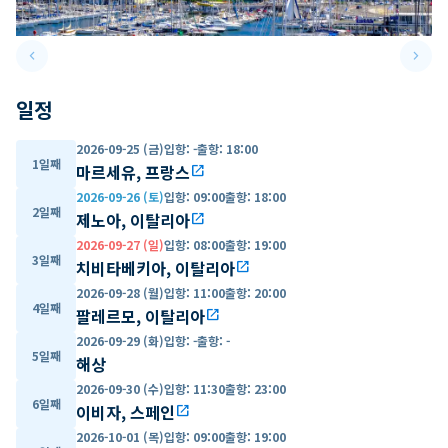
keyboard_arrow_left
keyboard_arrow_right
Previous slide
Next 
일정
2026-09-25 (금)
입항
:
-
출항
:
18:00
1일째
마르세유, 프랑스
open_in_new
2026-09-26 (토)
입항
:
09:00
출항
:
18:00
2일째
제노아, 이탈리아
open_in_new
2026-09-27 (일)
입항
:
08:00
출항
:
19:00
3일째
치비타베키아, 이탈리아
open_in_new
2026-09-28 (월)
입항
:
11:00
출항
:
20:00
4일째
팔레르모, 이탈리아
open_in_new
2026-09-29 (화)
입항
:
-
출항
:
-
5일째
해상
2026-09-30 (수)
입항
:
11:30
출항
:
23:00
6일째
이비자, 스페인
open_in_new
2026-10-01 (목)
입항
:
09:00
출항
:
19:00