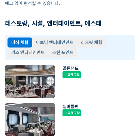
예고 없이 변경될 수 있습니다.
레스토랑, 시설, 엔터테이먼트, 에스테
미식 체험
이브닝 엔터테인먼트
리트릿 체험
키즈 엔터테인먼트
추천 포인트
골든샌드
요금 포함
check
실버돌핀
요금 포함
check