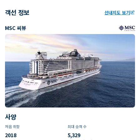
객선 정보
선내지도 보기
ungroup
MSC 씨뷰
사양
처음 취항
최대 승객 수
2018
5,329