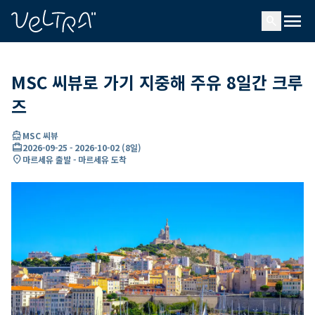
ading...
딩
menu
…
search
MSC 씨뷰로 가기 지중해 주유 8일간 크루
즈
directions_boat
MSC 씨뷰
card_travel
2026-09-25
-
2026-10-02
(
8일
)
location_on
마르세유 출발 - 마르세유 도착