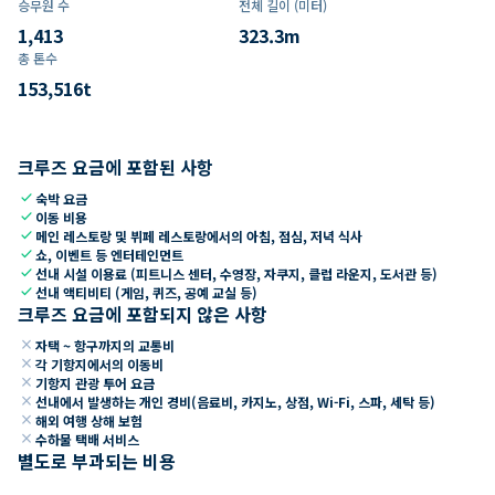
승무원 수
전체 길이 (미터)
1,413
323.3
m
총 톤수
153,516
t
크루즈 요금에 포함된 사항
check
숙박 요금
check
이동 비용
check
메인 레스토랑 및 뷔페 레스토랑에서의 아침, 점심, 저녁 식사
check
쇼, 이벤트 등 엔터테인먼트
check
선내 시설 이용료 (피트니스 센터, 수영장, 자쿠지, 클럽 라운지, 도서관 등)
check
선내 액티비티 (게임, 퀴즈, 공예 교실 등)
크루즈 요금에 포함되지 않은 사항
close
자택 ~ 항구까지의 교통비
close
각 기항지에서의 이동비
close
기항지 관광 투어 요금
close
선내에서 발생하는 개인 경비(음료비, 카지노, 상점, Wi-Fi, 스파, 세탁 등)
close
해외 여행 상해 보험
close
수하물 택배 서비스
별도로 부과되는 비용