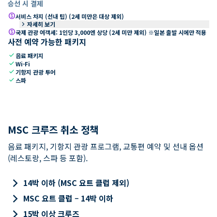
승선 시 결제
paid
서비스 차지 (선내 팁) (2세 미만은 대상 제외)
keyboard_arrow_right
자세히 보기
paid
국제 관광 여객세: 1인당 3,000엔 상당 (2세 미만 제외) ※일본 출발 시에만 적용
사전 예약 가능한 패키지
check
음료 패키지
check
Wi-Fi
check
기항지 관광 투어
check
스파
MSC 크루즈 취소 정책
음료 패키지, 기항지 관광 프로그램, 교통편 예약 및 선내 옵션
(레스토랑, 스파 등 포함).
keyboard_arrow_right
14박 이하 (MSC 요트 클럽 제외)
keyboard_arrow_right
MSC 요트 클럽 – 14박 이하
keyboard_arrow_right
15박 이상 크루즈