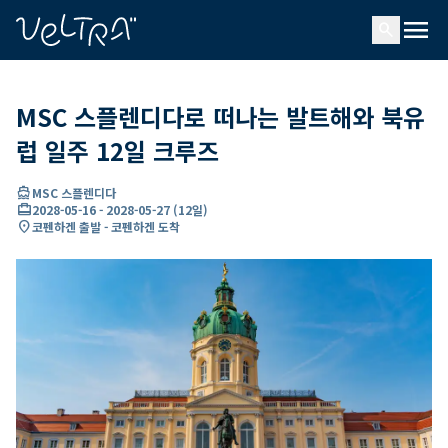
ading...
딩
menu
…
search
MSC 스플렌디다로 떠나는 발트해와 북유
럽 일주 12일 크루즈
directions_boat
MSC 스플렌디다
card_travel
2028-05-16
-
2028-05-27
(
12일
)
location_on
코펜하겐 출발 - 코펜하겐 도착