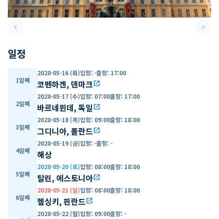
keyboard_arrow_left
keyboard_arrow_right
Previous slide
Next 
일정
2028-05-16 (화)
입항
:
-
출항
:
17:00
1일째
코펜하겐, 덴마크
open_in_new
2028-05-17 (수)
입항
:
07:00
출항
:
17:00
2일째
바르네뮌데, 독일
open_in_new
2028-05-18 (목)
입항
:
09:00
출항
:
18:00
3일째
그디니아, 폴란드
open_in_new
2028-05-19 (금)
입항
:
-
출항
:
-
4일째
해상
2028-05-20 (토)
입항
:
08:00
출항
:
18:00
5일째
탈린, 에스토니아
open_in_new
2028-05-21 (일)
입항
:
08:00
출항
:
18:00
6일째
헬싱키, 핀란드
open_in_new
2028-05-22 (월)
입항
:
09:00
출항
:
-