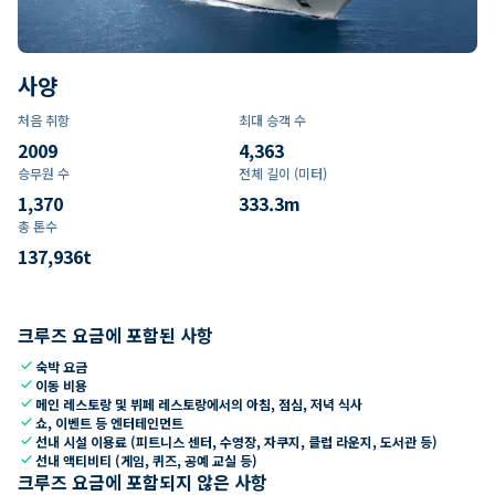
사양
처음 취항
최대 승객 수
2009
4,363
승무원 수
전체 길이 (미터)
1,370
333.3
m
총 톤수
137,936
t
크루즈 요금에 포함된 사항
check
숙박 요금
check
이동 비용
check
메인 레스토랑 및 뷔페 레스토랑에서의 아침, 점심, 저녁 식사
check
쇼, 이벤트 등 엔터테인먼트
check
선내 시설 이용료 (피트니스 센터, 수영장, 자쿠지, 클럽 라운지, 도서관 등)
check
선내 액티비티 (게임, 퀴즈, 공예 교실 등)
크루즈 요금에 포함되지 않은 사항