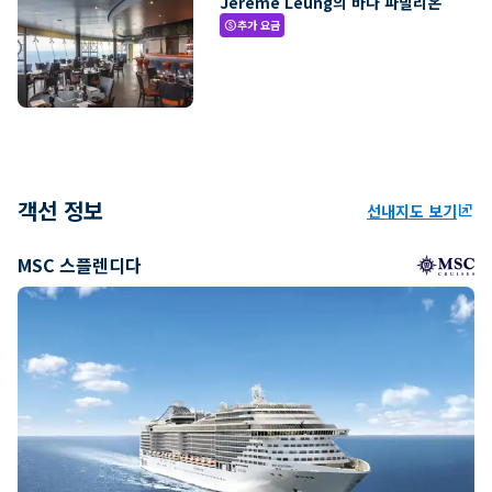
Jereme Leung의 바다 파빌리온
추가 요금
paid
객선 정보
선내지도 보기
ungroup
MSC 스플렌디다