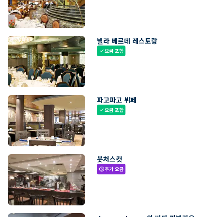
빌라 베르데 레스토랑
요금 포함
check
파고파고 뷔페
요금 포함
check
붓처스컷
추가 요금
paid