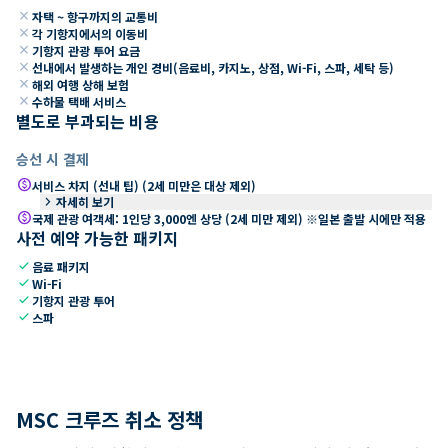
close
자택 ~ 항구까지의 교통비
close
각 기항지에서의 이동비
close
기항지 관광 투어 요금
close
선내에서 발생하는 개인 경비(음료비, 카지노, 상점, Wi-Fi, 스파, 세탁 등)
close
해외 여행 상해 보험
close
수하물 택배 서비스
별도로 부과되는 비용
승선 시 결제
paid
서비스 차지 (선내 팁) (2세 미만은 대상 제외)
keyboard_arrow_right
자세히 보기
paid
국제 관광 여객세: 1인당 3,000엔 상당 (2세 미만 제외) ※일본 출발 시에만 적용
사전 예약 가능한 패키지
check
음료 패키지
check
Wi-Fi
check
기항지 관광 투어
check
스파
MSC 크루즈 취소 정책