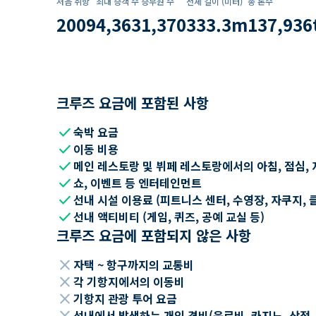
처음 취항
최대 승객 수
승무원 수
전체 길이 (미터)
총 톤수
2009
4,363
1,370
333.3
m
137,936
크루즈 요금에 포함된 사항
check
숙박 요금
check
이동 비용
check
메인 레스토랑 및 뷔페 레스토랑에서의 아침, 점심, 
check
쇼, 이벤트 등 엔터테인먼트
check
선내 시설 이용료 (피트니스 센터, 수영장, 자쿠지, 
check
선내 액티비티 (게임, 퀴즈, 공예 교실 등)
크루즈 요금에 포함되지 않은 사항
close
자택 ~ 항구까지의 교통비
close
각 기항지에서의 이동비
close
기항지 관광 투어 요금
close
선내에서 발생하는 개인 경비(음료비, 카지노, 상점, Wi