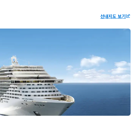
선내지도 보기
ungroup