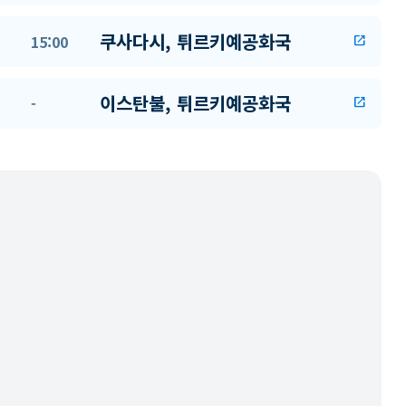
쿠사다시, 튀르키예공화국
15:00
open_in_new
이스탄불, 튀르키예공화국
-
open_in_new