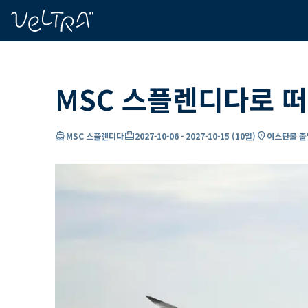
ading...
딩
…
MSC 스플렌디다로 떠
directions_boat
card_travel
location_on
MSC 스플렌디다
2027-10-06
-
2027-10-15
(
10일
)
이스탄불 출