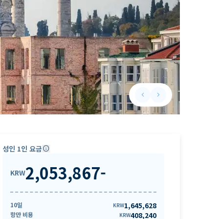
keyboard_arrow_left
keyboard_arrow_right
Previous slide
Next slide
성인 1인 요금
info
2,053,867
-
KRW
10일
1,645,628
KRW
항만 비용
408,240
KRW