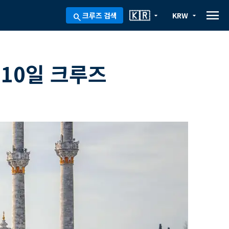
menu
🇰🇷
크루즈 검색
KRW
arrow_drop_down
arrow_drop_down
search
10일 크루즈