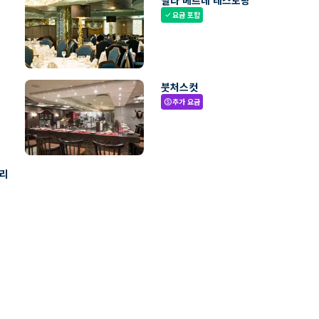
빌라 베르데 레스토랑
요금 포함
check
붓처스컷
추가 요금
paid
빌리