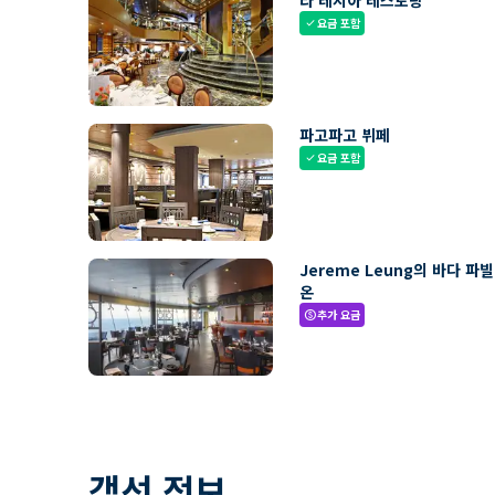
라 레지아 레스토랑
요금 포함
check
파고파고 뷔페
요금 포함
check
Jereme Leung의 바다 파
온
추가 요금
paid
객선 정보