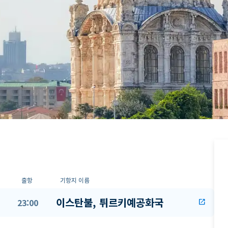
출항
기항지 이름
이스탄불, 튀르키예공화국
23:00
open_in_new