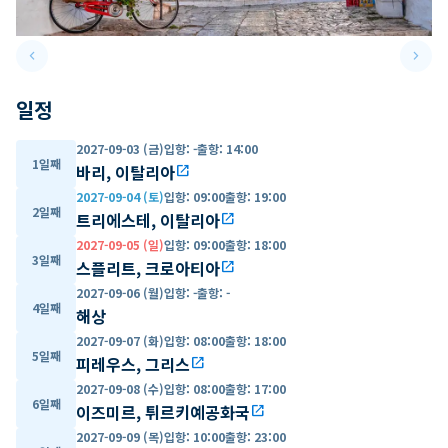
keyboard_arrow_left
keyboard_arrow_right
Previous slide
Next 
일정
2027-09-03 (금)
입항
:
-
출항
:
14:00
1일째
바리, 이탈리아
open_in_new
2027-09-04 (토)
입항
:
09:00
출항
:
19:00
2일째
트리에스테, 이탈리아
open_in_new
2027-09-05 (일)
입항
:
09:00
출항
:
18:00
3일째
스플리트, 크로아티아
open_in_new
2027-09-06 (월)
입항
:
-
출항
:
-
4일째
해상
2027-09-07 (화)
입항
:
08:00
출항
:
18:00
5일째
피레우스, 그리스
open_in_new
2027-09-08 (수)
입항
:
08:00
출항
:
17:00
6일째
이즈미르, 튀르키예공화국
open_in_new
2027-09-09 (목)
입항
:
10:00
출항
:
23:00