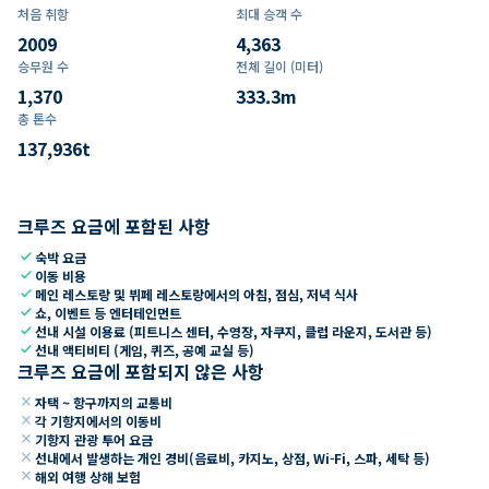
처음 취항
최대 승객 수
2009
4,363
승무원 수
전체 길이 (미터)
1,370
333.3
m
총 톤수
137,936
t
크루즈 요금에 포함된 사항
check
숙박 요금
check
이동 비용
check
메인 레스토랑 및 뷔페 레스토랑에서의 아침, 점심, 저녁 식사
check
쇼, 이벤트 등 엔터테인먼트
check
선내 시설 이용료 (피트니스 센터, 수영장, 자쿠지, 클럽 라운지, 도서관 등)
check
선내 액티비티 (게임, 퀴즈, 공예 교실 등)
크루즈 요금에 포함되지 않은 사항
close
자택 ~ 항구까지의 교통비
close
각 기항지에서의 이동비
close
기항지 관광 투어 요금
close
선내에서 발생하는 개인 경비(음료비, 카지노, 상점, Wi-Fi, 스파, 세탁 등)
close
해외 여행 상해 보험