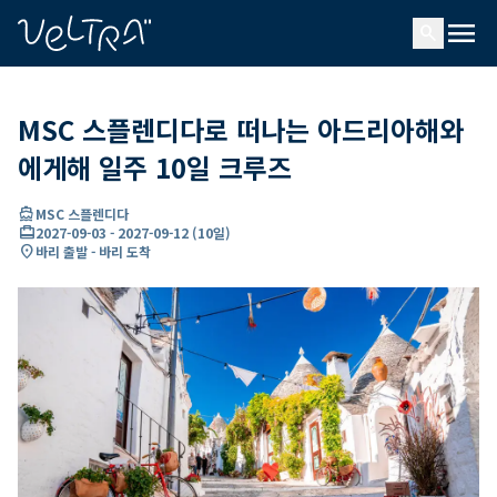
ading...
딩
menu
…
search
MSC 스플렌디다로 떠나는 아드리아해와
에게해 일주 10일 크루즈
directions_boat
MSC 스플렌디다
card_travel
2027-09-03
-
2027-09-12
(
10일
)
location_on
바리 출발 - 바리 도착