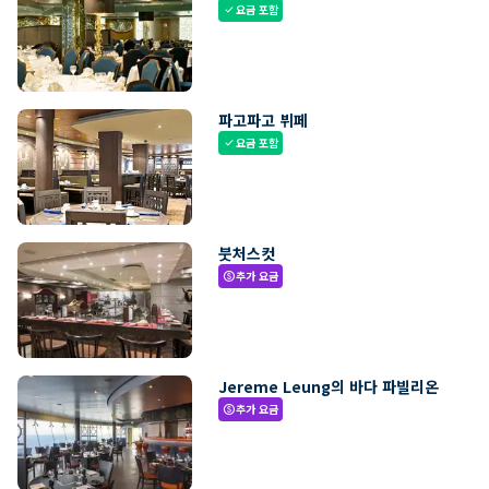
요금 포함
check
파고파고 뷔페
요금 포함
check
붓처스컷
추가 요금
paid
Jereme Leung의 바다 파빌리온
추가 요금
paid