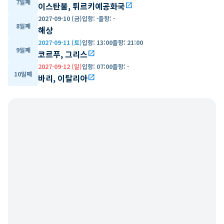
7일째
이스탄불, 튀르키예공화국
open_in_new
2027-09-10 (금)
입항
:
-
출항
:
-
8일째
해상
2027-09-11 (토)
입항
:
13:00
출항
:
21:00
9일째
코르푸, 그리스
open_in_new
2027-09-12 (일)
입항
:
07:00
출항
:
-
10일째
바리, 이탈리아
open_in_new