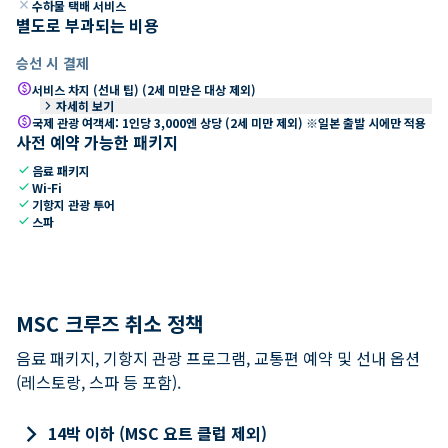
close
수하물 택배 서비스
별도로 부과되는 비용
승선 시 결제
paid
서비스 차지 (선내 팁) (2세 미만은 대상 제외)
keyboard_arrow_right
자세히 보기
paid
국제 관광 여객세: 1인당 3,000엔 상당 (2세 미만 제외) ※일본 출발 시에만 적용
사전 예약 가능한 패키지
check
음료 패키지
check
Wi-Fi
check
기항지 관광 투어
check
스파
MSC 크루즈 취소 정책
음료 패키지, 기항지 관광 프로그램, 교통편 예약 및 선내 옵션
(레스토랑, 스파 등 포함).
keyboard_arrow_right
14박 이하 (MSC 요트 클럽 제외)