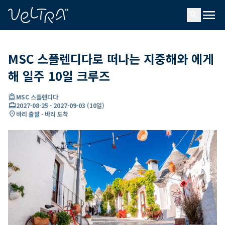
ading...
딩
menu
…
search
MSC 스플렌디다로 떠나는 지중해와 에게
해 일주 10일 크루즈
directions_boat
MSC 스플렌디다
card_travel
2027-08-25
-
2027-09-03
(
10일
)
location_on
바리 출발 - 바리 도착