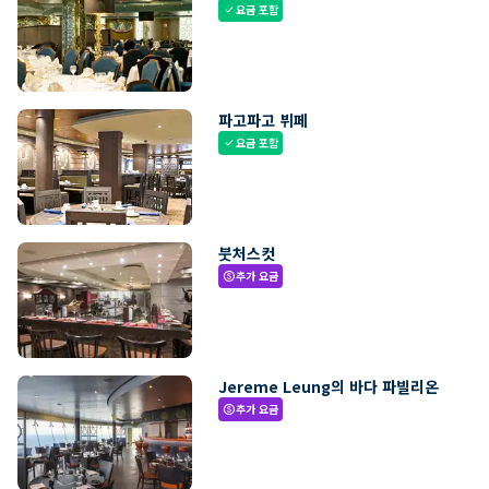
요금 포함
check
파고파고 뷔페
요금 포함
check
붓처스컷
추가 요금
paid
Jereme Leung의 바다 파빌리온
추가 요금
paid