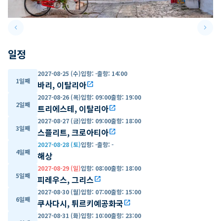
keyboard_arrow_left
keyboard_arrow_right
Previous slide
Next 
일정
2027-08-25 (수)
입항
:
-
출항
:
14:00
1일째
바리, 이탈리아
open_in_new
2027-08-26 (목)
입항
:
09:00
출항
:
19:00
2일째
트리에스테, 이탈리아
open_in_new
2027-08-27 (금)
입항
:
09:00
출항
:
18:00
3일째
스플리트, 크로아티아
open_in_new
2027-08-28 (토)
입항
:
-
출항
:
-
4일째
해상
2027-08-29 (일)
입항
:
08:00
출항
:
18:00
5일째
피레우스, 그리스
open_in_new
2027-08-30 (월)
입항
:
07:00
출항
:
15:00
6일째
쿠사다시, 튀르키예공화국
open_in_new
2027-08-31 (화)
입항
:
10:00
출항
:
23:00