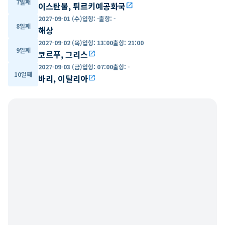
7일째
이스탄불, 튀르키예공화국
open_in_new
2027-09-01 (수)
입항
:
-
출항
:
-
8일째
해상
2027-09-02 (목)
입항
:
13:00
출항
:
21:00
9일째
코르푸, 그리스
open_in_new
2027-09-03 (금)
입항
:
07:00
출항
:
-
10일째
바리, 이탈리아
open_in_new