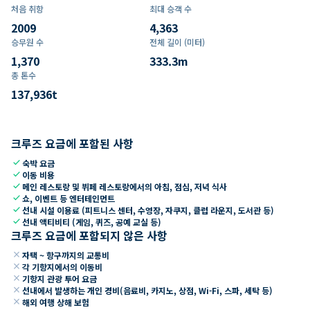
처음 취항
최대 승객 수
2009
4,363
승무원 수
전체 길이 (미터)
1,370
333.3
m
총 톤수
137,936
t
크루즈 요금에 포함된 사항
check
숙박 요금
check
이동 비용
check
메인 레스토랑 및 뷔페 레스토랑에서의 아침, 점심, 저녁 식사
check
쇼, 이벤트 등 엔터테인먼트
check
선내 시설 이용료 (피트니스 센터, 수영장, 자쿠지, 클럽 라운지, 도서관 등)
check
선내 액티비티 (게임, 퀴즈, 공예 교실 등)
크루즈 요금에 포함되지 않은 사항
close
자택 ~ 항구까지의 교통비
close
각 기항지에서의 이동비
close
기항지 관광 투어 요금
close
선내에서 발생하는 개인 경비(음료비, 카지노, 상점, Wi-Fi, 스파, 세탁 등)
close
해외 여행 상해 보험