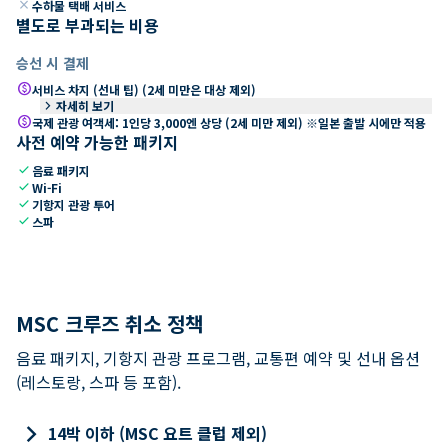
close
수하물 택배 서비스
별도로 부과되는 비용
승선 시 결제
paid
서비스 차지 (선내 팁) (2세 미만은 대상 제외)
keyboard_arrow_right
자세히 보기
paid
국제 관광 여객세: 1인당 3,000엔 상당 (2세 미만 제외) ※일본 출발 시에만 적용
사전 예약 가능한 패키지
check
음료 패키지
check
Wi-Fi
check
기항지 관광 투어
check
스파
MSC 크루즈 취소 정책
음료 패키지, 기항지 관광 프로그램, 교통편 예약 및 선내 옵션
(레스토랑, 스파 등 포함).
keyboard_arrow_right
14박 이하 (MSC 요트 클럽 제외)